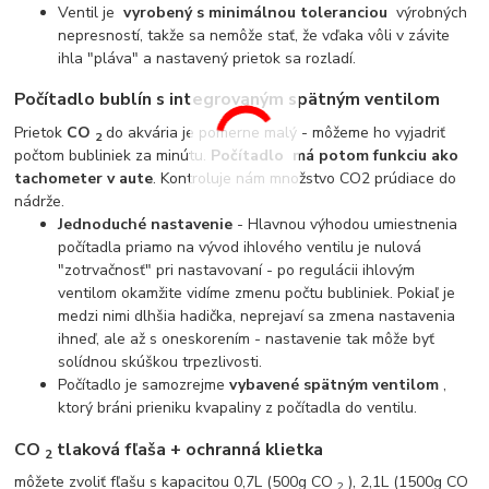
Ventil je
vyrobený s minimálnou toleranciou
výrobných
nepresností, takže sa nemôže stať, že vďaka vôli v závite
ihla "pláva" a nastavený prietok sa rozladí.
Počítadlo bublín s integrovaným spätným ventilom
Prietok
CO
do akvária je pomerne malý - môžeme ho vyjadriť
2
počtom bubliniek za minútu.
Počítadlo
má potom funkciu ako
tachometer v aute
. Kontroluje nám množstvo CO2 prúdiace do
nádrže.
Jednoduché nastavenie
- Hlavnou výhodou umiestnenia
počítadla priamo na vývod ihlového ventilu je nulová
"zotrvačnosť" pri nastavovaní - po regulácii ihlovým
ventilom okamžite vidíme zmenu počtu bubliniek. Pokiaľ je
medzi nimi dlhšia hadička, neprejaví sa zmena nastavenia
ihneď, ale až s oneskorením - nastavenie tak môže byť
solídnou skúškou trpezlivosti.
Počítadlo je samozrejme
vybavené spätným ventilom
,
ktorý bráni prieniku kvapaliny z počítadla do ventilu.
CO
tlaková fľaša + ochranná klietka
2
môžete zvoliť fľašu s kapacitou 0,7L (500g CO
), 2,1L (1500g CO
2