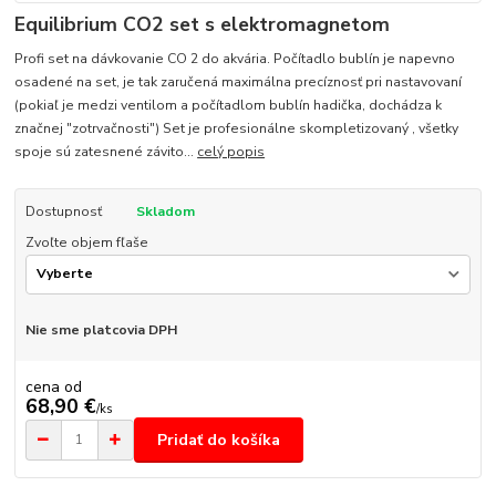
Equilibrium CO2 set s elektromagnetom
Profi set na dávkovanie CO 2 do akvária. Počítadlo bublín je napevno
osadené na set, je tak zaručená maximálna precíznosť pri nastavovaní
(pokiaľ je medzi ventilom a počítadlom bublín hadička, dochádza k
značnej "zotrvačnosti") Set je profesionálne skompletizovaný , všetky
spoje sú zatesnené závito...
celý popis
Dostupnosť
Skladom
Zvoľte objem fľaše
Nie sme platcovia DPH
cena od
68,90 €
/
ks
Pridať do košíka