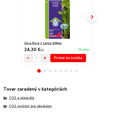
Sera flore 1 carbo 500ml
Sera flore 2
24,30 €
23,50 €
Skladom
/
ks
/
k
Pridať do košíka
Tovar zaradený v kategóriách
CO2 a minerály
CO2 systém pre akvárium