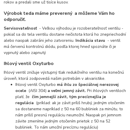
rokov a predali sme už tisíce kusov.
Výrobok teda máme preverený
a môžeme Vám ho
odporučiť.
Servisovateľnosť
- Veľkou výhodou je rozoberateľnosť ventilu -
pokiaľ sa do tela ventilu dostane nečistota ktorá ho znepriechodní
alebo naopak zabráni jeho zatvoreniu.
Indikácia stavu
- ventil
má červenú kontrolnú diódu, podľa ktorej hneď spoznáte či je
vypnutý alebo zapnutý
Ihlový ventil Oxyturbo
Ihlový ventil znižuje výstupný tlak redukčného ventilu na konečnú
úroveň, ktorá zodpovedá našim potrebám v akvaristike.
Ihlový ventil Oxyturbo
má ihlu zo špeciálnej nerezovej
ocele
(AISI 304)
a veľmi jemný závit.
Pri ihlových ventiloch
platí, že
čím jemnejší závit, tým precíznejšia je
regulácia
(príklad: ak je závit príliš hrubý, jedným otočením
sa dostaneme napríklad z 50 na 60 bubliniek za minútu, to
nám príliš presnú reguláciu neumožní. Naopak pri jemnom
závite zmeníme jedným otočením prietok z 50 na 52
bubliniek. To nám umožní precíznu reguláciu)