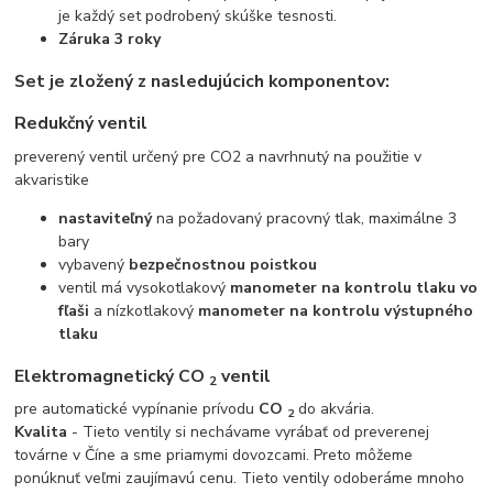
je každý set podrobený skúške tesnosti.
Záruka 3 roky
Set je zložený z nasledujúcich komponentov:
Redukčný ventil
preverený ventil určený pre CO2 a navrhnutý na použitie v
akvaristike
nastaviteľný
na požadovaný pracovný tlak, maximálne 3
bary
vybavený
bezpečnostnou poistkou
ventil má vysokotlakový
manometer na kontrolu tlaku vo
fľaši
a nízkotlakový
manometer na kontrolu výstupného
tlaku
Elektromagnetický
CO
ventil
2
pre automatické vypínanie prívodu
CO
do akvária.
2
Kvalita
- Tieto ventily si nechávame vyrábať od preverenej
továrne v Číne a sme priamymi dovozcami. Preto môžeme
ponúknuť veľmi zaujímavú cenu. Tieto ventily odoberáme mnoho