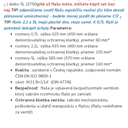
) alebo 5L (3750g)
Ak už fľašu máte, môžete kúpiť set bez
2
nej.
TIP:
odporúčame zvoliť fľašu najväčšiu možnú (čo Vám dovolí
plánované umiestnenie) - budete
menej jazdiť do plniarne CO
2
TIP:
fľaše 2,1 a 5L majú ploché dno, stoja samé. K 0,7L fľaši je
potrebné dokúpiť úchyty.
Parametre:
rozmery 0,7L: výška 425 mm (450 mm vrátane
demontovateľnej ochrannej klietky), priemer 60 mm*
rozmery 2,1L: ​​výška 435 mm (460 mm vrátane
demontovateľnej ochrannej klietky), priemer 105 mm*
rozmery 5L: výška 565 mm (570 mm vrátane
demontovateľnej ochrannej klietky), priemer 140 mm*
Kvalita
: vyrobená v Českej republike, zodpovedá normám
ČSN EN ISO 9809-1
závit: W21,8×1/14“ (DIN 477/6)
Bezpečnosť
: fľaša je vybavená bezpečnostným ventilom,
ktorý zabráni roztrhnutiu fľaše pri zahriatí.
Ochranná klietka ventilu:
zabráni mechanickému
poškodeniu a uľahčí manipuláciu s fľašou (fľašu nedvíhame
za ventil!)