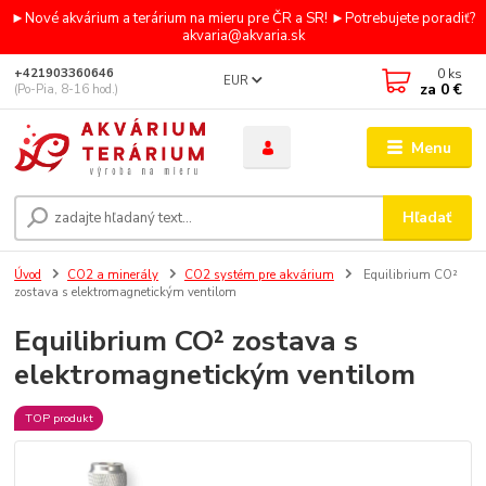
►Nové akvárium a terárium na mieru pre ČR a SR! ►Potrebujete poradiť?
akvaria@akvaria.sk
0
ks
+421903360646
EUR
za
0 €
(Po-Pia, 8-16 hod.)
Menu
Hľadať
Úvod
CO2 a minerály
CO2 systém pre akvárium
Equilibrium CO²
zostava s elektromagnetickým ventilom
Equilibrium CO² zostava s
elektromagnetickým ventilom
TOP produkt