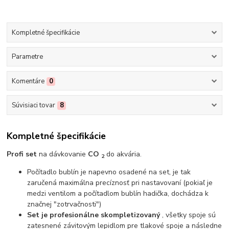
Kompletné špecifikácie
Parametre
Komentáre
0
Súvisiaci tovar
8
Kompletné špecifikácie
Profi set
na dávkovanie
CO
do akvária.
2
Počítadlo bublín je napevno osadené na set, je tak
zaručená maximálna precíznosť pri nastavovaní (pokiaľ je
medzi ventilom a počítadlom bublín hadička, dochádza k
značnej "zotrvačnosti")
Set je profesionálne skompletizovaný
, všetky spoje sú
zatesnené závitovým lepidlom pre tlakové spoje a následne