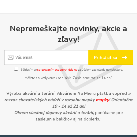
Nepremeškajte novinky, akcie a
zľavy!
Prihlásiť sa
Súhlasím so
spracovaním osobných údajov
za účelom zasielania newslettera.
Môžete sa kedykoľvek odhlásiť. Zasielame raz za 14 dní.
Výroba akvárií a terárií. Akvárium Na Mieru platba vopred
a
rozvoz chovateľských nádrží v rozsahu mapky
mapky
! Orientačne
10 - 14 až 21 dní
Okrem vlastnej dopravy akvárií a terárií,
ponúkame pre
zasielanie balíčkov aj na dobierku: