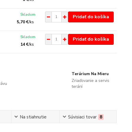
Skladom
Pridať do košíka
5,70 €
/
ks
Skladom
Pridať do košíka
14 €
/
ks
Terárium Na Mieru
Zriaďovanie a servis
rávu
terárií
Na stiahnutie
Súvisiaci tovar
8