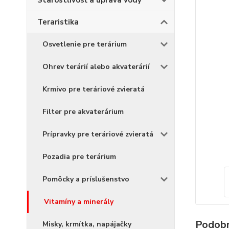
Starostlivosť a úprava vody
Teraristika
Osvetlenie pre terárium
Ohrev terárií alebo akvaterárií
Krmivo pre teráriové zvieratá
Filter pre akvaterárium
Prípravky pre teráriové zvieratá
Pozadia pre terárium
Pomôcky a príslušenstvo
Vitamíny a minerály
Podobn
Misky, krmítka, napájačky