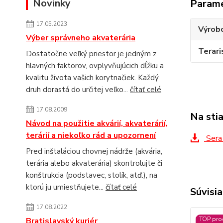
Novinky
Param
17.05.2023
Výrob
Výber správneho akvaterária
Terari
Dostatočne veľký priestor je jedným z
hlavných faktorov, ovplyvňujúcich dĺžku a
kvalitu života vašich korytnačiek. Každý
druh dorastá do určitej veľko...
čítať celé
17.08.2009
Na sti
Návod na použitie akvárií, akvaterárií,
terárií a niekoľko rád a upozornení
Sera 
Pred inštaláciou chovnej nádrže (akvária,
terária alebo akvaterária) skontrolujte či
konštrukcia (podstavec, stolík, atď.), na
ktorú ju umiestňujete...
čítať celé
Súvisia
17.08.2022
TOP pro
Bratislavský kuriér