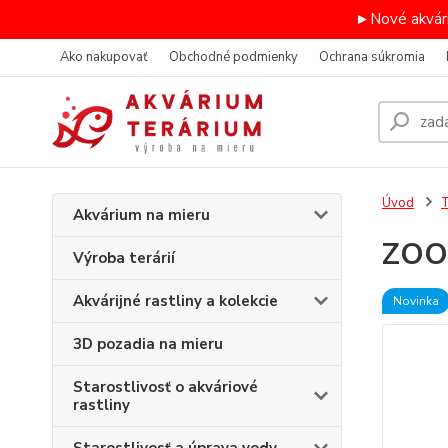
►Nové akvári
Ako nakupovať
Obchodné podmienky
Ochrana súkromia
Úvod
T
Akvárium na mieru
ZOO 
Výroba terárií
Akvárijné rastliny a kolekcie
Novinka
3D pozadia na mieru
Starostlivosť o akváriové
rastliny