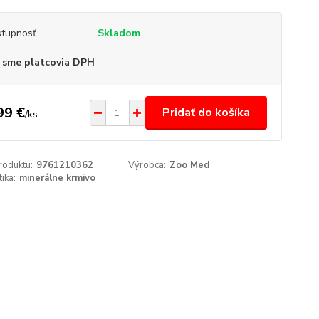
tupnosť
Skladom
 sme platcovia DPH
99 €
Pridať do košíka
/
ks
roduktu:
9761210362
Výrobca:
Zoo Med
ika:
minerálne krmivo