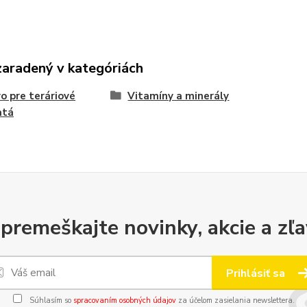
zaradený v kategóriách
o pre teráriové
Vitamíny a minerály
atá
premeškajte novinky, akcie a zľa
Prihlásiť sa
Súhlasím so
spracovaním osobných údajov
za účelom zasielania newslettera.