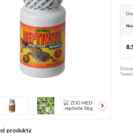
Dos
Nie
8,
Číslo p
Terarist
é produkty