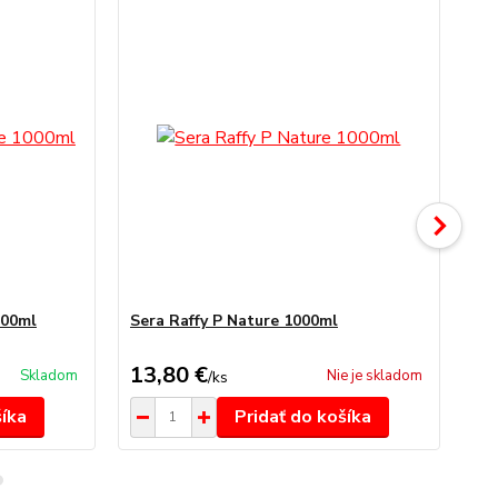
000ml
Sera Raffy P Nature 1000ml
Se
13,80 €
5,
Skladom
Nie je skladom
/
ks
šíka
Pridať do košíka