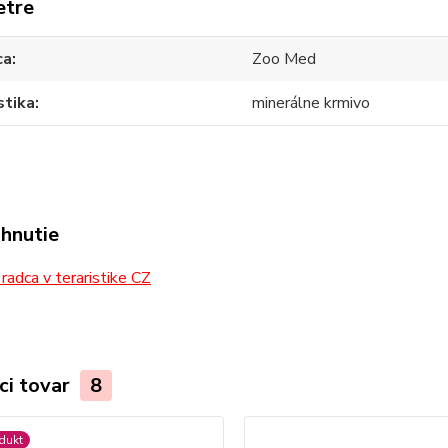
etre
ca
Zoo Med
stika
minerálne krmivo
ahnutie
radca v teraristike CZ
ci tovar
8
dukt