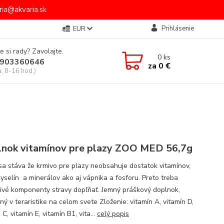
ia@akvaria.sk
Prihlásenie
EUR
e si rady? Zavolajte.
0
ks
903360646
za
0 €
a, 8-16 hod.)
nok vitamínov pre plazy ZOO MED 56,7g
sa stáva že krmivo pre plazy neobsahuje dostatok vitamínov,
yselín a minerálov ako aj vápnika a fosforu. Preto treba
livé komponenty stravy dopľňať. Jemný práškový doplnok,
ý v teraristike na celom svete Zloženie: vitamín A, vitamín D,
 C, vitamín E, vitamín B1, vita...
celý popis