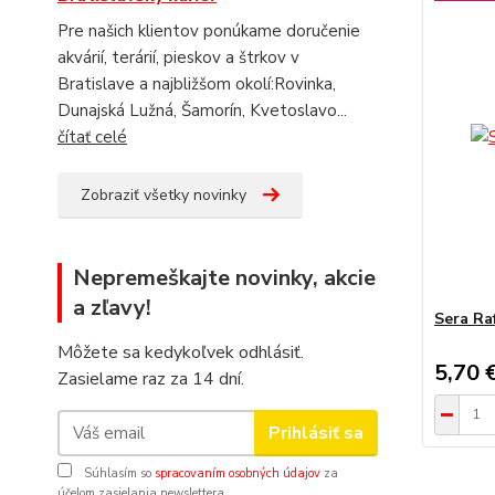
Pre našich klientov ponúkame doručenie
akvárií, terárií, pieskov a štrkov v
Bratislave a najbližšom okolí:Rovinka,
Dunajská Lužná, Šamorín, Kvetoslavo...
čítať celé
Zobraziť všetky novinky
Nepremeškajte novinky, akcie
a zľavy!
Sera Ra
Môžete sa kedykoľvek odhlásiť.
5,70 
Zasielame raz za 14 dní.
Prihlásiť sa
Súhlasím so
spracovaním osobných údajov
za
účelom zasielania newslettera.