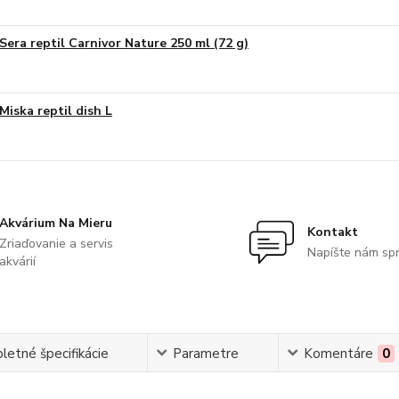
Sera reptil Carnivor Nature 250 ml (72 g)
Miska reptil dish L
Akvárium Na Mieru
Kontakt
Zriaďovanie a servis
Napíšte nám sp
akvárií
etné špecifikácie
Parametre
Komentáre
0