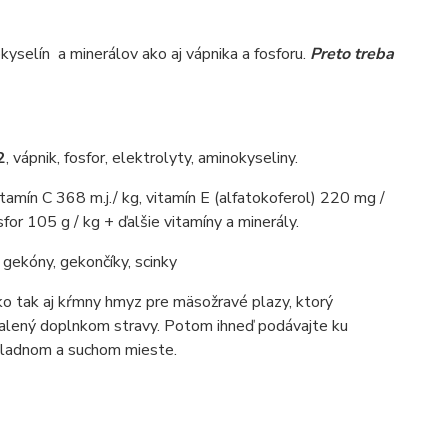
yselín a minerálov ako aj vápnika a fosforu.
Preto treba
2
, vápnik, fosfor, elektrolyty, aminokyseliny.
tamín C 368 m.j./ kg, vitamín E (alfatokoferol) 220 mg /
for 105 g / kg + ďalšie vitamíny a minerály.
gekóny, gekončíky, scinky
ko tak aj kŕmny hmyz pre mäsožravé plazy, ktorý
balený doplnkom stravy. Potom ihneď podávajte ku
chladnom a suchom mieste.