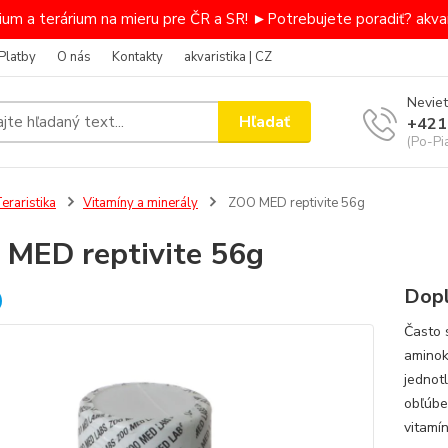
um a terárium na mieru pre ČR a SR! ►Potrebujete poradiť? akvar
Platby
O nás
Kontakty
akvaristika | CZ
Neviet
Hľadať
+421
(Po-Pi
eraristika
Vitamíny a minerály
ZOO MED reptivite 56g
MED reptivite 56g
Dopl
Často 
aminok
jednot
obľúben
vitamín