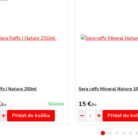
ffy I Nature 250ml
Sera raffy Mineral Nature 1
€
15 €
Skladom
/
ks
/
ks
Pridať do košíka
Pridať do ko