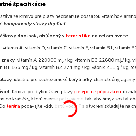
tné špecifikácie
stáva že krmivo pre plazy neobsahuje dostatok vitamínov, aminok
vé komponenty stravy dopľňať.
ráškový doplnok, obľúbený v
teraristike
na celom svete
:
vitamín
A
, vitamín
D
, vitamín
C
, vitamín
E
, vitamín
B1
, vitamín
B
 znaky:
vitamín A 220000 m.j./ kg, vitamín D3 22880 m.j./ kg, vi
ín B1 165 mg / kg, vitamín B2 274 mg / kg, vápnik 211 g / kg, fos
plazy:
ideálne pre suchozemské korytnačky, chameleóny, agamy, 
ávod:
Krmivo pre bylinožravé plazy
posypeme prípravkom
, rovna
e do krabičky, ktorú mierne potrasieme tak, aby hmyz zostal o
 Do
terária
podávajte vždy čistú vodu. Po otvorení skladujte na 