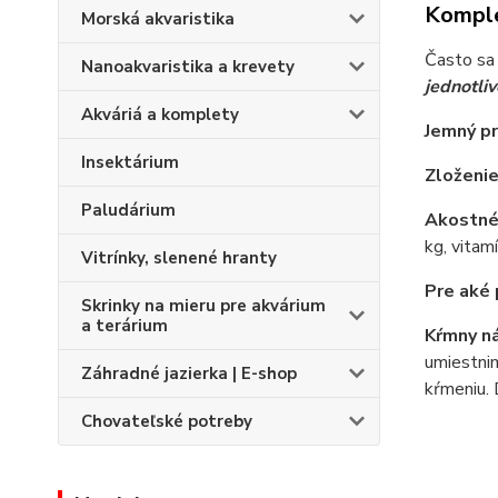
Komple
Morská akvaristika
Často sa 
Nanoakvaristika a krevety
jednotli
Akváriá a komplety
Jemný p
Insektárium
Zloženie
Paludárium
Akostné
kg, vitam
Vitrínky, slenené hranty
Pre aké 
Skrinky na mieru pre akvárium
a terárium
Kŕmny n
umiestnim
Záhradné jazierka | E-shop
kŕmeniu.
Chovateľské potreby