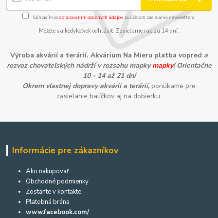
Súhlasím so
spracovaním osobných údajov
za účelom zasielania newslettera.
Môžete sa kedykoľvek odhlásiť. Zasielame raz za 14 dní.
Výroba akvárií a terárií. Akvárium Na Mieru platba vopred
a
rozvoz chovateľských nádrží v rozsahu mapky
mapky
! Orientačne
10 - 14 až 21 dní
Okrem vlastnej dopravy akvárií a terárií,
ponúkame pre
zasielanie balíčkov aj na dobierku:
Informácie pre zákazníkov
Ako nakupovať
Obchodné podmienky
Zostante v kontakte
Platobná brána
www.facebook.com/