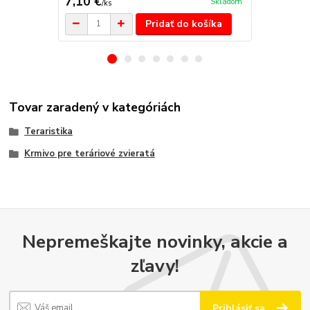
7,10 €
17,50 €
Skladom
/
ks
/
k
Pridať do košíka
Tovar zaradený v kategóriách
Teraristika
Krmivo pre teráriové zvieratá
Nepremeškajte novinky, akcie a
zľavy!
Prihlásiť sa