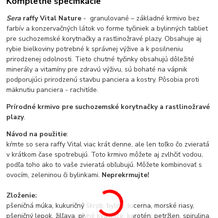
Kompletné špecifikácie
Sera
raffy Vital Nature
- granulované – základné krmivo bez
farbív a konzervačných látok vo forme tyčiniek a bylinných tabliet
pre suchozemské korytnačky a rastlinožravé plazy. Obsahuje aj
rybie bielkoviny potrebné k správnej výžive a k posilneniu
prirodzenej odolnosti. Tieto chutné tyčinky obsahujú dôležité
minerály a vitamíny pre zdravú výživu, sú bohaté na vápnik
podporujúci prirodzenú stavbu panciera a kostry. Pôsobia proti
mäknutiu panciera - rachitíde.
Prírodné krmivo pre suchozemské korytnačky a rastlinožravé
plazy
.
Návod na použitie
:
kŕmte so sera raffy Vital viac krát denne, ale len toľko čo zvieratá
v krátkom čase spotrebujú. Toto krmivo môžete aj zvlhčiť vodou,
podľa toho ako to vaše zvieratá obľubujú. Môžete kombinovať s
ovocím, zeleninou či bylinkami.
Neprekrmujte!
Zloženie:
pšeničná múka, kukuričný škrob, byliny, lucerna, morské riasy,
pšeničný lepok, žilľava, pivné kvasnice, karotén, petržlen, spirulina,