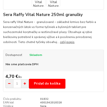
Sera Raffy Vital Nature 250ml granulky
Sera raffy Vital Nature - granulované – základné krmivo bez farbív a
konzervačných látok vo forme tyčiniek a bylinných tabliet pre
suchozemské korytnačky a rastlinožravé plazy. Obsahuje aj rybie
bielkoviny potrebné k správnej výžive a k posilneniu prirodzenej
odolnosti. Tieto chutné tyčinky obsahuj...
celý popis
Dostupnosť
Skladom
Nie sme platcovia DPH
4,70 €
/
ks
Pridať do košíka
Číslo produktu:
01832
EAN kód:
4001942018326
Výrobca:
Sera