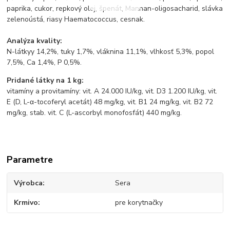
paprika, cukor, repkový olej, špenát, Mannan-oligosacharid, slávka
zelenoústá, riasy Haematococcus, cesnak.
Analýza kvality:
N-látkyy 14,2%, tuky 1,7%, vláknina 11,1%, vlhkosť 5,3%, popol
7,5%, Ca 1,4%, P 0,5%.
Pridané látky na 1 kg:
vitamíny a provitamíny: vit. A 24.000 IU/kg, vit. D3 1.200 IU/kg, vit.
E (D, L-α-tocoferyl acetát) 48 mg/kg, vit. B1 24 mg/kg, vit. B2 72
mg/kg, stab. vit. C (L-ascorbyl monofosfát) 440 mg/kg.
Parametre
Výrobca
Sera
Krmivo
pre korytnačky