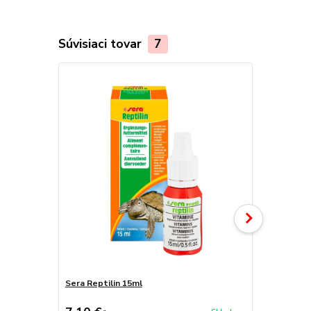
Súvisiaci tovar
7
Sera Reptilin 15ml
Sera reptil 
g)