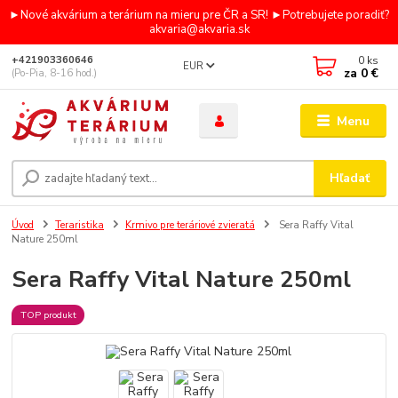
►Nové akvárium a terárium na mieru pre ČR a SR! ►Potrebujete poradiť?
akvaria@akvaria.sk
0
ks
+421903360646
EUR
za
0 €
(Po-Pia, 8-16 hod.)
Menu
Hľadať
Úvod
Teraristika
Krmivo pre teráriové zvieratá
Sera Raffy Vital
Nature 250ml
Sera Raffy Vital Nature 250ml
TOP produkt