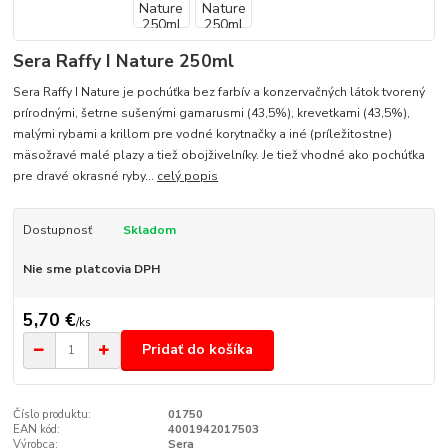
Sera Raffy I Nature 250ml
Sera Raffy I Nature je pochúťka bez farbív a konzervačných látok tvorený
prírodnými, šetrne sušenými gamarusmi (43,5%), krevetkami (43,5%),
malými rybami a krillom pre vodné korytnačky a iné (príležitostne)
mäsožravé malé plazy a tiež obojživelníky. Je tiež vhodné ako pochúťka
pre dravé okrasné ryby...
celý popis
Dostupnosť
Skladom
Nie sme platcovia DPH
5,70 €
/
ks
Pridať do košíka
Číslo produktu:
01750
EAN kód:
4001942017503
Výrobca:
Sera