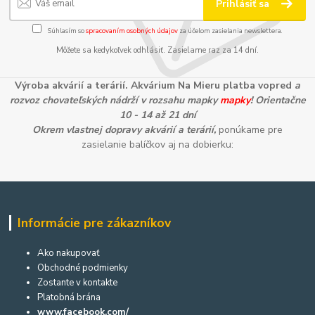
Prihlásiť sa
Súhlasím so
spracovaním osobných údajov
za účelom zasielania newslettera.
Môžete sa kedykoľvek odhlásiť. Zasielame raz za 14 dní.
Výroba akvárií a terárií. Akvárium Na Mieru platba vopred
a
rozvoz chovateľských nádrží v rozsahu mapky
mapky
! Orientačne
10 - 14 až 21 dní
Okrem vlastnej dopravy akvárií a terárií,
ponúkame pre
zasielanie balíčkov aj na dobierku:
Informácie pre zákazníkov
Ako nakupovať
Obchodné podmienky
Zostante v kontakte
Platobná brána
www.facebook.com/