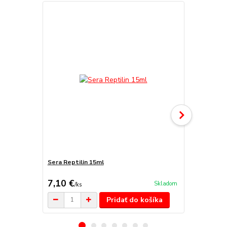
Sera Reptilin 15ml
Sera reptil 
g)
7,10 €
16,10 €
Skladom
/
ks
/
k
Pridať do košíka