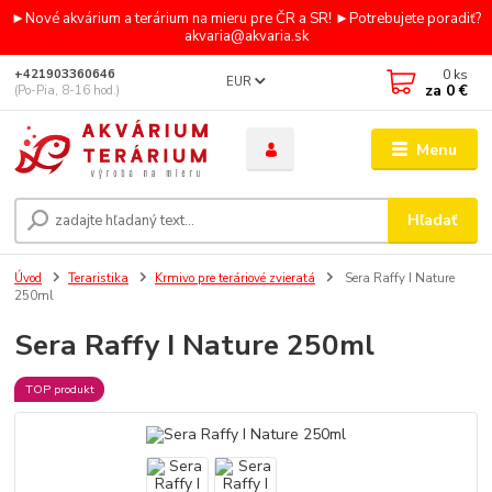
►Nové akvárium a terárium na mieru pre ČR a SR! ►Potrebujete poradiť?
akvaria@akvaria.sk
0
ks
+421903360646
EUR
za
0 €
(Po-Pia, 8-16 hod.)
Menu
Hľadať
Úvod
Teraristika
Krmivo pre teráriové zvieratá
Sera Raffy I Nature
250ml
Sera Raffy I Nature 250ml
TOP produkt