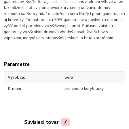
gamarusov. Keďže Sera je založená na obnoviteľnom výlove a len
tak môže zaistiť svoj príspevok k trvalému udržaniu druhov,
rozhodla sa Sera pridať do zloženia sera Raffy I popri gamarusoch
aj krevetky. Tie nahrádzajú 50% gamarusov a poskytujú dokonca
vyšší podiel proteínov vo výživovej bilanzii. Súčasne zaisťujú
gamarusy vo výrobku druhovo vhodný obsah živočíchov s
vápnikom, magnéziom, stopovými prvkami a beta karoténom.
Parametre
Výrobca
Sera
Krmivo
pre vodné korytnačky
Súvisiaci tovar
7