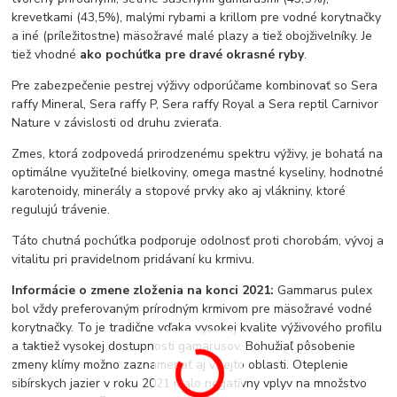
krevetkami (43,5%), malými rybami a krillom pre vodné korytnačky
a iné (príležitostne) mäsožravé malé plazy a tiež obojživelníky. Je
tiež vhodné
ako pochúťka pre dravé okrasné ryby
.
Pre zabezpečenie pestrej výživy odporúčame kombinovať so Sera
raffy Mineral, Sera raffy P, Sera raffy Royal a Sera reptil Carnivor
Nature v závislosti od druhu zvieraťa.
Zmes, ktorá zodpovedá prirodzenému spektru výživy, je bohatá na
optimálne využiteľné bielkoviny, omega mastné kyseliny, hodnotné
karotenoidy, minerály a stopové prvky ako aj vlákniny, ktoré
regulujú trávenie.
Táto chutná pochúťka podporuje odolnosť proti chorobám, vývoj a
vitalitu pri pravidelnom pridávaní ku krmivu.
Informácie o zmene zloženia na konci 2021:
Gammarus pulex
bol vždy preferovaným prírodným krmivom pre mäsožravé vodné
korytnačky. To je tradične vďaka vysokej kvalite výživového profilu
a taktiež vysokej dostupnosti gamarusov. Bohužiaľ pôsobenie
zmeny klímy možno zaznamenať aj v tejto oblasti. Oteplenie
sibírskych jazier v roku 2021 malo negatívny vplyv na množstvo