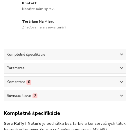
Kontakt
Napíšte nám správu
Terárium Na Mieru
Zriaďovanie a servis terárií
Kompletné špecifikácie
Parametre
Komentáre
0
Súvisiaci tovar
7
Kompletné špecifikácie
Sera Raffy I Nature
je pochúťka bez farbív a konzervačných látok
tvorený prírodnými, šetrne sušenými gamarusmi (43,5%),