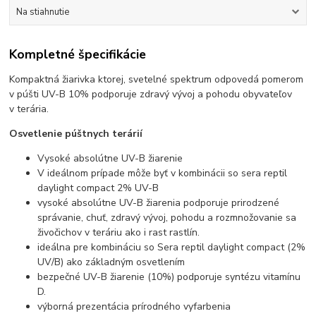
Na stiahnutie
Kompletné špecifikácie
Kompaktná žiarivka ktorej, svetelné spektrum odpovedá pomerom
v púšti UV-B 10% podporuje zdravý vývoj a pohodu obyvateľov
v terária.
Osvetlenie púštnych terárií
Vysoké absolútne UV-B žiarenie
V ideálnom prípade môže byť v kombinácii so sera reptil
daylight compact 2% UV-B
vysoké absolútne UV-B žiarenia podporuje prirodzené
správanie, chuť, zdravý vývoj, pohodu a rozmnožovanie sa
živočichov v teráriu ako i rast rastlín.
ideálna pre kombináciu so Sera reptil daylight compact (2%
UV/B) ako základným osvetlením
bezpečné UV-B žiarenie (10%) podporuje syntézu vitamínu
D.
výborná prezentácia prírodného vyfarbenia