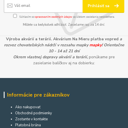
Prihlásiť sa
Súhlasím so
spracovaním osobných údajov
za účelom zasielania newslettera.
Môžete sa kedykoľvek odhlásiť. Zasielame raz za 14 dní.
Výroba akvárií a terárií. Akvárium Na Mieru platba vopred
a
rozvoz chovateľských nádrží v rozsahu mapky
mapky
! Orientačne
10 - 14 až 21 dní
Okrem vlastnej dopravy akvárií a terárií,
ponúkame pre
zasielanie balíčkov aj na dobierku:
Informácie pre zákazníkov
Ako nakupovať
Obchodné podmienky
Zostante v kontakte
Platobná brána