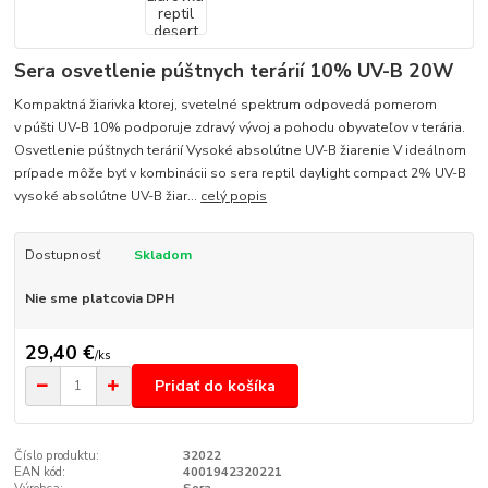
Sera osvetlenie púštnych terárií 10% UV-B 20W
Kompaktná žiarivka ktorej, svetelné spektrum odpovedá pomerom
v púšti UV-B 10% podporuje zdravý vývoj a pohodu obyvateľov v terária.
Osvetlenie púštnych terárií Vysoké absolútne UV-B žiarenie V ideálnom
prípade môže byť v kombinácii so sera reptil daylight compact 2% UV-B
vysoké absolútne UV-B žiar...
celý popis
Dostupnosť
Skladom
Nie sme platcovia DPH
29,40 €
/
ks
Pridať do košíka
Číslo produktu:
32022
EAN kód:
4001942320221