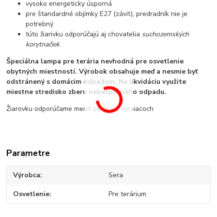
vysoko energeticky úsporná
pre štandardné objímky E27 (závit), predradník nie je
potrebný
túto žiarivku odporúčajú aj chovatelia
suchozemských
korytnačiek
Špeciálna lampa pre terária nevhodná pre osvetlenie
obytných miestností. Výrobok obsahuje meď a nesmie byť
odstránený s domácim odpadom. Na likvidáciu využite
miestne stredisko zberu nebezpečného odpadu.
Žiarovku odporúčame meniť po cca 9 mesiacoch
Parametre
Výrobca
Sera
Osvetlenie
Pre terárium