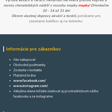
Výroba akvárií a terárií. Akvárium Na Mieru platba vopred
a
rozvoz chovateľských nádrží v rozsahu mapky
mapky
! Orientačne
10 - 14 až 21 dní
Okrem vlastnej dopravy akvárií a terárií,
ponúkame pre
zasielanie balíčkov aj na dobierku:
Informácie pre zákazníkov
Ako nakupovať
Obchodné podmienky
Zostante v kontakte
Platobná brána
www.facebook.com/
www.instagram.com/
Aktuálne diane môžete sledovať aj prostredníctvom nášho
facebooku a na instagrame: