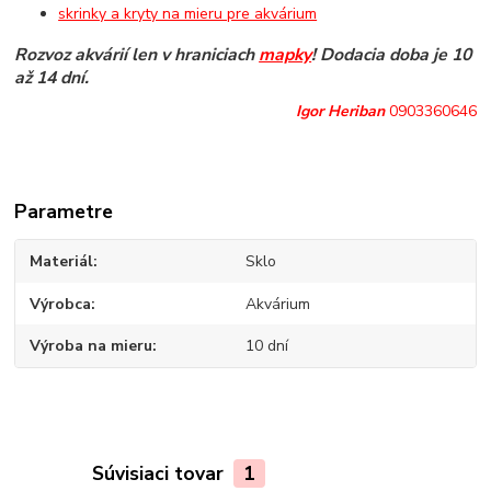
skrinky a kryty na mieru pre akvárium
Rozvoz akvárií len v hraniciach
mapky
! Dodacia doba je 10
až 14 dní.
Igor Heriban
0903360646
Parametre
Materiál
Sklo
Výrobca
Akvárium
Výroba na mieru
10 dní
Súvisiaci tovar
1