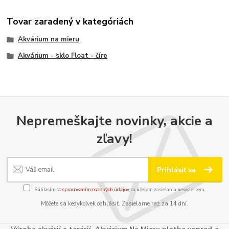
Tovar zaradený v kategóriách
Akvárium na mieru
Akvárium - sklo Float - číre
Nepremeškajte novinky, akcie a
zľavy!
Prihlásiť sa
Súhlasím so
spracovaním osobných údajov
za účelom zasielania newslettera.
Môžete sa kedykoľvek odhlásiť. Zasielame raz za 14 dní.