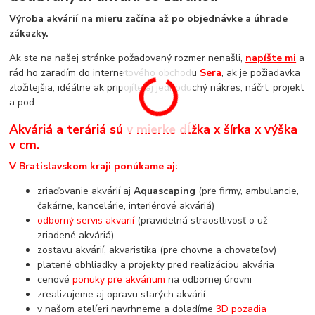
Výroba akvárií na mieru začína až po objednávke a úhrade
zákazky.
Ak ste na našej stránke požadovaný rozmer nenašli,
napíšte mi
a
rád ho zaradím do internetového obchodu
Sera
, ak je požiadavka
zložitejšia, idéálne ak pripojíte aj jednoduchý nákres, náčrt, projekt
a pod.
Akváriá a teráriá sú v mierke dĺžka x šírka x výška
v cm.
V Bratislavskom kraji ponúkame aj:
zriaďovanie akvárií aj
Aquascaping
(pre firmy, ambulancie,
čakárne, kancelárie, interiérové akváriá)
odborný servis akvarií
(pravidelná straostlivosť o už
zriadené akváriá)
zostavu akvárií, akvaristika (pre chovne a chovateľov)
platené obhliadky a projekty pred realizáciou akvária
cenové
ponuky pre akvárium
na odbornej úrovni
zrealizujeme aj opravu starých akvárií
v našom atelíeri navrhneme a doladíme
3D pozadia