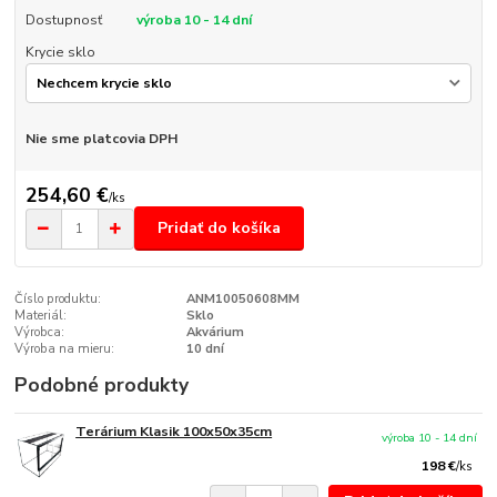
Dostupnosť
výroba 10 - 14 dní
Krycie sklo
Nie sme platcovia DPH
254,60 €
/
ks
Pridať do košíka
Číslo produktu:
ANM10050608MM
Materiál:
Sklo
Výrobca:
Akvárium
Výroba na mieru:
10 dní
Podobné produkty
Terárium Klasik 100x50x35cm
výroba 10 - 14 dní
198 €
/
ks