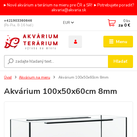
►Nové akvárium a terárium na mieru pre ČR a SR! ►Potrebujete poradiť?
akvaria@akvaria.sk
0
ks
+421903360646
EUR
za
0 €
(Po-Pia, 8-16 hod.)
Menu
Hľadať
Úvod
Akvárium na mieru
Akvárium 100x50x60cm 8mm
Akvárium 100x50x60cm 8mm