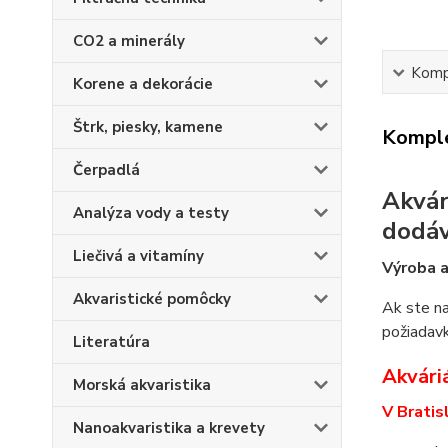
CO2 a minerály
Kompl
Korene a dekorácie
Štrk, piesky, kamene
Komple
Čerpadlá
Akvár
Analýza vody a testy
dodá
Liečivá a vitamíny
Výroba a
Akvaristické pomôcky
Ak ste na
požiadavk
Literatúra
Akváriá
Morská akvaristika
V Bratis
Nanoakvaristika a krevety