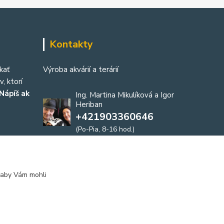
Kontakty
kať
Výroba akvárií a terárií
, ktorí
Nápíš ak
Ing. Martina Mikulíková a Igor
Heriban
+421903360646
(Po-Pia, 8-16 hod.)
akvaria@akvaria.sk
 aby Vám mohli