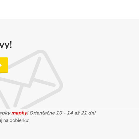
vy!
mapky
mapky
! Orientačne 10 - 14 až 21 dní
j na dobierku: