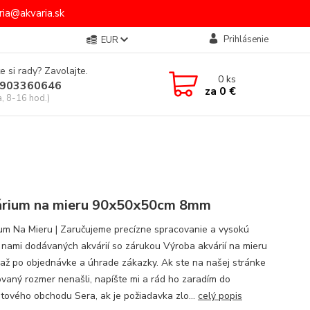
ia@akvaria.sk
Prihlásenie
EUR
e si rady? Zavolajte.
0
ks
903360646
za
0 €
a, 8-16 hod.)
rium na mieru 90x50x50cm 8mm
um Na Mieru | Zaručujeme precízne spracovanie a vysokú
u nami dodávaných akvárií so zárukou Výroba akvárií na mieru
 až po objednávke a úhrade zákazky. Ak ste na našej stránke
vaný rozmer nenašli, napíšte mi a rád ho zaradím do
etového obchodu Sera, ak je požiadavka zlo...
celý popis