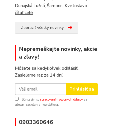
Dunajská Lužná, Šamorín, Kvetoslavo...
čítať celé
Zobraziť všetky novinky
Nepremeškajte novinky, akcie
a zľavy!
Môžete sa kedykoľvek odhlásiť.
Zasielame raz za 14 dní.
Prihlásiť sa
Súhlasím so
spracovaním osobných údajov
za
účelom zasielania newslettera.
0903360646