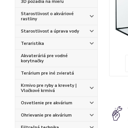
3D pozadia na mieru
Starostlivosť o akváriové
rastliny
Starostlivosť a úprava vody
Teraristika
Akvateráriá pre vodné
korytnačky
Terárium pre iné zvieratá
Krmivo pre ryby a krevety |
Vločkové krmivá
Osvetlenie pre akvárium
Ohrievanie pre akvárium
Filtračná technika