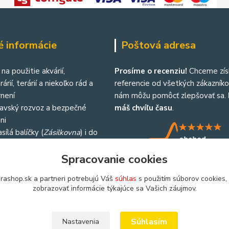
é informácie
Poštová adresa
na použitie akvárií,
Prosíme o recenziu!
Chceme zís
árií, terárií a niekoľko rád a
referencie od všetkých zákazníkov
není
nám môžu pomôcť zlepšovať sa.
lavský rozvoz a bezpečné
máš chvíľu času
.
ni
sílá balíčky (
Zásilkovna
) i do
republiky
Spracovanie cookies
rashop.sk a partneri potrebujú Váš
súhlas
s použitím súborov cookies,
zobrazovať informácie týkajúce sa Vašich záujmov.
Súhlasím
Nastavenia