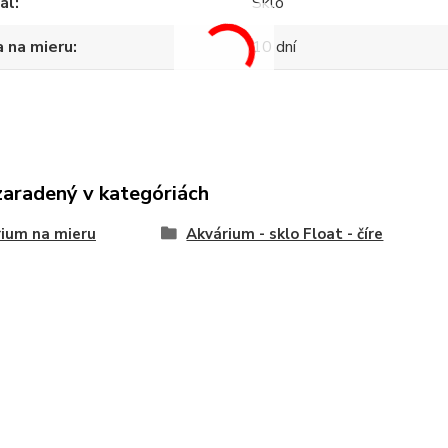
ál
Sklo
 na mieru
10 dní
zaradený v kategóriách
ium na mieru
Akvárium - sklo Float - číre