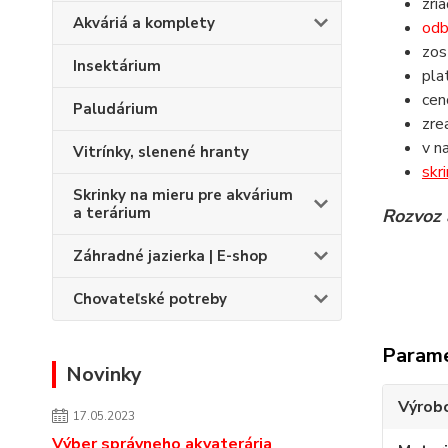
zri
Akváriá a komplety
odb
zos
Insektárium
pla
ce
Paludárium
zre
v n
Vitrínky, slenené hranty
skr
Skrinky na mieru pre akvárium
a terárium
Rozvoz 
Záhradné jazierka | E-shop
Chovateľské potreby
Param
Novinky
Výrob
17.05.2023
Výber správneho akvaterária