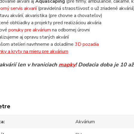
aďovanie akvárií aj
Aquascaping
(pre firmy, ambulancie, čakárne, k
orný servis akvarií
(pravidelná straostlivosť o už zriadené akváriá
tavu akvárií, akvaristika (pre chovne a chovateľov)
tené obhliadky a projekty pred realizáciou akvária
nové
ponuky pre akvárium
na odbornej úrovni
alizujeme aj opravu starých akvárií
ašom atelíeri navrhneme a doladíme
3D pozadia
inky a kryty na mieru pre akvárium
akvárií len v hraniciach
mapky
! Dodacia doba je 10 až
etre
ca
Akvárium