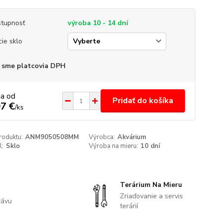
tupnosť
výroba 10 - 14 dní
cie sklo
 sme platcovia DPH
na od
Pridať do košíka
7 €
/
ks
roduktu:
ANM9050508MM
Výrobca:
Akvárium
l:
Sklo
Výroba na mieru:
10 dní
Terárium Na Mieru
Zriaďovanie a servis
rávu
terárií