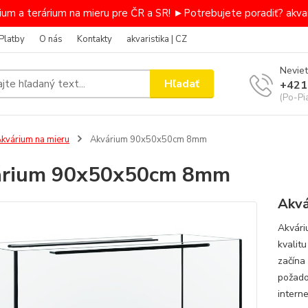
um a terárium na mieru pre ČR a SR! ►Potrebujete poradiť? akvar
Platby
O nás
Kontakty
akvaristika | CZ
Neviet
Hľadať
+421
(Po-Pi
kvárium na mieru
Akvárium 90x50x50cm 8mm
árium 90x50x50cm 8mm
Akvá
Akvári
kvalit
začína
požado
intern