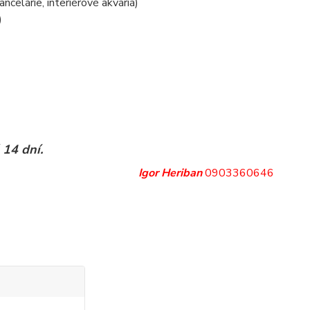
ancelárie, interiérové akváriá)
)
 14 dní.
Igor Heriban
0903360646