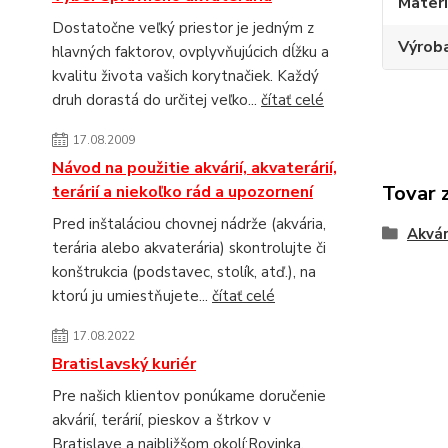
Materi
Dostatočne veľký priestor je jedným z
Výroba
hlavných faktorov, ovplyvňujúcich dĺžku a
kvalitu života vašich korytnačiek. Každý
druh dorastá do určitej veľko...
čítať celé
17.08.2009
Návod na použitie akvárií, akvaterárií,
Tovar 
terárií a niekoľko rád a upozornení
Pred inštaláciou chovnej nádrže (akvária,
Akvár
terária alebo akvaterária) skontrolujte či
konštrukcia (podstavec, stolík, atď.), na
ktorú ju umiestňujete...
čítať celé
17.08.2022
Bratislavský kuriér
Pre našich klientov ponúkame doručenie
akvárií, terárií, pieskov a štrkov v
Bratislave a najbližšom okolí:Rovinka,