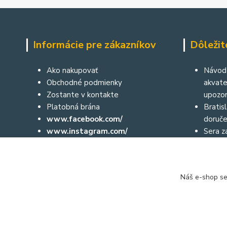
Informácie pre zákazníkov
Dôležit
Ako nakupovať
Návod 
Obchodné podmienky
akvater
Zostante v kontakte
upozor
Platobná brána
Bratis
www.facebook.com/
doruče
www.instagram.com/
Sera za
Aktuálne diane môžete sledovať aj
České 
prostredníctvom nášho facebooku
a na instagrame:
Náš e-shop se