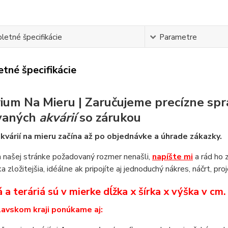
etné špecifikácie
Parametre
tné špecifikácie
ium Na Mieru | Zaručujeme precízne spr
vaných
akvárií
so zárukou
kvárií na mieru začína až po objednávke a úhrade zákazky.
 našej stránke požadovaný rozmer nenašli,
napíšte mi
a rád ho 
a zložitejšia, idéálne ak pripojíte aj jednoduchý nákres, náčrt, pro
 a teráriá sú v mierke dĺžka x šírka x výška v cm
lavskom kraji ponúkame aj: