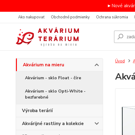
►Nové akvári
Ako nakupovať
Obchodné podmienky
Ochrana súkromia
Úvod
A
Akvárium na mieru
Akv
Akvárium - sklo Float - číre
Akvárium - sklo Opti-White -
bezfarebné
Výroba terárií
Akvárijné rastliny a kolekcie