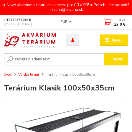
►Nové akvárium a terárium na mieru pre ČR a SR! ►Potrebujete poradiť?
akvaria@akvaria.sk
0
ks
+421903360646
EUR
za
0 €
(Po-Pia, 8-16 hod.)
Menu
Hľadať
Úvod
Výroba terárií
Terárium Klasik 100x50x35cm
Terárium Klasik 100x50x35cm