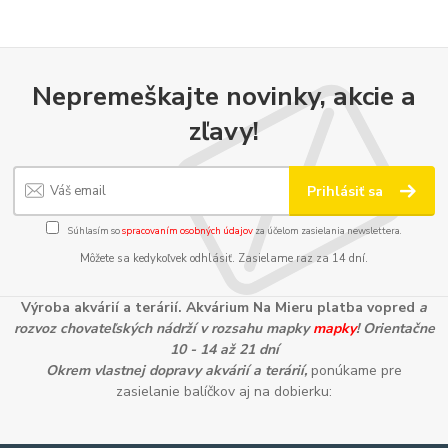
Nepremeškajte novinky, akcie a
zľavy!
Prihlásiť sa
Súhlasím so
spracovaním osobných údajov
za účelom zasielania newslettera.
Môžete sa kedykoľvek odhlásiť. Zasielame raz za 14 dní.
Výroba akvárií a terárií. Akvárium Na Mieru platba vopred
a
rozvoz chovateľských nádrží v rozsahu mapky
mapky
! Orientačne
10 - 14 až 21 dní
Okrem vlastnej dopravy akvárií a terárií,
ponúkame pre
zasielanie balíčkov aj na dobierku: