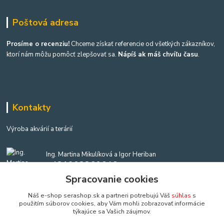
Poštová adresa
Prosíme o recenziu!
Chceme získať referencie od všetkých zákazníkov,
ktorí nám môžu pomôcť zlepšovať sa.
Nápíš ak máš chvíľu času
.
Kontakty
Výroba akvárií a terárií
Ing. Martina Mikulíková a Igor Heriban
+421903360646
(Po-Pia, 8-16 hod.)
Spracovanie cookies
Náš e-shop serashop.sk a partneri potrebujú Váš
súhlas
s
akvaria@akvaria.sk
použitím súborov cookies, aby Vám mohli zobrazovať informácie
týkajúce sa Vašich záujmov.