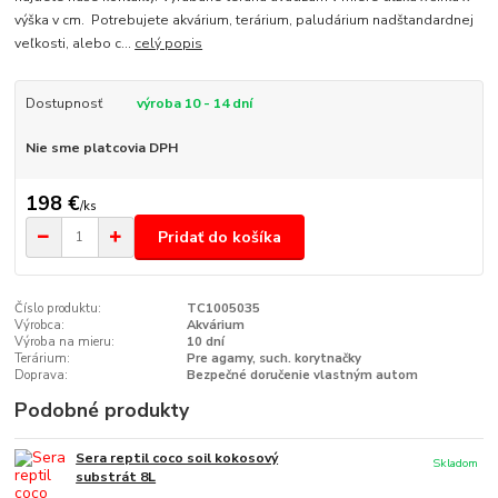
výška v cm. Potrebujete akvárium, terárium, paludárium nadštandardnej
veľkosti, alebo c...
celý popis
Dostupnosť
výroba 10 - 14 dní
Nie sme platcovia DPH
198 €
/
ks
Pridať do košíka
Číslo produktu:
TC1005035
Výrobca:
Akvárium
Výroba na mieru:
10 dní
Terárium:
Pre agamy, such. korytnačky
Doprava:
Bezpečné doručenie vlastným autom
Podobné produkty
Sera reptil coco soil kokosový
Skladom
substrát 8L