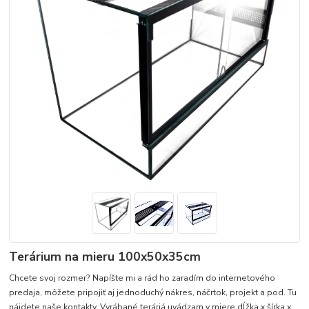
Terárium na mieru 100x50x35cm
Chcete svoj rozmer? Napíšte mi a rád ho zaradím do internetového
predaja, môžete pripojiť aj jednoduchý nákres, náčrtok, projekt a pod. Tu
nájdete naše kontakty. Vyrábané teráriá uvádzam v miere dĺžka x šírka x