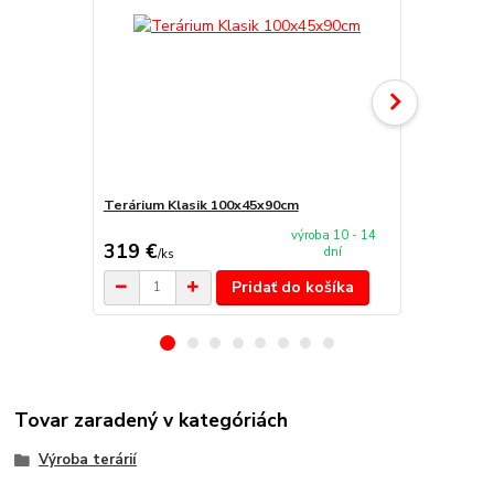
Terárium Klasik 100x45x90cm
Terárium Kl
výroba 10 - 14
319 €
144 €
dní
/
ks
/
ks
Pridať do košíka
Tovar zaradený v kategóriách
Výroba terárií