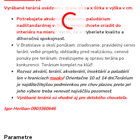
Vyrábané teráriá uvádzam v miere dĺžka x šírka x výška v cm.
Potrebujete akvárium, terárium, paludárium
nadštandardnej veľkosti, alebo chcete zriadiť do
interiéru na mieru?
Verím, že si vyberiete kvalitu a
dlhoročnú spokojnosť.
V Bratislave a okolí ponúkam: zriaďovanie, pravidelný servis
terárií, veľké projekty, obhliadky pred realizáciou, cenové
ponuky pre terárium, zrealizujeme aj opravu terária po
konkurencii. Terárium komplet na kľúč!
Rozvoz akvárií, terárií, akvaterárií, insektárií a paludárií
len v hraniciach
mapky
! Orientačne 10 až 14 dní.
Terárium
je najdôležitejšou podmienkou pre chov plazov, preto pri
jeho výbere treba venovať najväčšiu pozornosť.
Vyrábané teráriá sú vhodné aj pre detského chovateľa.
Igor Heriban 0903360646
Parametre