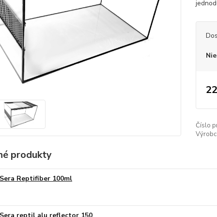
jednodu
Dos
Nie
22
Číslo p
Výrobc
é produkty
Sera Reptifiber 100ml
Sera reptil alu reflector 150