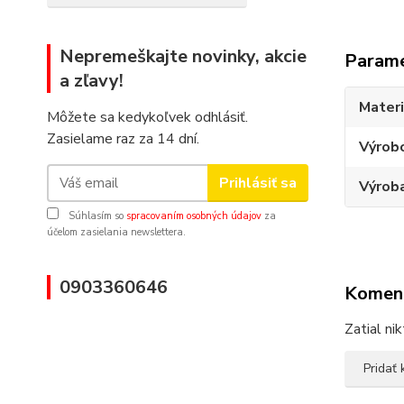
Nepremeškajte novinky, akcie
Param
a zľavy!
Materi
Môžete sa kedykoľvek odhlásiť.
Zasielame raz za 14 dní.
Výrob
Prihlásiť sa
Výroba
Súhlasím so
spracovaním osobných údajov
za
účelom zasielania newslettera.
0903360646
Komen
Zatial ni
Pridať