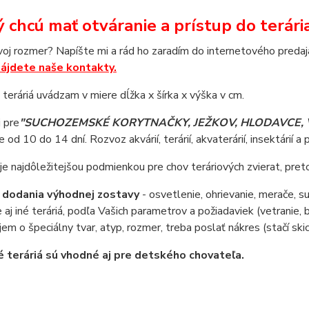
ý chcú mať otváranie a prístup do terária
oj rozmer? Napíšte mi a rád ho zaradím do internetového predaja,
nájdete naše kontakty.
teráriá uvádzam v miere dĺžka x šírka x výška v cm.
j pre
"SUCHOZEMSKÉ KORYTNAČKY, JEŽKOV, HLODAVCE, 
 od 10 do 14 dní. Rozvoz akvárií, terárií, akvaterárií, insektárií a 
je najdôležitejšou podmienkou pre chov teráriových zvierat, pret
 dodania výhodnej zostavy
- osvetlenie, ohrievanie, merače, s
aj iné teráriá, podľa Vašich parametrov a požiadaviek (vetranie, b
em o špeciálny tvar, atyp, rozmer, treba poslať nákres (stačí skic
 teráriá sú vhodné aj pre detského chovateľa.