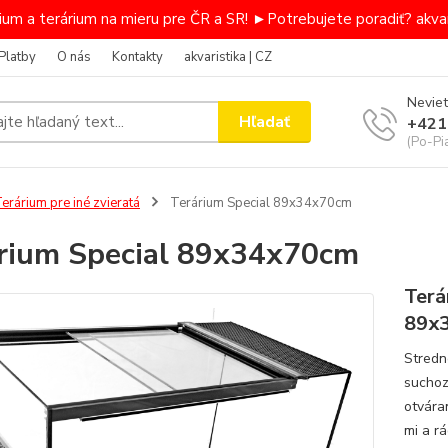
um a terárium na mieru pre ČR a SR! ►Potrebujete poradiť? akvar
Platby
O nás
Kontakty
akvaristika | CZ
Neviet
Hľadať
+421
(Po-Pi
erárium pre iné zvieratá
Terárium Special 89x34x70cm
rium Special 89x34x70cm
Terá
89x
Stredn
suchoz
otvára
mi a r