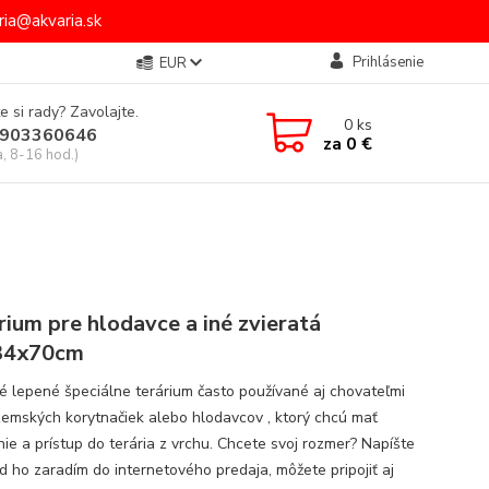
ia@akvaria.sk
Prihlásenie
EUR
e si rady? Zavolajte.
0
ks
903360646
za
0 €
a, 8-16 hod.)
rium pre hlodavce a iné zvieratá
34x70cm
é lepené špeciálne terárium často používané aj chovateľmi
emských korytnačiek alebo hlodavcov , ktorý chcú mať
nie a prístup do terária z vrchu. Chcete svoj rozmer? Napíšte
ád ho zaradím do internetového predaja, môžete pripojiť aj