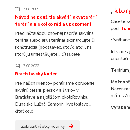
,
ktor
17.08.2009
Návod na použitie akvárií, akvaterárií,
Chcete sv
terárií a niekoľko rád a upozornení
pod.
Tu 
Pred inštaláciou chovnej nádrže (akvária,
Vyrábané 
terária alebo akvaterária) skontrolujte či
konštrukcia (podstavec, stolík, atď.), na
Ideálne a
ktorú ju umiestňujete...
čítať celé
orientačne
17.08.2022
Terárium 
Bratislavský kuriér
Možnosť
Pre našich klientov ponúkame doručenie
Naceníme 
akvárií, terárií, pieskov a štrkov v
máte záuj
Bratislave a najbližšom okolí:Rovinka,
Dunajská Lužná, Šamorín, Kvetoslavo...
Vyrábané
čítať celé
Zobraziť všetky novinky