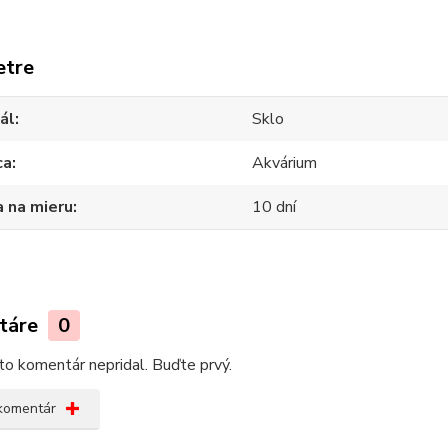
etre
ál
Sklo
ca
Akvárium
 na mieru
10 dní
táre
0
kto komentár nepridal. Buďte prvý.
 komentár