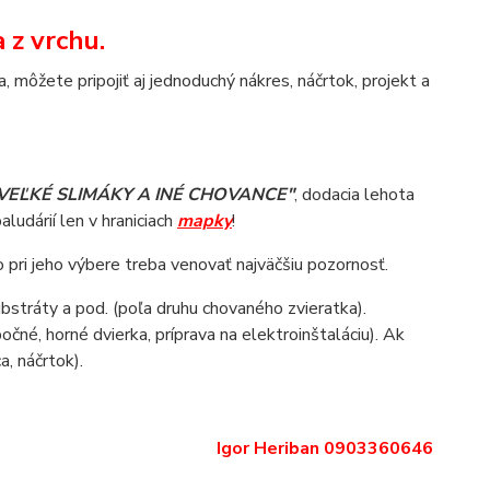
 z vrchu.
 môžete pripojiť aj jednoduchý nákres, náčrtok, projekt a
VEĽKÉ SLIMÁKY A INÉ CHOVANCE"
, dodacia lehota
paludárií len v hraniciach
mapky
!
o pri jeho výbere treba venovať najväčšiu pozornosť.
ubstráty a pod. (poľa druhu chovaného zvieratka).
očné, horné dvierka, príprava na elektroinštaláciu). Ak
a, náčrtok).
Igor Heriban 0903360646