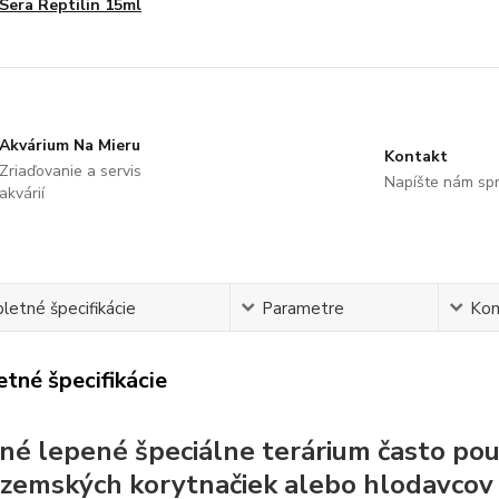
Sera Reptilin 15ml
Akvárium Na Mieru
Kontakt
Zriaďovanie a servis
Napíšte nám sp
akvárií
etné špecifikácie
Parametre
Ko
tné špecifikácie
né lepené špeciálne terárium často pou
zemských korytnačiek alebo hlodavcov