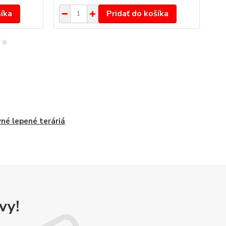
šíka
Pridať do košíka
né lepené teráriá
vy!