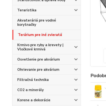
Starostlivosť a úprava vody
Teraristika
Akvateráriá pre vodné
korytnačky
Terárium pre iné zvieratá
Krmivo pre ryby a krevety |
Vločkové krmivá
Osvetlenie pre akvárium
Ohrievanie pre akvárium
Podobn
Filtračná technika
CO2 a minerály
Korene a dekorácie