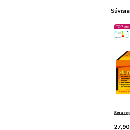
Súvisia
TOP pro
Sera rep
27,90