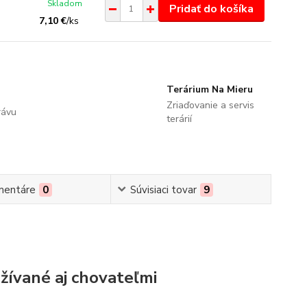
Skladom
Pridať do košíka
7,10 €
/
ks
Terárium Na Mieru
Zriaďovanie a servis
rávu
terárií
mentáre
0
Súvisiaci tovar
9
žívané aj chovateľmi