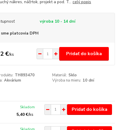
chý nákres, náčrtok, projekt a pod. T...
celý popis
tupnosť
výroba 10 - 14 dní
 sme platcovia DPH
2 €
Pridať do košíka
/
ks
roduktu:
TH893470
Materiál:
Sklo
a:
Akvárium
Výroba na mieru:
10 dní
Skladom
Pridať do košíka
5,40 €
/
ks
Skladom