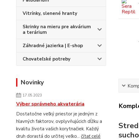
Paludárium
Vitrínky, slenené hranty
Skrinky na mieru pre akvárium
a terárium
Záhradné jazierka | E-shop
Chovateľské potreby
Novinky
Kompl
17.05.2023
Výber správneho akvaterária
Komple
Dostatočne veľký priestor je jedným z
hlavných faktorov, ovplyvňujúcich dĺžku a
Stred
kvalitu života vašich korytnačiek. Každý
sucho
druh dorastá do určitej veľko...
čítať celé