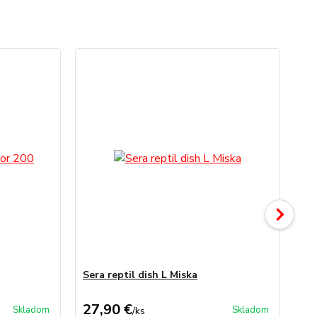
Sera reptil dish L Miska
Ser
su
27,90 €
4,
Skladom
Skladom
/
ks