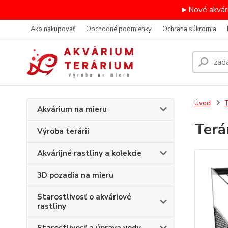
►Nové akvári
Ako nakupovať
Obchodné podmienky
Ochrana súkromia
Úvod
T
Akvárium na mieru
Terá
Výroba terárií
Akvárijné rastliny a kolekcie
3D pozadia na mieru
Starostlivosť o akváriové
rastliny