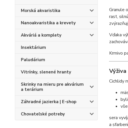
Granule o
Morská akvaristika
rast, sil
Nanoakvaristika a krevety
zvýrazňuj
Vďaka výb
Akváriá a komplety
zachováva
Insektárium
Krmivo pa
Paludárium
Výživa 
Vitrínky, slenené hranty
Cichlidy 
Skrinky na mieru pre akvárium
a terárium
mäs
byl
Záhradné jazierka | E-shop
vše
Chovateľské potreby
sera vyví
a sfarbeni