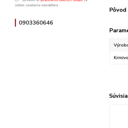
Súhlasím so
spracovaním osobných údajov
za
účelom zasielania newslettera.
Pôvod 
0903360646
Param
Výrob
Krmiv
Súvisia