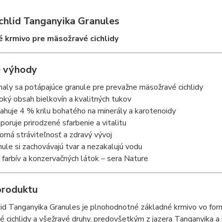
ichlid Tanganyika Granules
 krmivo pre mäsožravé cichlidy
 výhody
aly sa potápajúce granule pre prevažne mäsožravé cichlidy
oký obsah bielkovín a kvalitných tukov
ahuje 4 % krilu bohatého na minerály a karotenoidy
poruje prirodzené sfarbenie a vitalitu
orná stráviteľnosť a zdravý vývoj
nule si zachovávajú tvar a nezakalujú vodu
 farbív a konzervačných látok – sera Nature
produktu
lid Tanganyika Granules je plnohodnotné základné krmivo vo for
 cichlidy a všežravé druhy, predovšetkým z jazera Tanganyika a