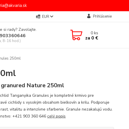
ia@akvaria.sk
Prihlásenie
EUR
e si rady? Zavolajte.
0
ks
903360646
za
0 €
a, 8-16 hod.)
anules 250ml
50ml
 granured Nature 250ml
ichlid Tanganyika Granules je kompletné krmivo pre
avé cichlidy s vysokým obsahom bielkovín a krilu. Podporuje
rast, vitalitu a intenzívne sfarbenie. Granule nezakalujú vodu.
nstvo: +421 903 360 646
celý popis