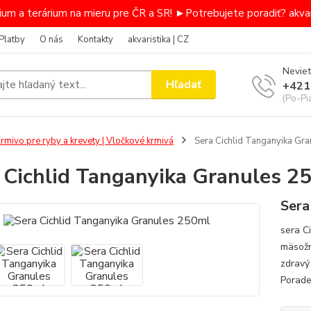
um a terárium na mieru pre ČR a SR! ►Potrebujete poradiť? akvar
Platby
O nás
Kontakty
akvaristika | CZ
Neviet
Hľadať
+421
(Po-Pi
rmivo pre ryby a krevety | Vločkové krmivá
Sera Cichlid Tanganyika Gr
 Cichlid Tanganyika Granules 2
Sera
sera C
mäsožr
zdravý 
Porade