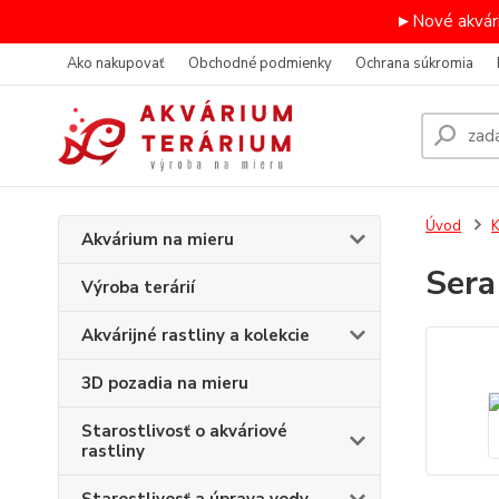
►Nové akvári
Ako nakupovať
Obchodné podmienky
Ochrana súkromia
Úvod
K
Akvárium na mieru
Sera
Výroba terárií
Akvárijné rastliny a kolekcie
3D pozadia na mieru
Starostlivosť o akváriové
rastliny