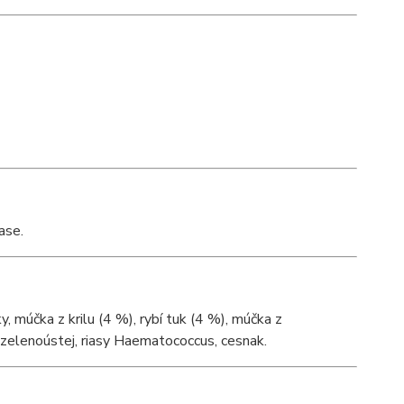
ase.
y, múčka z krilu (4 %), rybí tuk (4 %), múčka z
zelenoústej, riasy Haematococcus, cesnak.