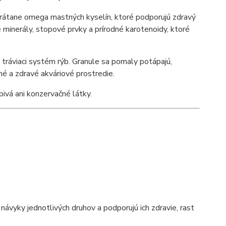
vrátane omega mastných kyselín, ktoré podporujú zdravý
né minerály, stopové prvky a prírodné karotenoidy, ktoré
e tráviaci systém rýb. Granule sa pomaly potápajú,
lné a zdravé akváriové prostredie.
ivá ani konzervačné látky.
 návyky jednotlivých druhov a podporujú ich zdravie, rast