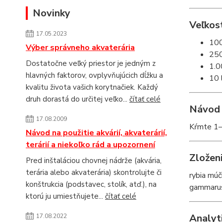
Novinky
Veľkost
17.05.2023
100
Výber správneho akvaterária
250
Dostatočne veľký priestor je jedným z
1.0
hlavných faktorov, ovplyvňujúcich dĺžku a
10 
kvalitu života vašich korytnačiek. Každý
druh dorastá do určitej veľko...
čítať celé
Návod 
17.08.2009
Kŕmte 1–
Návod na použitie akvárií, akvaterárií,
terárií a niekoľko rád a upozornení
Zložen
Pred inštaláciou chovnej nádrže (akvária,
terária alebo akvaterária) skontrolujte či
rybia múč
konštrukcia (podstavec, stolík, atď.), na
gammarusu
ktorú ju umiestňujete...
čítať celé
Analyt
17.08.2022