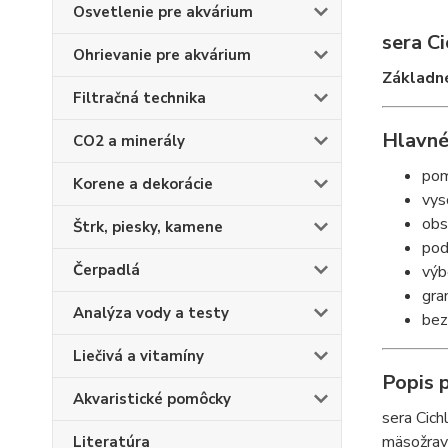
Osvetlenie pre akvárium
sera C
Ohrievanie pre akvárium
Základné
Filtračná technika
Hlavné
CO2 a minerály
pom
Korene a dekorácie
vys
obs
Štrk, piesky, kamene
pod
Čerpadlá
výb
gra
Analýza vody a testy
bez
Liečivá a vitamíny
Popis 
Akvaristické pomôcky
sera Cich
mäsožravé
Literatúra