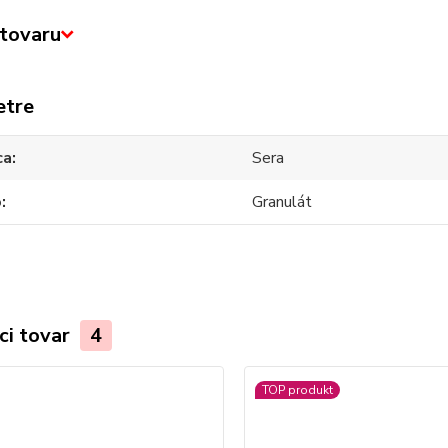
tovaru
etre
ca
Sera
o
Granulát
ci tovar
4
TOP produkt