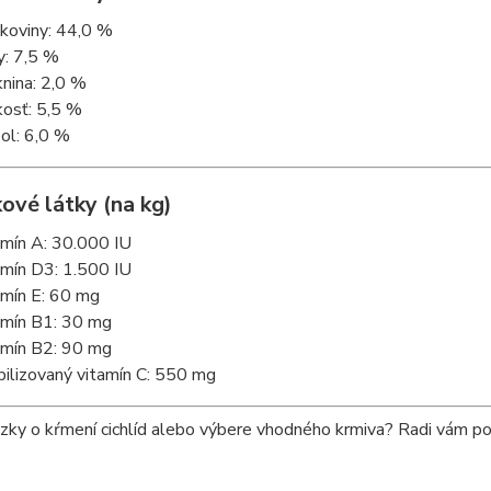
lkoviny: 44,0 %
y: 7,5 %
knina: 2,0 %
kosť: 5,5 %
ol: 6,0 %
ové látky (na kg)
amín A: 30.000 IU
amín D3: 1.500 IU
amín E: 60 mg
amín B1: 30 mg
amín B2: 90 mg
bilizovaný vitamín C: 550 mg
zky o kŕmení cichlíd alebo výbere vhodného krmiva? Radi vám p