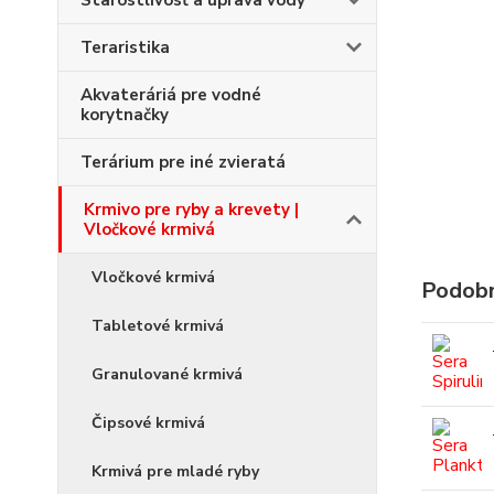
Starostlivosť a úprava vody
Teraristika
Akvateráriá pre vodné
korytnačky
Terárium pre iné zvieratá
Krmivo pre ryby a krevety |
Vločkové krmivá
Vločkové krmivá
Podobn
Tabletové krmivá
Granulované krmivá
Čipsové krmivá
Krmivá pre mladé ryby