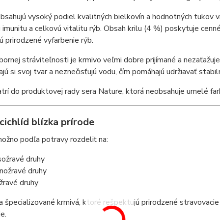
bsahujú vysoký podiel kvalitných bielkovín a hodnotných tukov 
nú imunitu a celkovú vitalitu rýb. Obsah krilu (4 %) poskytuje cen
ú prirodzené vyfarbenie rýb.
ornej stráviteľnosti je krmivo veľmi dobre prijímané a nezaťažuj
jú si svoj tvar a neznečisťujú vodu, čím pomáhajú udržiavať stabi
trí do produktovej rady sera Nature, ktorá neobsahuje umelé farb
cichlíd blízka prírode
možno podľa potravy rozdeliť na:
ožravé druhy
inožravé druhy
žravé druhy
ja špecializované krmivá, ktoré rešpektujú prirodzené stravovacie
e.