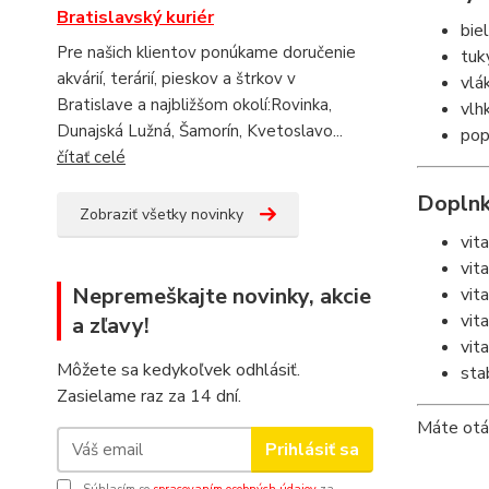
Bratislavský kuriér
bie
Pre našich klientov ponúkame doručenie
tuk
akvárií, terárií, pieskov a štrkov v
vlá
Bratislave a najbližšom okolí:Rovinka,
vlh
Dunajská Lužná, Šamorín, Kvetoslavo...
pop
čítať celé
Doplnk
Zobraziť všetky novinky
vit
vit
Nepremeškajte novinky, akcie
vit
vit
a zľavy!
vit
Môžete sa kedykoľvek odhlásiť.
sta
Zasielame raz za 14 dní.
Máte otá
Prihlásiť sa