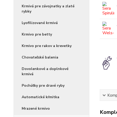
Krmivá pre závojnatky a zlaté
rybky
Lyofilizované krmivá
Krmivo pre betty
Krmivo pre rakov a krevetky
Chovateľské balenia
Dovolenkové a doplnkové
krmivá
Pochúťky pre dravé ryby
Kompl
Automatické kŕmitka
Mrazené krmivo
Komple