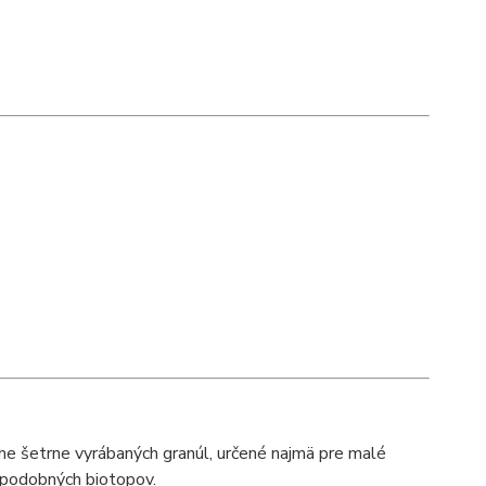
me šetrne vyrábaných granúl, určené najmä pre malé
 podobných biotopov.