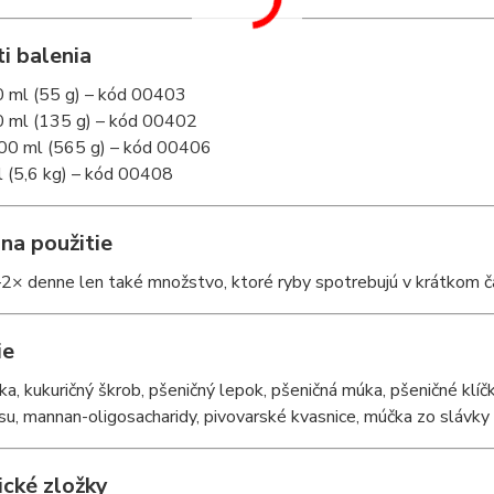
i balenia
 ml (55 g) – kód 00403
 ml (135 g) – kód 00402
00 ml (565 g) – kód 00406
l (5,6 kg) – kód 00408
na použitie
2× denne len také množstvo, ktoré ryby spotrebujú v krátkom č
ie
ka, kukuričný škrob, pšeničný lepok, pšeničná múka, pšeničné klíčk
, mannan-oligosacharidy, pivovarské kvasnice, múčka zo slávky 
ické zložky