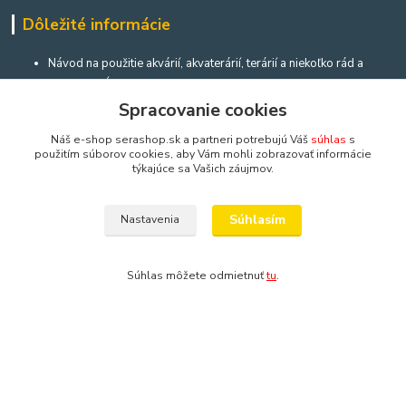
Dôležité informácie
Návod na použitie akvárií, akvaterárií, terárií a niekoľko rád a
upozornení
Bratislavský rozvoz a bezpečné doručeni
Spracovanie cookies
Sera zasílá balíčky (
Zásilkovna
) i do České republiky
Náš e-shop serashop.sk a partneri potrebujú Váš
súhlas
s
použitím súborov cookies, aby Vám mohli zobrazovať informácie
týkajúce sa Vašich záujmov.
Poštová adresa
Súhlasím
Nastavenia
Prosíme o recenziu!
Chceme získať referencie od všetkých zákazníkov,
ktorí nám môžu pomôcť zlepšovať sa.
Nápíš ak máš chvíľu času
.
Súhlas môžete odmietnuť
tu
.
Kontakty
Výroba akvárií a terárií