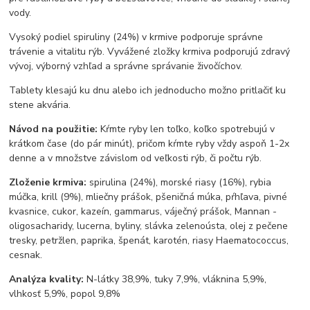
vody.
Vysoký podiel spiruliny (24%) v krmive podporuje správne
trávenie a vitalitu rýb. Vyvážené zložky krmiva podporujú zdravý
vývoj, výborný vzhľad a správne správanie živočíchov.
Tablety klesajú ku dnu alebo ich jednoducho možno pritlačiť ku
stene akvária.
Návod na použitie:
Kŕmte ryby len toľko, koľko spotrebujú v
krátkom čase (do pár minút), pričom kŕmte ryby vždy aspoň 1-2x
denne a v množstve závislom od veľkosti rýb, či počtu rýb.
Zloženie krmiva:
spirulina (24%), morské riasy (16%), rybia
múčka, krill (9%), mliečny prášok, pšeničná múka, pŕhľava, pivné
kvasnice, cukor, kazeín, gammarus, váječný prášok, Mannan -
oligosacharidy, lucerna, byliny, slávka zelenoústa, olej z pečene
tresky, petržlen, paprika, špenát, karotén, riasy Haematococcus,
cesnak.
Analýza kvality:
N-látky 38,9%, tuky 7,9%, vláknina 5,9%,
vlhkosť 5,9%, popol 9,8%