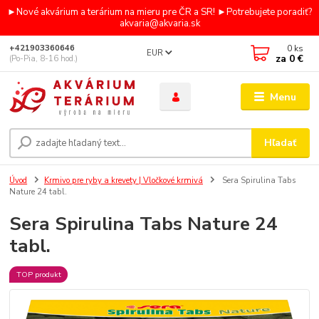
►Nové akvárium a terárium na mieru pre ČR a SR! ►Potrebujete poradiť?
akvaria@akvaria.sk
0
ks
+421903360646
EUR
za
0 €
(Po-Pia, 8-16 hod.)
Menu
Hľadať
Úvod
Krmivo pre ryby a krevety | Vločkové krmivá
Sera Spirulina Tabs
Nature 24 tabl.
Sera Spirulina Tabs Nature 24
tabl.
TOP produkt