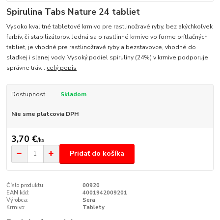
Spirulina Tabs Nature 24 tabliet
Vysoko kvalitné tabletové krmivo pre rastlinožravé ryby, bez akýchkoľvek
farbív, či stabilizátorov. Jedná sa o rastlinné krmivo vo forme prítlačných
tabliet, je vhodné pre rastlinožravé ryby a bezstavovce, vhodné do
sladkej i slanej vody. Vysoký podiel spiruliny (24%) v krmive podporuje
správne tráv...
celý popis
Dostupnosť
Skladom
Nie sme platcovia DPH
3,70 €
/
ks
Pridať do košíka
Číslo produktu:
00920
EAN kód:
4001942009201
Výrobca:
Sera
Krmivo:
Tablety