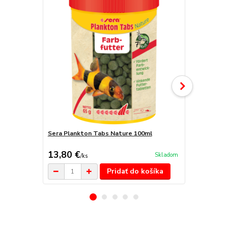
Sera Plankton Tabs Nature 100ml
Sera Plankt
kg)
13,80 €
101,80 
Skladom
/
ks
Pridať do košíka