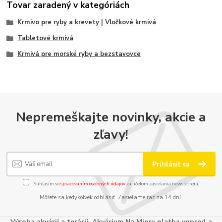
Tovar zaradený v kategóriách
Krmivo pre ryby a krevety | Vločkové krmivá
Tabletové krmivá
Krmivá pre morské ryby a bezstavovce
Nepremeškajte novinky, akcie a
zľavy!
Prihlásiť sa
Súhlasím so
spracovaním osobných údajov
za účelom zasielania newslettera.
Môžete sa kedykoľvek odhlásiť. Zasielame raz za 14 dní.
Výroba akvárií a terárií. Akvárium Na Mieru platba vopred
a