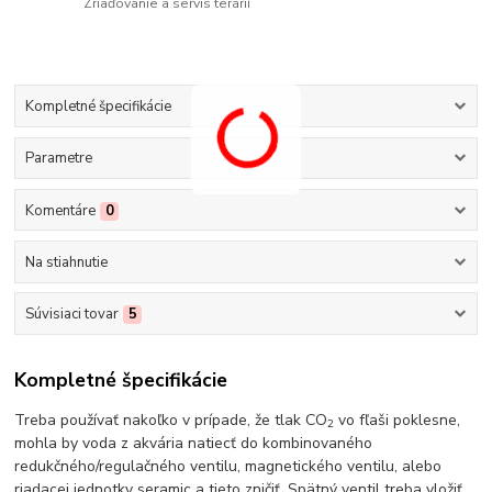
Zriaďovanie a servis terárií
Kompletné špecifikácie
Parametre
Komentáre
0
Na stiahnutie
Súvisiaci tovar
5
Kompletné špecifikácie
Treba používať nakoľko v prípade, že tlak CO
vo fľaši poklesne,
2
mohla by voda z akvária natiecť do kombinovaného
redukčného/regulačného ventilu, magnetického ventilu, alebo
riadacej jednotky seramic a tieto zničiť. Spätný ventil treba vložiť