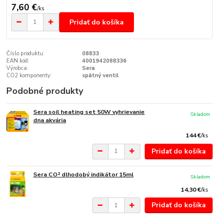
7,60 €
/
ks
Pridať do košíka
Číslo produktu:
08833
EAN kód:
4001942088336
Výrobca:
Sera
CO2 komponenty:
spätný ventil
Podobné produkty
Sera soil heating set 50W vyhrievanie
Skladom
dna akvária
144 €
/
ks
Pridať do košíka
Sera CO² dlhodobý indikátor 15ml
Skladom
14,30 €
/
ks
Pridať do košíka