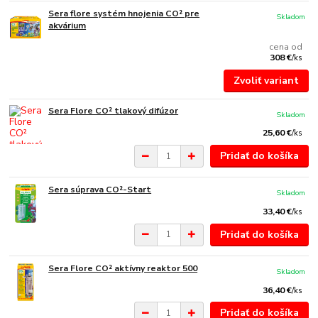
Sera flore systém hnojenia CO² pre
Skladom
akvárium
cena od
308 €
/
ks
Zvoliť variant
Sera Flore CO² tlakový difúzor
Skladom
25,60 €
/
ks
Pridať do košíka
Sera súprava CO²-Start
Skladom
33,40 €
/
ks
Pridať do košíka
Sera Flore CO² aktívny reaktor 500
Skladom
36,40 €
/
ks
Pridať do košíka