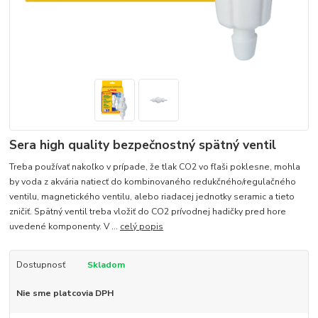
Sera high quality bezpečnostný spätný ventil
Treba používať nakoľko v prípade, že tlak CO2 vo fľaši poklesne, mohla
by voda z akvária natiecť do kombinovaného redukčného/regulačného
ventilu, magnetického ventilu, alebo riadacej jednotky seramic a tieto
zničiť. Spätný ventil treba vložiť do CO2 prívodnej hadičky pred hore
uvedené komponenty. V ...
celý popis
Dostupnosť
Skladom
Nie sme platcovia DPH