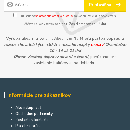
Prihlásiť sa
Súhlasím so
spracovaním osobných údajov
za účelom zasielania newslettera.
Môžete sa kedykoľvek odhlásiť. Zasielame raz za 14 dní.
Výroba akvárií a terárií. Akvárium Na Mieru platba vopred
a
rozvoz chovateľských nádrží v rozsahu mapky
mapky
! Orientačne
10 - 14 až 21 dní
Okrem vlastnej dopravy akvárií a terárií,
ponúkame pre
zasielanie balíčkov aj na dobierku:
Informácie pre zákazníkov
Ako nakupovať
Obchodné podmienky
Zostante v kontakte
Platobná brána