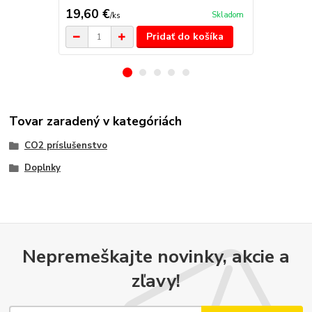
19,60 €
20 €
Skladom
/
ks
/
ks
Pridať do košíka
Tovar zaradený v kategóriách
CO2 príslušenstvo
Doplnky
Nepremeškajte novinky, akcie a
zľavy!