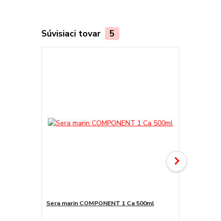
Súvisiaci tovar
5
TOP produkt
Akcia
Sera marin COMPONENT 1 Ca 500ml
Sera floren