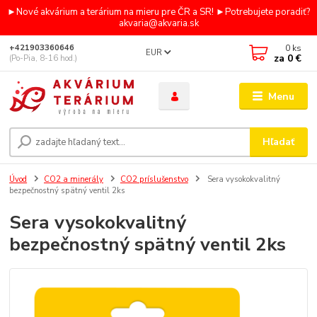
►Nové akvárium a terárium na mieru pre ČR a SR! ►Potrebujete poradiť?
akvaria@akvaria.sk
0
ks
+421903360646
EUR
za
0 €
(Po-Pia, 8-16 hod.)
Menu
Hľadať
Úvod
CO2 a minerály
CO2 príslušenstvo
Sera vysokokvalitný
bezpečnostný spätný ventil 2ks
Sera vysokokvalitný
bezpečnostný spätný ventil 2ks