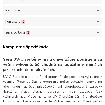
Parametre
Komentáre
0
Súvisiaci tovar
3
Kompletné špecifikácie
Sera UV-C systémy majú univerzálne použitie a sú
veľmi výkonné. Sú vhodné na použitie v menších
jazierkach alebo akváriách.
UV-C žiarenie nie je na Zemi prítomné, ale pochádza výhradne z
vesmíru. Preto sa žiadne organizmy počas evolúcie nemohli na
túto tvrdú radiáciu prispôsobiť, ani choroboplodné zárodky
(baktérie, vírusy, plesne), parazity ani rozmnožovacie fázy
vláknitých rias. Práve na to je UV-C systém účinný a zlepšuje
kondíciu a zdravie akváriové živočíchov, keď je používaný počas