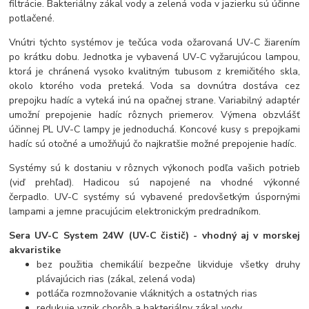
filtrácie. Bakteriálny zákal vody a zelená voda v jazierku sú účinne
potlačené.
Vnútri týchto systémov je tečúca voda ožarovaná UV-C žiarením
po krátku dobu. Jednotka je vybavená UV-C vyžarujúcou lampou,
ktorá je chránená vysoko kvalitným tubusom z kremičitého skla,
okolo ktorého voda preteká. Voda sa dovnútra dostáva cez
prepojku hadíc a vyteká inú na opačnej strane. Variabilný adaptér
umožní prepojenie hadíc rôznych priemerov. Výmena obzvlášť
účinnej PL UV-C lampy je jednoduchá. Koncové kusy s prepojkami
hadíc sú otočné a umožňujú čo najkratšie možné prepojenie hadíc.
Systémy sú k dostaniu v rôznych výkonoch podľa vašich potrieb
(viď prehľad). Hadicou sú napojené na vhodné výkonné
čerpadlo. UV-C systémy sú vybavené predovšetkým úspornými
lampami a jemne pracujúcim elektronickým predradníkom.
Sera
UV-C System 24W (UV-C čistič)
- vhodný aj v morskej
akvaristike
bez použitia chemikálií bezpečne likviduje všetky druhy
plávajúcich rias (zákal, zelená voda)
potláča rozmnožovanie vláknitých a ostatných rias
redukuje vznik chorôb a bakteriálny zákal vody