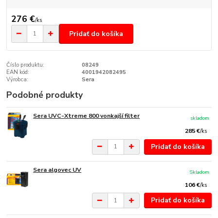
276 €
/
ks
Pridať do košíka
Číslo produktu:
08249
EAN kód:
4001942082495
Výrobca:
Sera
Podobné produkty
Sera UVC-Xtreme 800 vonkajší filter
skladom
285 €
/
ks
Pridať do košíka
Sera algovec UV
Skladom
106 €
/
ks
Pridať do košíka