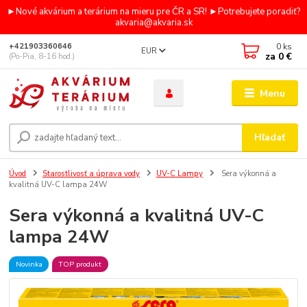
►Nové akvárium a terárium na mieru pre ČR a SR! ►Potrebujete poradiť?
akvaria@akvaria.sk
0
ks
+421903360646
EUR
za
0 €
(Po-Pia, 8-16 hod.)
Menu
Hľadať
Úvod
Starostlivosť a úprava vody
UV-C Lampy
Sera výkonná a
kvalitná UV-C lampa 24W
Sera výkonná a kvalitná UV-C
lampa 24W
Novinka
TOP produkt