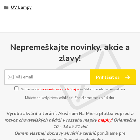
UV Lampy
Nepremeškajte novinky, akcie a
zľavy!
Prihlásiť sa
Súhlasím so
spracovaním osobných údajov
za účelom zasielania newslettera.
Môžete sa kedykoľvek odhlásiť. Zasielame raz za 14 dní.
Výroba akvárií a terárií. Akvárium Na Mieru platba vopred
a
rozvoz chovateľských nádrží v rozsahu mapky
mapky
! Orientačne
10 - 14 až 21 dní
Okrem vlastnej dopravy akvárií a terárií,
ponúkame pre
zasielanie balíčkov aj na dobierku: