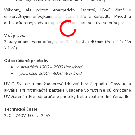
Výkonný, ale pritom energeticky úsporný, UV-C čistič s
univerzálnymi prípojkami pre rôzne filtre a čerpadlá. Prívod a
odtok ožiarenej vody a napojenie hadíc pomocou vario prípojok.
V súprave:
2 kusy priame vario prípojky: ф 20 / 25 / 32 / 40 mm (¾” / 1” / 1¼
“/ 1½”)
Odporúčané prietoky:
v akváriách 1000 – 2000 litrov/hod
v jazierkách 2000 – 4000 litrov/hod
UV-C System nemožno prevádzkovať bez čerpadla. Obyvatelia
akvária ani nitrifikačné baktérie usadené vo filtri nie sú ohrozené
UV žiarením. Pre odporúčané prietoky treba voliť vhodné čerpadlo.
Technické údaje:
220 – 240V, 50 Hz, 24W