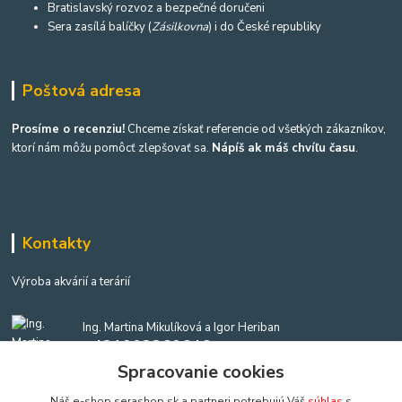
Bratislavský rozvoz a bezpečné doručeni
Sera zasílá balíčky (
Zásilkovna
) i do České republiky
Poštová adresa
Prosíme o recenziu!
Chceme získať referencie od všetkých zákazníkov,
ktorí nám môžu pomôcť zlepšovať sa.
Nápíš ak máš chvíľu času
.
Kontakty
Výroba akvárií a terárií
Ing. Martina Mikulíková a Igor Heriban
+421903360646
(Po-Pia, 8-16 hod.)
Spracovanie cookies
Náš e-shop serashop.sk a partneri potrebujú Váš
súhlas
s