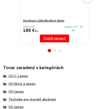
Akvárium 100x45x45cm 8mm
Akvárium 9
cena od
cena od
výroba 10 - 14
188 €
207 €
dní
/
ks
/
ks
Zvoliť variant
Tovar zaradený v kategóriách
UV-C Lampy
UV-filtre a lampy
UV-lampy
Technika pre morské akvárium
UV lampy