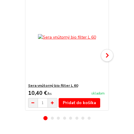
Sera vnútorný bio filter L 60
Vnútorný fil
10,40 €
32,40 €
skladom
/
ks
/
k
Pridať do košíka