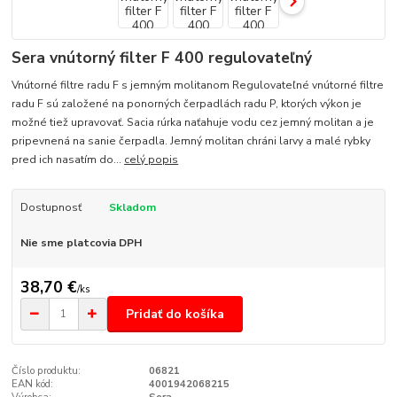
Sera vnútorný filter F 400 regulovateľný
Vnútorné filtre radu F s jemným molitanom Regulovateľné vnútorné filtre
radu F sú založené na ponorných čerpadlách radu P, ktorých výkon je
možné tiež upravovať. Sacia rúrka naťahuje vodu cez jemný molitan a je
pripevnená na sanie čerpadla. Jemný molitan chráni larvy a malé rybky
pred ich nasatím do...
celý popis
Dostupnosť
Skladom
Nie sme platcovia DPH
38,70 €
/
ks
Pridať do košíka
Číslo produktu:
06821
EAN kód:
4001942068215