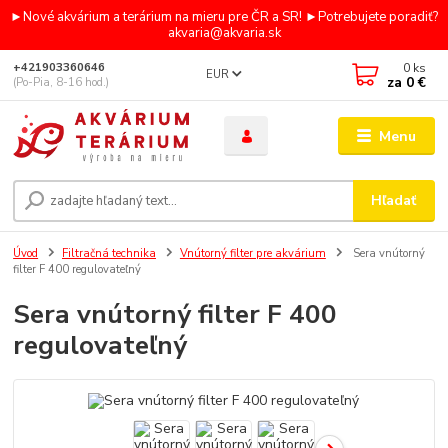
►Nové akvárium a terárium na mieru pre ČR a SR! ►Potrebujete poradiť?
akvaria@akvaria.sk
0
ks
+421903360646
EUR
za
0 €
(Po-Pia, 8-16 hod.)
Menu
Hľadať
Úvod
Filtračná technika
Vnútorný filter pre akvárium
Sera vnútorný
filter F 400 regulovateľný
Sera vnútorný filter F 400
regulovateľný