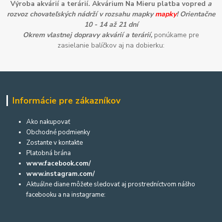
Výroba akvárií a terárií. Akvárium Na Mieru platba vopred
a
rozvoz chovateľských nádrží v rozsahu mapky
mapky
! Orientačne
10 - 14 až 21 dní
Okrem vlastnej dopravy akvárií a terárií,
ponúkame pre
zasielanie balíčkov aj na dobierku:
Informácie pre zákazníkov
Ako nakupovať
Obchodné podmienky
Zostante v kontakte
Platobná brána
www.facebook.com/
www.instagram.com/
Aktuálne diane môžete sledovať aj prostredníctvom nášho
facebooku a na instagrame: