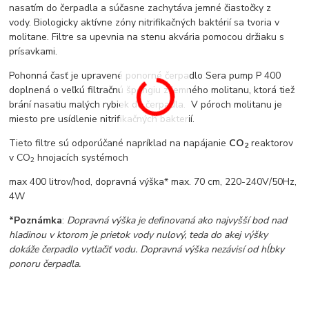
nasatím do čerpadla a súčasne zachytáva jemné čiastočky z
vody. Biologicky aktívne zóny nitrifikačných baktérií sa tvoria v
molitane. Filtre sa upevnia na stenu akvária pomocou držiaku s
prísavkami.
Pohonná časť je upravené ponorné čerpadlo Sera pump P 400
doplnená o veľkú filtračnú špongiu z jemného molitanu, ktorá tiež
brání nasatiu malých rybiek do čerpadla. V póroch molitanu je
miesto pre usídlenie nitrifikačných bakterií.
Tieto filtre sú odporúčané napríklad na napájanie
CO
reaktorov
2
v CO
hnojacích systémoch
2
max 400 litrov/hod, dopravná výška* max. 70 cm, 220-240V/50Hz,
4W
*Poznámka
:
Dopravná výška je definovaná ako najvyšší bod nad
hladinou v ktorom je prietok vody nulový, teda do akej výšky
dokáže čerpadlo vytlačiť vodu. Dopravná výška nezávisí od hĺbky
ponoru čerpadla.