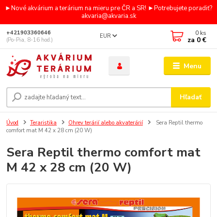
►Nové akvárium a terárium na mieru pre ČR a SR! ►Potrebujete poradiť?
akvaria@akvaria.sk
0
ks
+421903360646
EUR
za
0 €
(Po-Pia, 8-16 hod.)
Menu
Hľadať
Úvod
Teraristika
Ohrev terárií alebo akvaterárií
Sera Reptil thermo
comfort mat M 42 x 28 cm (20 W)
Sera Reptil thermo comfort mat
M 42 x 28 cm (20 W)