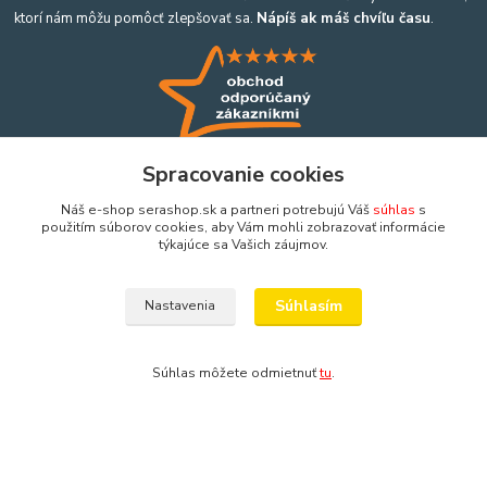
ktorí nám môžu pomôcť zlepšovať sa.
Nápíš ak máš chvíľu času
.
Spracovanie cookies
Náš e-shop serashop.sk a partneri potrebujú Váš
súhlas
s
použitím súborov cookies, aby Vám mohli zobrazovať informácie
týkajúce sa Vašich záujmov.
Kontakty
Súhlasím
Nastavenia
Výroba akvárií a terárií
Ing. Martina Mikulíková a Igor Heriban
Súhlas môžete odmietnuť
tu
.
+421903360646
(Po-Pia, 8-16 hod.)
akvaria@akvaria.sk