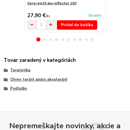
Sera reptil alu reflector 150
Sera reptil 
27,90 €
34,40 €
Skladom
/
ks
/
k
Pridať do košíka
Tovar zaradený v kategóriách
Teraristika
Ohrev terárií alebo akvaterárií
Podložky
Nepremeškajte novinky, akcie a