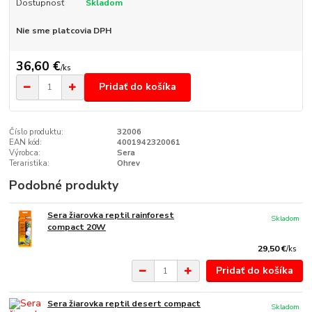
Dostupnosť
Skladom
Nie sme platcovia DPH
36,60 €
/
ks
Pridať do košíka
Číslo produktu:
32006
EAN kód:
4001942320061
Výrobca:
Sera
Teraristika:
Ohrev
Podobné produkty
Sera žiarovka reptil rainforest
Skladom
compact 20W
29,50 €
/
ks
Pridať do košíka
Sera žiarovka reptil desert compact
Skladom