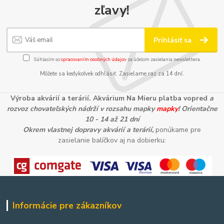
zľavy!
Prihlásiť sa
Súhlasím so
spracovaním osobných údajov
za účelom zasielania newslettera.
Môžete sa kedykoľvek odhlásiť. Zasielame raz za 14 dní.
Výroba akvárií a terárií. Akvárium Na Mieru platba vopred
a
rozvoz chovateľských nádrží v rozsahu mapky
mapky
! Orientačne
10 - 14 až 21 dní
Okrem vlastnej dopravy akvárií a terárií,
ponúkame pre
zasielanie balíčkov aj na dobierku:
Informácie pre zákazníkov