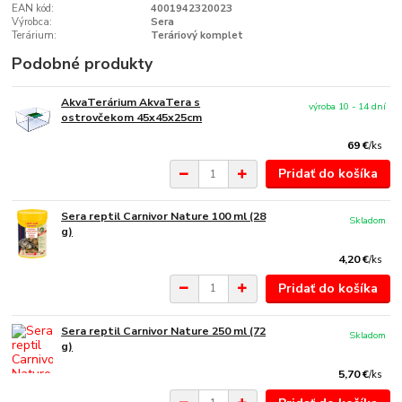
EAN kód:
4001942320023
Výrobca:
Sera
Terárium:
Teráriový komplet
Podobné produkty
AkvaTerárium AkvaTera s
výroba 10 - 14 dní
ostrovčekom 45x45x25cm
69 €
/
ks
Pridať do košíka
Sera reptil Carnivor Nature 100 ml (28
Skladom
g)
4,20 €
/
ks
Pridať do košíka
Sera reptil Carnivor Nature 250 ml (72
Skladom
g)
5,70 €
/
ks