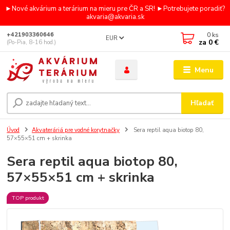
►Nové akvárium a terárium na mieru pre ČR a SR! ►Potrebujete poradiť?
akvaria@akvaria.sk
0
ks
+421903360646
EUR
za
0 €
(Po-Pia, 8-16 hod.)
Menu
Hľadať
Úvod
Akvateráriá pre vodné korytnačky
Sera reptil aqua biotop 80,
57×55×51 cm + skrinka
Sera reptil aqua biotop 80,
57×55×51 cm + skrinka
TOP produkt