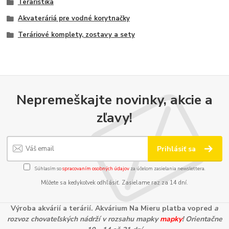
Teraristika
Akvateráriá pre vodné korytnačky
Teráriové komplety, zostavy a sety
Nepremeškajte novinky, akcie a
zľavy!
Prihlásiť sa
Súhlasím so
spracovaním osobných údajov
za účelom zasielania newslettera.
Môžete sa kedykoľvek odhlásiť. Zasielame raz za 14 dní.
Výroba akvárií a terárií. Akvárium Na Mieru platba vopred
a
rozvoz chovateľských nádrží v rozsahu mapky
mapky
! Orientačne