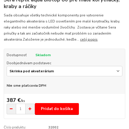
kraby a ráčiky
Sada obsahuje všetky technické komponenty pre vytvorenie
elegantného akvaterária s LED osvetlením pre malé korytnačky, kraby,
raky alebo iné menšie vodumilné živočíchy. Zostava je včítane Sera
príručky a tak ani začiatočník nebude mať problém so zariadením
akvaterária.Založenie je jednoduché, keďže...
celý popis
Dostupnosť
Skladom
Doobjednávam podstavec
Nie sme platcovia DPH
387 €
/
ks
Pridať do košíka
Číslo produktu:
32002