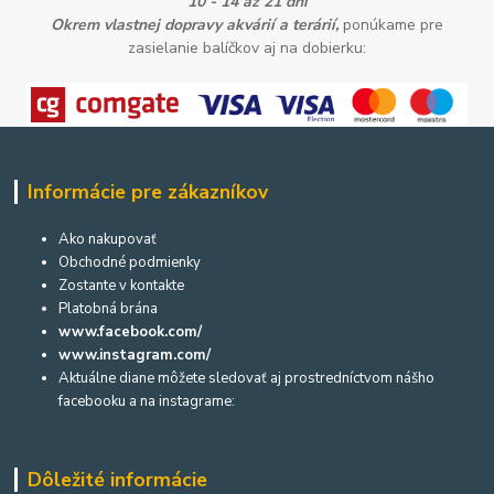
10 - 14 až 21 dní
Okrem vlastnej dopravy akvárií a terárií,
ponúkame pre
zasielanie balíčkov aj na dobierku:
Informácie pre zákazníkov
Ako nakupovať
Obchodné podmienky
Zostante v kontakte
Platobná brána
www.facebook.com/
www.instagram.com/
Aktuálne diane môžete sledovať aj prostredníctvom nášho
facebooku a na instagrame:
Dôležité informácie