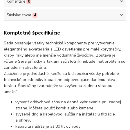
Komentáre
0
Súvisiaci tovar
4
Kompletné špecifikácie
Sada obsahuje všetky technické komponenty pre vytvorenie
elegantného akvaterária s LED osvetlením pre malé korytnačky,
kraby, raky alebo iné menšie vodumilné živočíchy. Zostava je
včítane Sera príručky a tak ani začiatočník nebude mať problém so
zariadením akvaterária.
Založenie je jednoduché, keďže sú k dispozícii všetky potrebné
technické prostriedky kapacitne odpovedajúce danému akva
teráriu. Špeciálny tvar nádrže so zvýšenou zadnou stranou
umožní:
vytvoriť oddychové zóny na denné vyhrievanie pri zadnej
strane. Môžete použiť korok alebo kamene.
zvýšené dno a kabelovod slúžia na inštaláciu filtrácie
a ohrevu
kapacita nádrže je až 80 litrov vody