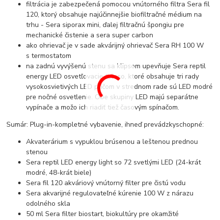
filtrácia je zabezpečená pomocou vnútorného filtra Sera fil
120, ktorý obsahuje najúčinnejšie biofiltračné médium na
trhu - Sera siporax mini, ďalej filtračnú špongiu pre
mechanické čistenie a sera super carbon
ako ohrievač je v sade akvárijný ohrievač Sera RH 100 W
s termostatom
na zadnú vyvýšenú stenu sa klipsom upevňuje Sera reptil
energy LED osvetľovacie teleso, ktoré obsahuje tri rady
vysokosvietivých LED pričom v strednom rade sú LED modré
pre nočné osvetlenie. Obe skupiny LED majú separátne
vypínače a možo ich riadiť tiež časovým spínačom.
Sumár: Plug-in-kompletné vybavenie, ihneď prevádzkyschopné:
Akvaterárium s vypuklou brúsenou a leštenou prednou
stenou
Sera reptil LED energy light so 72 svetlými LED (24-krát
modré, 48-krát biele)
Sera fil 120 akváriový vnútorný filter pre čistú vodu
Sera akvarijné regulovateľné kúrenie 100 W z nárazu
odolného skla
50 ml Sera filter biostart, biokultúry pre okamžité