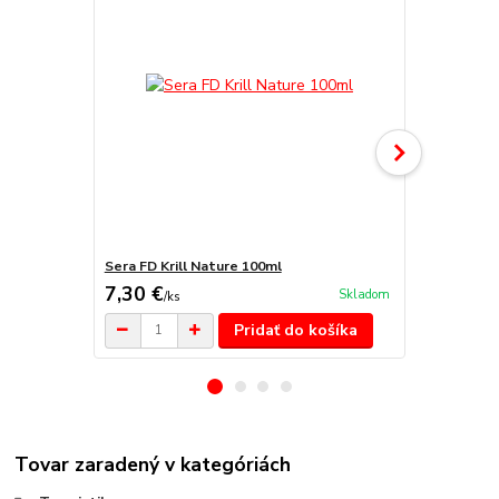
Sera FD Krill Nature 100ml
Sera FD Art
7,30 €
5,80 €
Skladom
/
ks
/
ks
Pridať do košíka
Tovar zaradený v kategóriách