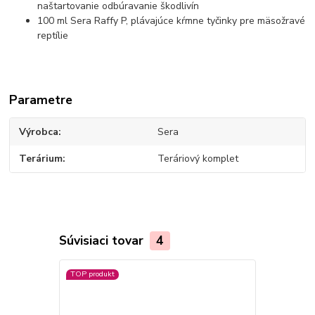
naštartovanie odbúravanie škodlivín
100 ml Sera Raffy P, plávajúce kŕmne tyčinky pre mäsožravé
reptílie
Parametre
Výrobca
Sera
Terárium
Teráriový komplet
Súvisiaci tovar
4
TOP produkt