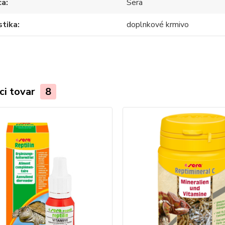
ca
Sera
stika
doplnkové krmivo
ci tovar
8