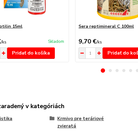
ptilin 15ml
Sera reptimineral C 100ml
€
9,70 €
Skladom
/
ks
/
ks
Pridať do košíka
Pridať do ko
zaradený v kategóriách
istika
Krmivo pre teráriové
zvieratá