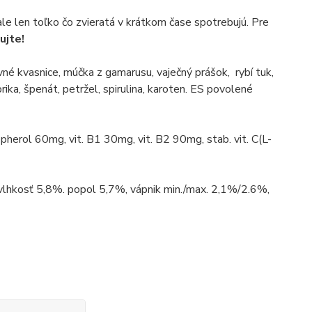
ale len toľko čo zvieratá v krátkom čase spotrebujú. Pre
ujte!
ivné kvasnice, múčka z gamarusu, vaječný prášok, rybí tuk,
rika, špenát, petržel, spirulina, karoten. ES povolené
ocopherol 60mg, vit. B1 30mg, vit. B2 90mg, stab. vit. C(L-
 vlhkosť 5,8%. popol 5,7%, vápnik min./max. 2,1%/2.6%,