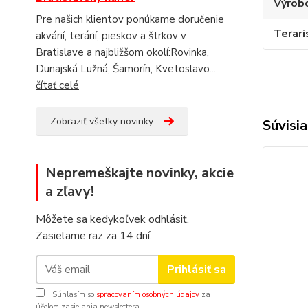
Výrob
Pre našich klientov ponúkame doručenie
Terari
akvárií, terárií, pieskov a štrkov v
Bratislave a najbližšom okolí:Rovinka,
Dunajská Lužná, Šamorín, Kvetoslavo...
čítať celé
Zobraziť všetky novinky
Súvisia
Nepremeškajte novinky, akcie
a zľavy!
Môžete sa kedykoľvek odhlásiť.
Zasielame raz za 14 dní.
Prihlásiť sa
Súhlasím so
spracovaním osobných údajov
za
účelom zasielania newslettera.