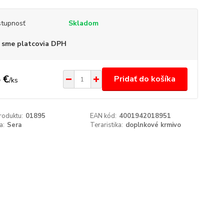
tupnosť
Skladom
 sme platcovia DPH
 €
Pridať do košíka
/
ks
roduktu:
01895
EAN kód:
4001942018951
a:
Sera
Teraristika:
doplnkové krmivo