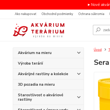
►Nové akvári
Ako nakupovať
Obchodné podmienky
Ochrana súkromia
Úvod
T
Akvárium na mieru
Sera
Výroba terárií
Akvárijné rastliny a kolekcie
3D pozadia na mieru
Starostlivosť o akváriové
rastliny