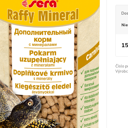
Dos
Nie
15
Číslo p
Výrobc