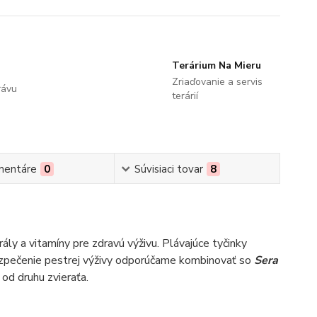
Terárium Na Mieru
Zriaďovanie a servis
rávu
terárií
mentáre
0
Súvisiaci tovar
8
y a vitamíny pre zdravú výživu. Plávajúce tyčinky
bezpečenie pestrej výživy odporúčame kombinovať so
Sera
 od druhu zvieraťa.