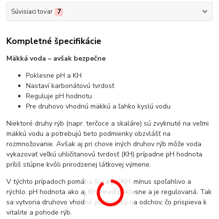
Súvisiaci tovar
7
Kompletné špecifikácie
Mäkká voda – avšak bezpečne
Poklesne pH a KH
Nastaví karbonátovú tvrdosť
Reguluje pH hodnotu
Pre druhovo vhodnú mäkkú a ľahko kyslú vodu
Niektoré druhy rýb (napr. terčoce a skaláre) sú zvyknuté na veľmi
mäkkú vodu a potrebujú tieto podmienky obzvlášť na
rozmnožovanie. Avšak aj pri chove iných druhov rýb môže voda
vykazovať veľkú uhličitanovú tvrdosť (KH) prípadne pH hodnota
príliš stúpne kvôli prirodzenej látkovej výmene.
V týchto prípadoch pomáha Sera pH/KH-mínus spoľahlivo a
rýchlo. pH hodnota ako aj KH ihneď poklesne a je regulovaná. Tak
sa vytvoria druhovo vhodné podmienky na odchov, čo prispieva k
vitalite a pohode rýb.