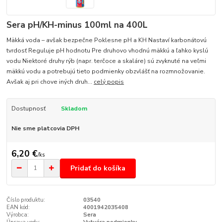
Sera pH/KH-minus 100ml na 400L
Mäkká voda – avšak bezpečne Poklesne pH a KH Nastaví karbonátovú
tvrdosť Reguluje pH hodnotu Pre druhovo vhodnú mäkkú a ľahko kyslú
vodu Niektoré druhy rýb (napr. terčoce a skaláre) sú zvyknuté na veľmi
mäkkú vodu a potrebujú tieto podmienky obzvlášť na rozmnožovanie.
Avšak aj pri chove iných druh...
celý popis
Dostupnosť
Skladom
Nie sme platcovia DPH
6,20 €
/
ks
Pridať do košíka
Číslo produktu:
03540
EAN kód:
4001942035408
Výrobca:
Sera