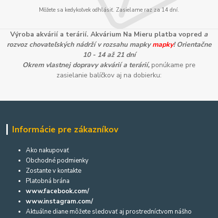
Môžete sa kedykoľvek odhlásiť. Zasielame raz za 14 dní.
Výroba akvárií a terárií. Akvárium Na Mieru platba vopred
a
rozvoz chovateľských nádrží v rozsahu mapky
mapky
! Orientačne
10 - 14 až 21 dní
Okrem vlastnej dopravy akvárií a terárií,
ponúkame pre
zasielanie balíčkov aj na dobierku:
Informácie pre zákazníkov
Ako nakupovať
Obchodné podmienky
Zostante v kontakte
Platobná brána
www.facebook.com/
www.instagram.com/
Aktuálne diane môžete sledovať aj prostredníctvom nášho