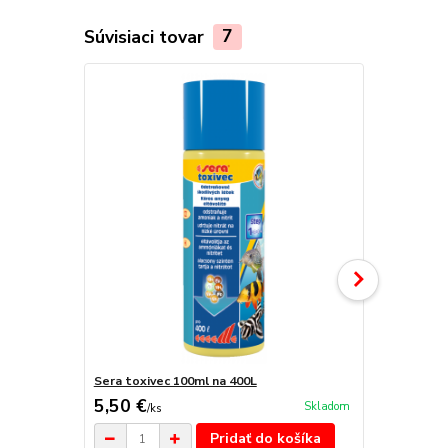
Súvisiaci tovar
7
Sera toxivec 100ml na 400L
Sera toxive
5,50 €
11,90 €
Skladom
/
ks
/
k
Pridať do košíka