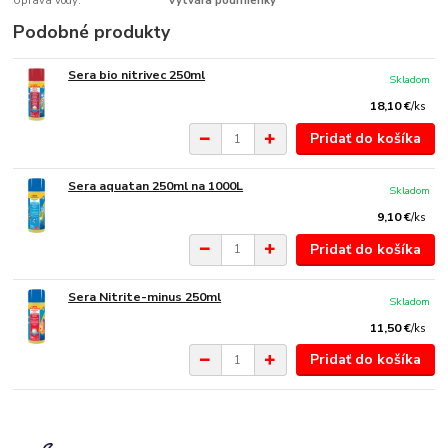
Úprava vody:
Vytvára podmienky
Podobné produkty
Sera bio nitrivec 250ml
Skladom
18,10 €
/
ks
Pridať do košíka
Sera aquatan 250ml na 1000L
Skladom
9,10 €
/
ks
Pridať do košíka
Sera Nitrite-minus 250ml
Skladom
11,50 €
/
ks
Pridať do košíka