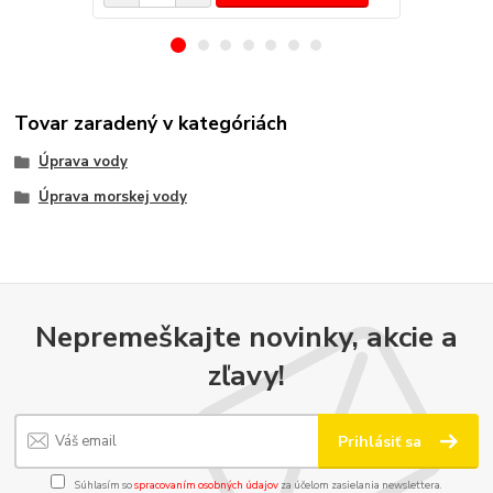
Tovar zaradený v kategóriách
Úprava vody
Úprava morskej vody
Nepremeškajte novinky, akcie a
zľavy!
Prihlásiť sa
Súhlasím so
spracovaním osobných údajov
za účelom zasielania newslettera.