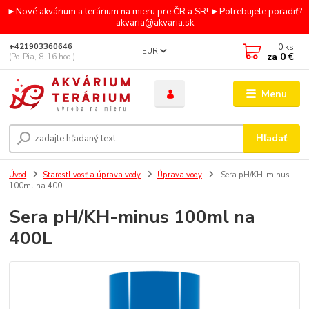
►Nové akvárium a terárium na mieru pre ČR a SR! ►Potrebujete poradiť?
akvaria@akvaria.sk
0
ks
+421903360646
EUR
za
0 €
(Po-Pia, 8-16 hod.)
Menu
Hľadať
Úvod
Starostlivosť a úprava vody
Úprava vody
Sera pH/KH-minus
100ml na 400L
Sera pH/KH-minus 100ml na
400L