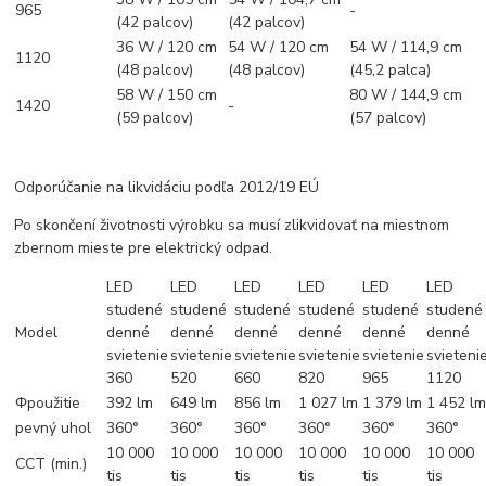
965
-
(42 palcov)
(42 palcov)
36 W / 120 cm
54 W / 120 cm
54 W / 114,9 cm
1120
(48 palcov)
(48 palcov)
(45,2 palca)
58 W / 150 cm
80 W / 144,9 cm
1420
-
(59 palcov)
(57 palcov)
Odporúčanie na likvidáciu podľa 2012/19 EÚ
Po skončení životnosti výrobku sa musí zlikvidovať na miestnom
zbernom mieste pre elektrický odpad.
LED
LED
LED
LED
LED
LED
studené
studené
studené
studené
studené
studené
Model
denné
denné
denné
denné
denné
denné
svietenie
svietenie
svietenie
svietenie
svietenie
svieteni
360
520
660
820
965
1120
Φpoužitie
392 lm
649 lm
856 lm
1 027 lm
1 379 lm
1 452 l
pevný uhol
360°
360°
360°
360°
360°
360°
10 000
10 000
10 000
10 000
10 000
10 000
CCT (min.)
tis
tis
tis
tis
tis
tis