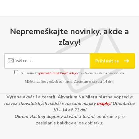
Nepremeškajte novinky, akcie a
zľavy!
Prihlásiť sa
Súhlasím so
spracovaním osobných údajov
za účelom zasielania newslettera.
Môžete sa kedykoľvek odhlásiť. Zasielame raz za 14 dní.
Výroba akvárií a terárií. Akvárium Na Mieru platba vopred
a
rozvoz chovateľských nádrží v rozsahu mapky
mapky
! Orientačne
10 - 14 až 21 dní
Okrem vlastnej dopravy akvárií a terárií,
ponúkame pre
zasielanie balíčkov aj na dobierku: