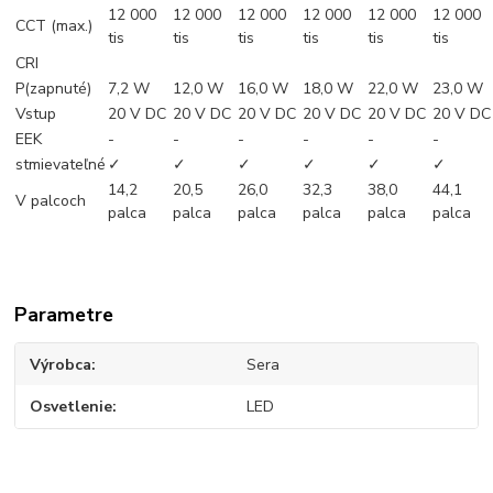
12 000
12 000
12 000
12 000
12 000
12 000
CCT (max.)
tis
tis
tis
tis
tis
tis
CRI
P(zapnuté)
7,2 W
12,0 W
16,0 W
18,0 W
22,0 W
23,0 W
Vstup
20 V DC
20 V DC
20 V DC
20 V DC
20 V DC
20 V DC
EEK
-
-
-
-
-
-
stmievateľné
✓
✓
✓
✓
✓
✓
14,2
20,5
26,0
32,3
38,0
44,1
V palcoch
palca
palca
palca
palca
palca
palca
Parametre
Výrobca
Sera
Osvetlenie
LED