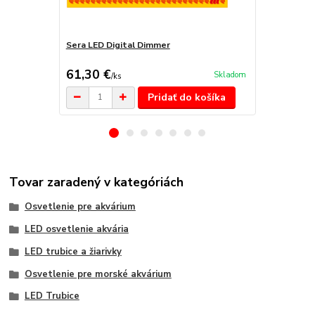
Sera LED Digital Dimmer
Sera LED X-
36cm
61,30 €
30,20 €
Skladom
/
ks
/
k
Pridať do košíka
Tovar zaradený v kategóriách
Osvetlenie pre akvárium
LED osvetlenie akvária
LED trubice a žiarivky
Osvetlenie pre morské akvárium
LED Trubice