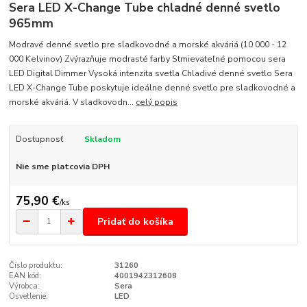
Sera LED X-Change Tube chladné denné svetlo
965mm
Modravé denné svetlo pre sladkovodné a morské akváriá (10 000 - 12
000 Kelvinov) Zvýrazňuje modrasté farby Stmievateľné pomocou sera
LED Digital Dimmer Vysoká intenzita svetla Chladivé denné svetlo Sera
LED X-Change Tube poskytuje ideálne denné svetlo pre sladkovodné a
morské akváriá. V sladkovodn...
celý popis
Dostupnosť
Skladom
Nie sme platcovia DPH
75,90 €
/
ks
Pridať do košíka
Číslo produktu:
31260
EAN kód:
4001942312608
Výrobca:
Sera
Osvetlenie:
LED