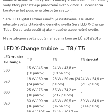
vody, ktorý predstavuje prirodzené svetlo v mori. Fluorescencia
koralov je tiež posilnená útesovým svetlom.
Sera LED Digital Dimmer umožňuje nastavenie jasu alebo
intenzity svetla chladného denného svetla Sera LED X-Change
Tube. Dá sa teda použiť aj ako mesačné alebo nočné svetlo.
Nie je zdrojom svetla podľa nariadenia komisie EÚ 2019/2015.
LED X-Change trubice ↔ T8 / T5
LED trubica
T8
T5
T5 špeciál
X-Change
15 W / 45 cm
24 W / 43,8 cm
360
-
(18 palcov)
(18 palcov)
18 W / 60 cm
28 W / 59 cm (24
24 W / 54,9 cm
520
(24 palcov)
palcov)
(21,6 palca)
25 W / 75 cm
35 W / 74,2 cm
660
-
(30 palcov)
(29,7 palcov)
30 W / 90 cm
45 W / 89,5 cm
39 W / 84,9 cm
820
(36 palcov)
(36 palcov)
(33,4 palca)
38 W / 105 cm
54 W / 104,7 cm