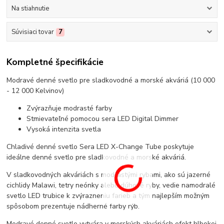
Na stiahnutie
Súvisiaci tovar
7
Kompletné špecifikácie
Modravé denné svetlo pre sladkovodné a morské akváriá (10 000
- 12 000 Kelvinov)
Zvýrazňuje modrasté farby
Stmievateľné pomocou sera LED Digital Dimmer
Vysoká intenzita svetla
Chladivé denné svetlo Sera LED X-Change Tube poskytuje
ideálne denné svetlo pre sladkovodné a morské akváriá.
V sladkovodných akváriách s modrastými rybami, ako sú jazerné
cichlidy Malawi, tetry neónky alebo dúhové ryby, vedie namodralé
svetlo LED trubice k zvýrazneniu farieb a tým najlepším možným
spôsobom prezentuje nádherné farby rýb.
Modravé denné svetlo vytvára v morských akváriách efekt hlbokej