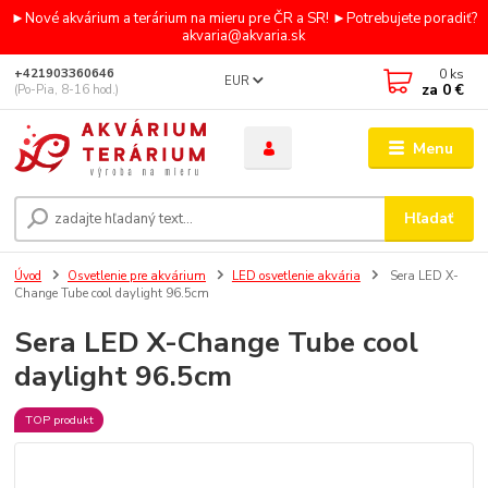
►Nové akvárium a terárium na mieru pre ČR a SR! ►Potrebujete poradiť?
akvaria@akvaria.sk
0
ks
+421903360646
EUR
za
0 €
(Po-Pia, 8-16 hod.)
Menu
Hľadať
Úvod
Osvetlenie pre akvárium
LED osvetlenie akvária
Sera LED X-
Change Tube cool daylight 96.5cm
Sera LED X-Change Tube cool
daylight 96.5cm
TOP produkt