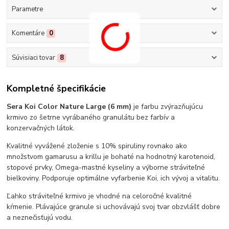
Parametre
Komentáre
0
Súvisiaci tovar
8
Kompletné špecifikácie
Sera Koi Color Nature Large (6 mm)
je farbu zvýrazňujúcu
krmivo zo šetrne vyrábaného granulátu bez farbív a
konzervačných látok.
Kvalitné vyvážené zloženie s 10% spiruliny rovnako ako
množstvom gamarusu a krillu je bohaté na hodnotný karotenoid,
stopové prvky, Omega-mastné kyseliny a výborne stráviteľné
bielkoviny. Podporuje optimálne vyfarbenie Koi, ich vývoj a vitalitu.
Ľahko stráviteľné krmivo je vhodné na celoročné kvalitné
kŕmenie. Plávajúce granule si uchovávajú svoj tvar obzvlášť dobre
a neznečisťujú vodu.