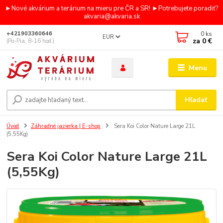
►Nové akvárium a terárium na mieru pre ČR a SR! ►Potrebujete poradiť?
akvaria@akvaria.sk
0
ks
+421903360646
EUR
za
0 €
(Po-Pia, 8-16 hod.)
Menu
Hľadať
Úvod
Záhradné jazierka | E-shop
Sera Koi Color Nature Large 21L
(5,55Kg)
Sera Koi Color Nature Large 21L
(5,55Kg)