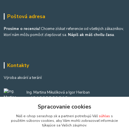
Poštová adresa
Prosíme o recenziu!
Chceme získať referencie od všetkých zákazníkov,
ktorí nám môžu pomôcť zlepšovať sa.
Nápíš ak máš chvíľu času
.
Kontakty
Výroba akvárií a terárií
Ing. Martina Mikulíková a Igor Heriban
+421903360646
(Po-Pia, 8-16 hod.)
Spracovanie cookies
Náš e-shop serashop.sk a partneri potrebujú Váš
súhlas
s
akvaria@akvaria.sk
použitím súborov cookies, aby Vám mohli zobrazovať informácie
týkajúce sa Vašich záujmov.