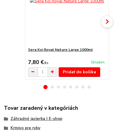
Sera Koi Royal Nature Large 1000ml
Sera Koi Ro
7,80 €
7,90 €
Skladom
/
ks
/
ks
Pridať do košíka
Tovar zaradený v kategóriách
Záhradné jazierka | E-shop
Krmivo pre ryby