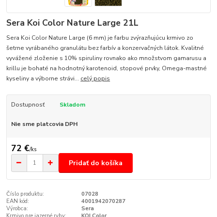
Sera Koi Color Nature Large 21L
Sera Koi Color Nature Large (6 mm) je farbu zvýrazňujúcu krmivo zo
šetrne vyrábaného granulátu bez farbív a konzervačných látok. Kvalitné
vyvážené zloženie s 10% spiruliny rovnako ako množstvom gamarusu a
krillu je bohaté na hodnotný karotenoid, stopové prvky, Omega-mastné
kyseliny a výborne strávi...
celý popis
Dostupnosť
Skladom
Nie sme platcovia DPH
72 €
/
ks
Pridať do košíka
Číslo produktu:
07028
EAN kód:
4001942070287
Výrobca:
Sera
Krmivo pre jazerné ryby:
KOI Color