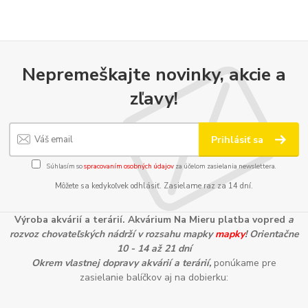
Nepremeškajte novinky, akcie a
zľavy!
Prihlásiť sa
Súhlasím so
spracovaním osobných údajov
za účelom zasielania newslettera.
Môžete sa kedykoľvek odhlásiť. Zasielame raz za 14 dní.
Výroba akvárií a terárií. Akvárium Na Mieru platba vopred
a
rozvoz chovateľských nádrží v rozsahu mapky
mapky
! Orientačne
10 - 14 až 21 dní
Okrem vlastnej dopravy akvárií a terárií,
ponúkame pre
zasielanie balíčkov aj na dobierku: