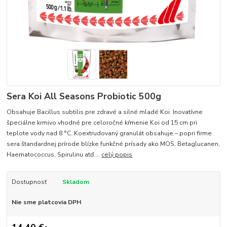
Sera Koi All Seasons Probiotic 500g
Obsahuje Bacillus subtilis pre zdravé a silné mladé Koi Inovatívne
špeciálne krmivo vhodné pre celoročné kŕmenie Koi od 15 cm pri
teplote vody nad 8 °C. Koextrudovaný granulát obsahuje – popri firme
sera štandardnej prírode blízke funkčné prísady ako MOS, Betaglucanen,
Haematococcus, Spirulinu atď....
celý popis
Dostupnosť
Skladom
Nie sme platcovia DPH