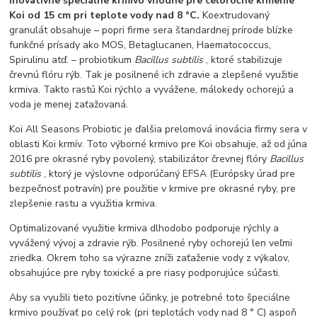
Inovatívne špeciálne krmivo vhodné pre celoročné kŕmenie
Koi od 15 cm pri teplote vody nad 8 °C.
Koextrudovaný
granulát obsahuje – popri firme sera štandardnej prírode blízke
funkčné prísady ako MOS, Betaglucanen, Haematococcus,
Spirulinu atď. – probiotikum
Bacillus subtilis
, ktoré stabilizuje
črevnú flóru rýb. Tak je posilnené ich zdravie a zlepšené využitie
krmiva. Takto rastú Koi rýchlo a vyvážene, málokedy ochorejú a
voda je menej zaťažovaná.
Koi All Seasons Probiotic je ďalšia prelomová inovácia firmy sera v
oblasti Koi krmív. Toto výborné krmivo pre Koi obsahuje, až od júna
2016 pre okrasné ryby povolený, stabilizátor črevnej flóry
Bacillus
subtilis
, ktorý je výslovne odporúčaný EFSA (Európsky úrad pre
bezpečnosť potravín) pre použitie v krmive pre okrasné ryby, pre
zlepšenie rastu a využitia krmiva.
Optimalizované využitie krmiva dlhodobo podporuje rýchly a
vyvážený vývoj a zdravie rýb. Posilnené ryby ochorejú len veľmi
zriedka. Okrem toho sa výrazne zníži zaťaženie vody z výkalov,
obsahujúce pre ryby toxické a pre riasy podporujúce súčasti.
Aby sa využili tieto pozitívne účinky, je potrebné toto špeciálne
krmivo používať po celý rok (pri teplotách vody nad 8 ° C) aspoň