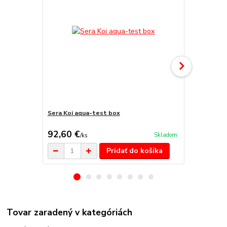
Sera Koi aqua-test box
Sera KOI Pro
1000g
92,60 €
22,10 €
Skladom
/
ks
/
k
Pridať do košíka
Tovar zaradený v kategóriách