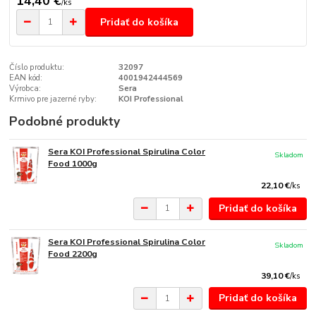
14,40 €
/
ks
Pridať do košíka
Číslo produktu:
32097
EAN kód:
4001942444569
Výrobca:
Sera
Krmivo pre jazerné ryby:
KOI Professional
Podobné produkty
Sera KOI Professional Spirulina Color
Skladom
Food 1000g
22,10 €
/
ks
Pridať do košíka
Sera KOI Professional Spirulina Color
Skladom
Food 2200g
39,10 €
/
ks
Pridať do košíka