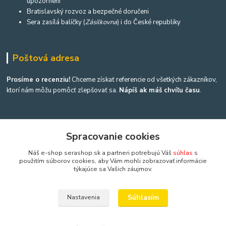
upozornení
Bratislavský rozvoz a bezpečné doručeni
Sera zasílá balíčky (
Zásilkovna
) i do České republiky
Poštová adresa
Prosíme o recenziu!
Chceme získať referencie od všetkých zákazníkov,
ktorí nám môžu pomôcť zlepšovať sa.
Nápíš ak máš chvíľu času
.
Spracovanie cookies
Kontakty
Náš e-shop serashop.sk a partneri potrebujú Váš
súhlas
s
použitím súborov cookies, aby Vám mohli zobrazovať informácie
Výroba akvárií a terárií
týkajúce sa Vašich záujmov.
Ing. Martina Mikulíková a Igor Heriban
Súhlasím
Nastavenia
+421903360646
(Po-Pia, 8-16 hod.)