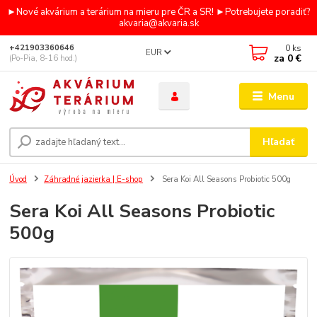
►Nové akvárium a terárium na mieru pre ČR a SR! ►Potrebujete poradiť?
akvaria@akvaria.sk
0
ks
+421903360646
EUR
za
0 €
(Po-Pia, 8-16 hod.)
Menu
Hľadať
Úvod
Záhradné jazierka | E-shop
Sera Koi All Seasons Probiotic 500g
Sera Koi All Seasons Probiotic
500g