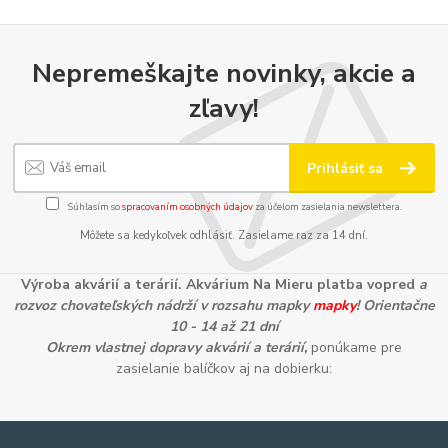
Nepremeškajte novinky, akcie a
zľavy!
Prihlásiť sa
Súhlasím so
spracovaním osobných údajov
za účelom zasielania newslettera.
Môžete sa kedykoľvek odhlásiť. Zasielame raz za 14 dní.
Výroba akvárií a terárií. Akvárium Na Mieru platba vopred
a
rozvoz chovateľských nádrží v rozsahu mapky
mapky
! Orientačne
10 - 14 až 21 dní
Okrem vlastnej dopravy akvárií a terárií,
ponúkame pre
zasielanie balíčkov aj na dobierku: