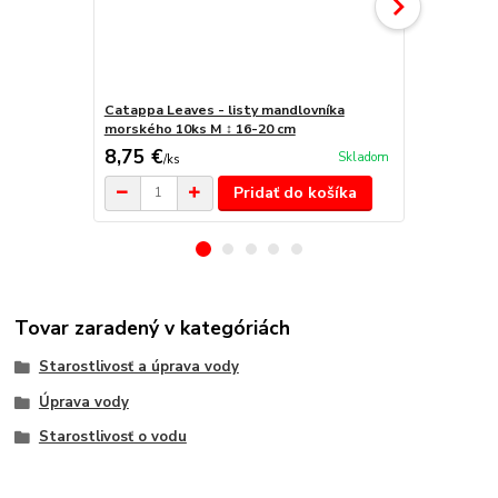
Catappa Leaves - listy mandlovníka
Sera Vipan 
morského 10ks M ↕ 16-20 cm
8,75 €
6,80 €
Skladom
/
ks
/
ks
Pridať do košíka
Tovar zaradený v kategóriách
Starostlivosť a úprava vody
Úprava vody
Starostlivosť o vodu