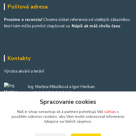
Poštová adresa
Prosíme o recenziu!
Chceme získať referencie od všetkých zákazníkov,
ktorí nám môžu pomôcť zlepšovať sa.
Nápíš ak máš chvíľu času
.
Kontakty
Výroba akvárií a terárií
Ing. Martina Mikulíková a Igor Heriban
+421903360646
(Po-Pia, 8-16 hod.)
Spracovanie cookies
Náš e-shop serashop.sk a partneri potrebujú Váš
súhlas
s
akvaria@akvaria.sk
použitím súborov cookies, aby Vám mohli zobrazovať informácie
týkajúce sa Vašich záujmov.