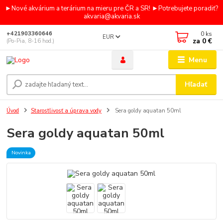
►Nové akvárium a terárium na mieru pre ČR a SR! ►Potrebujete poradiť?
akvaria@akvaria.sk
0
ks
+421903360646
EUR
za
0 €
(Po-Pia, 8-16 hod.)
Menu
Hľadať
Úvod
Starostlivosť a úprava vody
Sera goldy aquatan 50ml
Sera goldy aquatan 50ml
Novinka