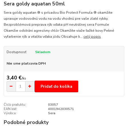
Sera goldy aquatan 50ml
Sera goldy aquatan ® s prísadou Bio Protect Formula ® okamžite
upravuje vodovodnú vodu na vodu vhodnú pre vaše zlaté rybky.
Bezproblémová preprava rýb vďaka pH neutrálnej sera Formule
Okamžie odstráni agresívny chlór Okamžite viaže ťažké kovy Pekné
vyfarbenie rýb a vitalita vďaka jódu Obsahuje k...
celý popis
Dostupnosť
Skladom
Nie sme platcovia DPH
3,40 €
/
ks
Pridať do košíka
Číslo produktu:
03057
EAN kód:
4001942030571
Výrobca:
Sera
Podobné produkty