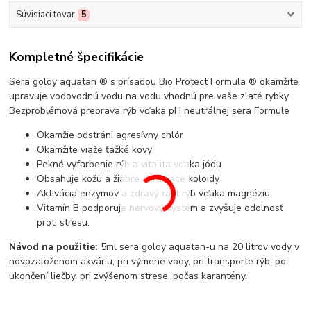
Súvisiaci tovar
5
Kompletné špecifikácie
Sera goldy aquatan ® s prísadou Bio Protect Formula ® okamžite
upravuje vodovodnú vodu na vodu vhodnú pre vaše zlaté rybky.
Bezproblémová preprava rýb vďaka pH neutrálnej sera Formule
Okamžie odstráni agresívny chlór
Okamžite viaže ťažké kovy
Pekné vyfarbenie rýb a vitalita vďaka jódu
Obsahuje kožu a žiabre chrániace koloidy
Aktivácia enzymov a zdravý rast rýb vďaka magnéziu
Vitamín B podporuje nervový systém a zvyšuje odolnosť
proti stresu.
Návod na použitie:
5ml sera goldy aquatan-u na 20 litrov vody v
novozaloženom akváriu, pri výmene vody, pri transporte rýb, po
ukončení liečby, pri zvýšenom strese, počas karantény.