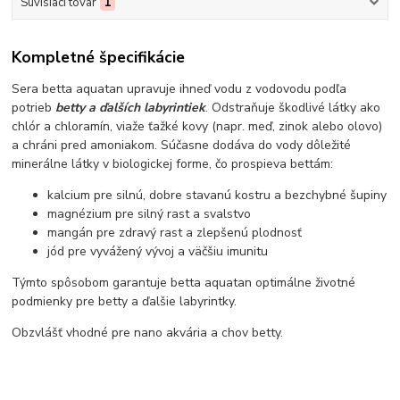
Súvisiaci tovar
1
Kompletné špecifikácie
Sera betta aquatan upravuje ihneď vodu z vodovodu podľa
potrieb
betty a ďalších labyrintiek
. Odstraňuje škodlivé látky ako
chlór a chloramín, viaže ťažké kovy (napr. meď, zinok alebo olovo)
a chráni pred amoniakom. Súčasne dodáva do vody dôležité
minerálne látky v biologickej forme, čo prospieva bettám:
kalcium pre silnú, dobre stavanú kostru a bezchybné šupiny
magnézium pre silný rast a svalstvo
mangán pre zdravý rast a zlepšenú plodnosť
jód pre vyvážený vývoj a väčšiu imunitu
Týmto spôsobom garantuje betta aquatan optimálne životné
podmienky pre betty a ďalšie labyrintky.
Obzvlášť vhodné pre nano akvária a chov betty.