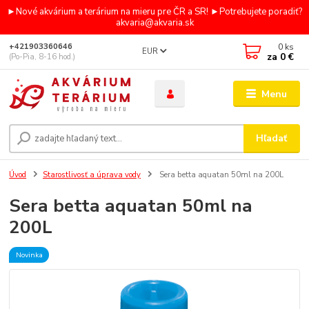
►Nové akvárium a terárium na mieru pre ČR a SR! ►Potrebujete poradiť?
akvaria@akvaria.sk
0
ks
+421903360646
EUR
za
0 €
(Po-Pia, 8-16 hod.)
Menu
Hľadať
Úvod
Starostlivosť a úprava vody
Sera betta aquatan 50ml na 200L
Sera betta aquatan 50ml na
200L
Novinka