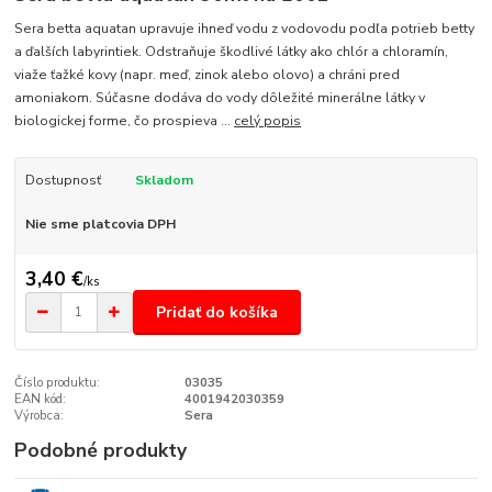
Sera betta aquatan upravuje ihneď vodu z vodovodu podľa potrieb betty
a ďalších labyrintiek. Odstraňuje škodlivé látky ako chlór a chloramín,
viaže ťažké kovy (napr. meď, zinok alebo olovo) a chráni pred
amoniakom. Súčasne dodáva do vody dôležité minerálne látky v
biologickej forme, čo prospieva ...
celý popis
Dostupnosť
Skladom
Nie sme platcovia DPH
3,40 €
/
ks
Pridať do košíka
Číslo produktu:
03035
EAN kód:
4001942030359
Výrobca:
Sera
Podobné produkty