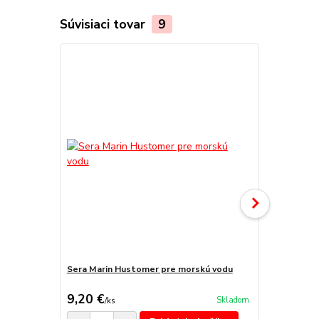
Súvisiaci tovar
9
Sera Marin Hustomer pre morskú vodu
Sera marin
9,20 €
11,10 €
Skladom
/
ks
/
k