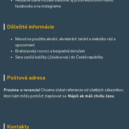
Aktuálne diane môžete sledovať aj prostredníctvom nášho
facebooku a na instagrame:
Dôležité informácie
Návod na použitie akvárií, akvaterárií, terárií a niekoľko rád a
upozornení
Bratislavský rozvoz a bezpečné doručeni
Sera zasílá balíčky (
Zásilkovna
) i do České republiky
Poštová adresa
Prosíme o recenziu!
Chceme získať referencie od všetkých zákazníkov,
ktorí nám môžu pomôcť zlepšovať sa.
Nápíš ak máš chvíľu času
.
Kontakty