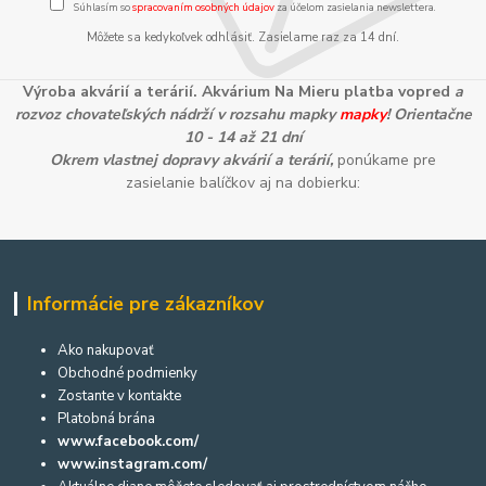
Súhlasím so
spracovaním osobných údajov
za účelom zasielania newslettera.
Môžete sa kedykoľvek odhlásiť. Zasielame raz za 14 dní.
Výroba akvárií a terárií. Akvárium Na Mieru platba vopred
a
rozvoz chovateľských nádrží v rozsahu mapky
mapky
! Orientačne
10 - 14 až 21 dní
Okrem vlastnej dopravy akvárií a terárií,
ponúkame pre
zasielanie balíčkov aj na dobierku:
Informácie pre zákazníkov
Ako nakupovať
Obchodné podmienky
Zostante v kontakte
Platobná brána
www.facebook.com/
www.instagram.com/