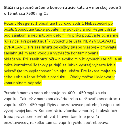
Slúži na presné určenie koncentrácie kalcia v morskej vode 2
x 15 ml cca 7500 mg Ca
Pozor. Reagent
1 obsahuje hydroxid sodný. Nebezpečný po
požití. Spôsobuje ťažké popáleniny pokožky a očí. Regent držte
pod zámkom a neprístupný deťom. Pri práci používajte ochranné
rukavice.
Pri prehltnutí
- vyplachujte ústa, NEVYVOLÁVAJTE
ZVRACANIE!
Pri zasihnutí pokožky
(alebo vlasov) – omývajte
zasiahnuté miesto vodou a vyzvlečte kontaminované
oblečenie.
Pri zasihnutí očí
– niekoľko minút vyplachujte oči a ak
máte kontaktné šošovky (a dajú sa ľahko vybrať) vyberte ich a
pokračujte vo vyplachovaní, volajte lekára. Pre lekára majte so
sebou obala lebo štítok z produktu. Obaly možno likvidovať v
komunálnom odpade.
Prírodná morská voda obsahuje asi 400 – 450 mg/l kalcia -
vápnika. Taktiež v morskom akváriu treba udržiavať koncentráciu
vápnika 400 – 450 mg/l. Ryby a bezstavovce potrebujú vápnik pri
vývoji svojej kostry. Koncentráciu vápnika v morských akváriách
treba pravidelne kontrolovať, hlavne tam, kde je veľa
bezstavovcov, nakoľko tam sa vápnik rýchlo spotrebováva.