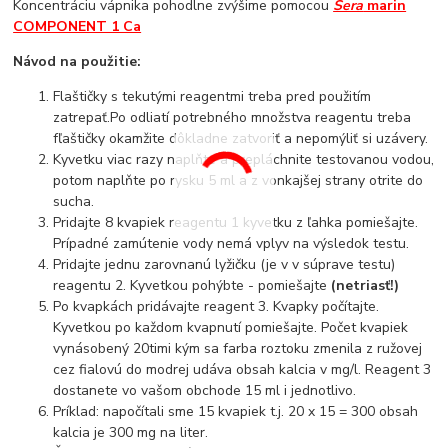
Koncentráciu vápnika pohodlne zvýšime pomocou
Sera
marin
COMPONENT 1 Ca
Návod na použitie:
Flaštičky s tekutými reagentmi treba pred použitím
zatrepať.Po odliatí potrebného množstva reagentu treba
fľaštičky okamžite dôkladne zatvoriť a nepomýliť si uzávery.
Kyvetku viac razy naplňte a prepláchnite testovanou vodou,
potom naplňte po rysku 5 ml a z vonkajšej strany otrite do
sucha.
Pridajte 8 kvapiek reagentu 1 kyvetku z ľahka pomiešajte.
Prípadné zamútenie vody nemá vplyv na výsledok testu.
Pridajte jednu zarovnanú lyžičku (je v v súprave testu)
reagentu 2. Kyvetkou pohýbte - pomiešajte
(netriasť!)
Po kvapkách pridávajte reagent 3. Kvapky počítajte.
Kyvetkou po každom kvapnutí pomiešajte. Počet kvapiek
vynásobený 20timi kým sa farba roztoku zmenila z ružovej
cez fialovú do modrej udáva obsah kalcia v mg/l. Reagent 3
dostanete vo vašom obchode 15 ml i jednotlivo.
Príklad: napočítali sme 15 kvapiek t.j. 20 x 15 = 300 obsah
kalcia je 300 mg na liter.