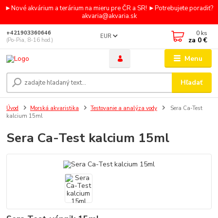
►Nové akvárium a terárium na mieru pre ČR a SR! ►Potrebujete poradiť?
akvaria@akvaria.sk
0
ks
+421903360646
EUR
za
0 €
(Po-Pia, 8-16 hod.)
Menu
Hľadať
Úvod
Morská akvaristika
Testovanie a analýza vody
Sera Ca-Test
kalcium 15ml
Sera Ca-Test kalcium 15ml