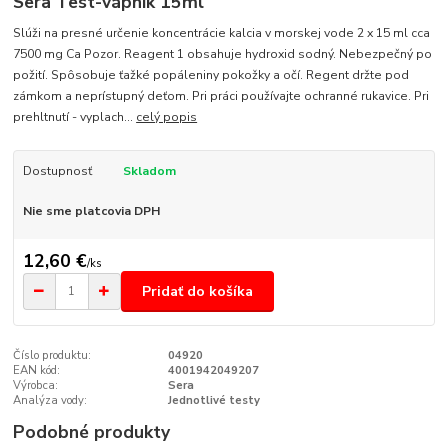
Sera Test-vápnik 15ml
Slúži na presné určenie koncentrácie kalcia v morskej vode 2 x 15 ml cca
7500 mg Ca Pozor. Reagent 1 obsahuje hydroxid sodný. Nebezpečný po
požití. Spôsobuje ťažké popáleniny pokožky a očí. Regent držte pod
zámkom a neprístupný deťom. Pri práci používajte ochranné rukavice. Pri
prehltnutí - vyplach...
celý popis
Dostupnosť
Skladom
Nie sme platcovia DPH
12,60 €
/
ks
Pridať do košíka
Číslo produktu:
04920
EAN kód:
4001942049207
Výrobca:
Sera
Analýza vody:
Jednotlivé testy
Podobné produkty