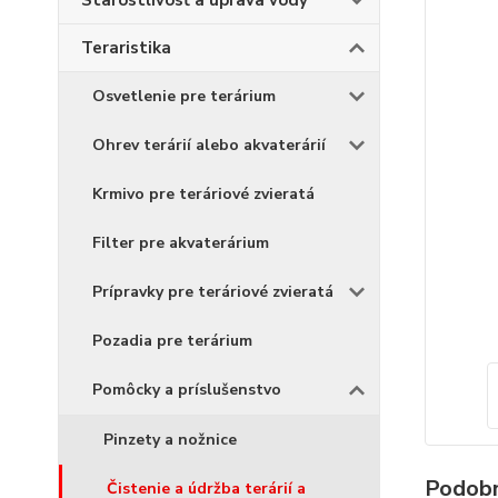
Starostlivosť a úprava vody
Teraristika
Osvetlenie pre terárium
Ohrev terárií alebo akvaterárií
Krmivo pre teráriové zvieratá
Filter pre akvaterárium
Prípravky pre teráriové zvieratá
Pozadia pre terárium
Pomôcky a príslušenstvo
Pinzety a nožnice
Podobn
Čistenie a údržba terárií a