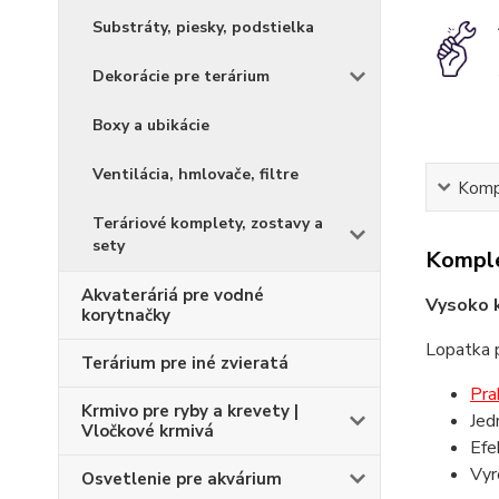
Substráty, piesky, podstielka
Dekorácie pre terárium
Boxy a ubikácie
Ventilácia, hmlovače, filtre
Kompl
Teráriové komplety, zostavy a
sety
Komple
Akvateráriá pre vodné
Vysoko k
korytnačky
Lopatka 
Terárium pre iné zvieratá
Pra
Krmivo pre ryby a krevety |
Jed
Vločkové krmivá
Efe
Vyr
Osvetlenie pre akvárium