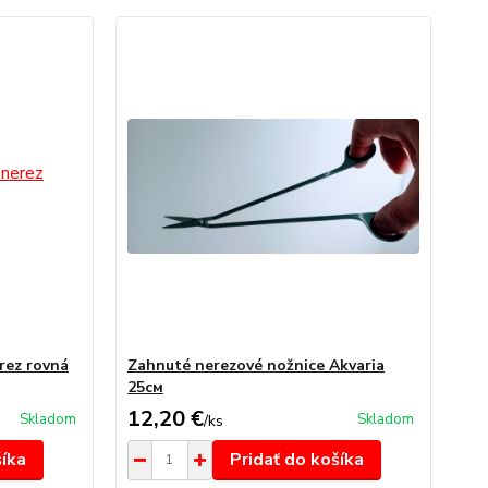
erez rovná
Zahnuté nerezové nožnice Akvaria
25см
12,20 €
Skladom
Skladom
/
ks
šíka
Pridať do košíka