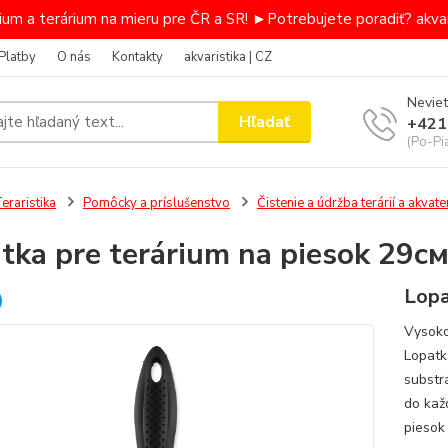
um a terárium na mieru pre ČR a SR! ►Potrebujete poradiť? akvar
Platby
O nás
Kontakty
akvaristika | CZ
Neviet
Hľadať
+421
(Po-Pi
eraristika
Pomôcky a príslušenstvo
Čistenie a údržba terárií a akvater
tka pre terárium na piesok 29с
Lopa
Vysoko
Lopatk
substr
do kaž
piesok 