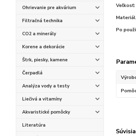
Veľkosť:
Ohrievanie pre akvárium
Materiál
Filtračná technika
Po použi
CO2 a minerály
Korene a dekorácie
Štrk, piesky, kamene
Param
Čerpadlá
Výrob
Analýza vody a testy
Pomôc
Liečivá a vitamíny
Akvaristické pomôcky
Literatúra
Súvisia