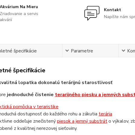
Akvárium Na Mieru
Kontakt
Zriaďovanie a servis
Napíšte nám sp
akvárií
etné špecifikácie
Parametre
Ko
tné špecifikácie
valitná lopatka dokonalú terárijnú starostlivosť
pre
jednoduché čistenie
terarijného piesku a jemných subs
ktická pomôcka v teraristike
noduchá dostupnosť do každého rohu a zákutia
terária
ktívne oddeľuje znečistený
piesok a jemný substrát
o výkalov, zb
obené z kvalitnej nerezovej sieťoviny.