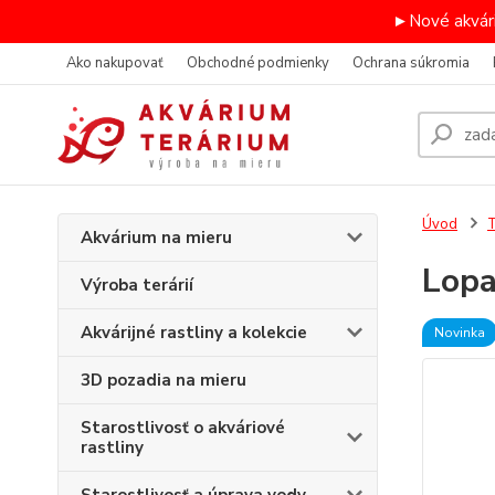
►Nové akvári
Ako nakupovať
Obchodné podmienky
Ochrana súkromia
Úvod
T
Akvárium na mieru
Lopa
Výroba terárií
Akvárijné rastliny a kolekcie
Novinka
3D pozadia na mieru
Starostlivosť o akváriové
rastliny