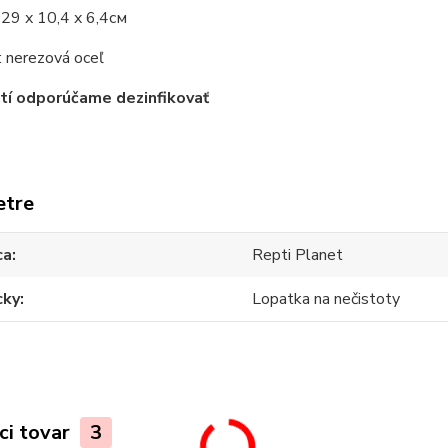
29 x 10,4 x 6,4см
: nerezová oceľ
tí odporúčame dezinfikovať
etre
ca
Repti Planet
ky
Lopatka na nečistoty
ci tovar
3