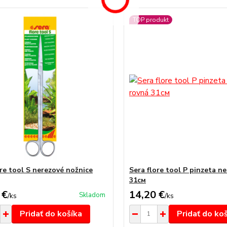
TOP produkt
ore tool S nerezové nožnice
Sera flore tool P pinzeta n
31см
 €
14,20 €
Skladom
/
ks
/
ks
Pridať do košíka
Pridať do ko