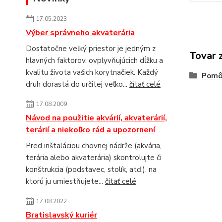
17.05.2023
Výber správneho akvaterária
Dostatočne veľký priestor je jedným z
Tovar 
hlavných faktorov, ovplyvňujúcich dĺžku a
kvalitu života vašich korytnačiek. Každý
Pomôc
druh dorastá do určitej veľko...
čítať celé
17.08.2009
Návod na použitie akvárií, akvaterárií,
terárií a niekoľko rád a upozornení
Pred inštaláciou chovnej nádrže (akvária,
terária alebo akvaterária) skontrolujte či
konštrukcia (podstavec, stolík, atď.), na
ktorú ju umiestňujete...
čítať celé
17.08.2022
Bratislavský kuriér