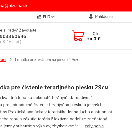
ia@akvaria.sk
Prihlásenie
EUR
e si rady? Zavolajte.
0
ks
903360646
za
0 €
a, 8-16 hod.)
árií
Lopatka pre terárium na piesok 29см
м
tka pre čistenie terarijného piesku 29см
 kvalitná lopatka dokonalú terárijnú starostlivosť
a pre jednoduché čistenie terarijného piesku a jemných
átov Praktická pomôcka v teraristike Jednoduchá dostupnosť
dého rohu a zákutia terária Efektívne oddeľuje znečistený
a jemný substrát o výkalov, zbytkov krmív... ...
celý popis