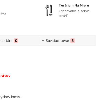
Terárium Na Mieru
Zriaďovanie a servis
rávu
terárií
mentáre
0
Súvisiaci tovar
3
trátov
ytkov krmív...