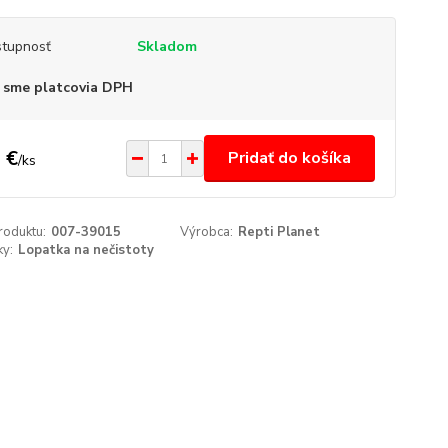
tupnosť
Skladom
 sme platcovia DPH
 €
Pridať do košíka
/
ks
roduktu:
007-39015
Výrobca:
Repti Planet
y:
Lopatka na nečistoty