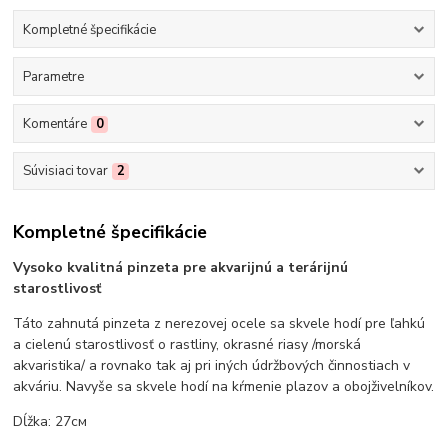
Kompletné špecifikácie
Parametre
Komentáre
0
Súvisiaci tovar
2
Kompletné špecifikácie
Vysoko kvalitná pinzeta pre akvarijnú a terárijnú
starostlivosť
Táto zahnutá pinzeta z nerezovej ocele sa skvele hodí pre ľahkú
a cielenú starostlivosť o rastliny, okrasné riasy /morská
akvaristika/ a rovnako tak aj pri iných údržbových činnostiach v
akváriu. Navyše sa skvele hodí na kŕmenie plazov a obojživelníkov.
Dĺžka: 27см