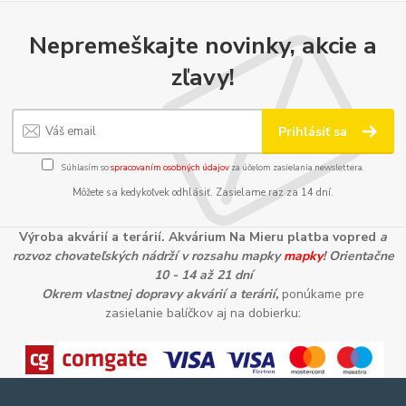
Nepremeškajte novinky, akcie a
zľavy!
Prihlásiť sa
Súhlasím so
spracovaním osobných údajov
za účelom zasielania newslettera.
Môžete sa kedykoľvek odhlásiť. Zasielame raz za 14 dní.
Výroba akvárií a terárií. Akvárium Na Mieru platba vopred
a
rozvoz chovateľských nádrží v rozsahu mapky
mapky
! Orientačne
10 - 14 až 21 dní
Okrem vlastnej dopravy akvárií a terárií,
ponúkame pre
zasielanie balíčkov aj na dobierku: