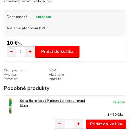
kŕmenie plazov ...
celý popis
Dostupnosť
Skladom
Nie sme platcovia DPH
10 €
/
ks
Pridať do košíka
Číslo produktu:
5251
Výrobca:
Akvárium
Pomôcky:
Pinzeta
Podobné produkty
Sera flore tool P pinzeta nerez rovná
Skladom
31см
14,20 €
/
ks
Pridať do košíka