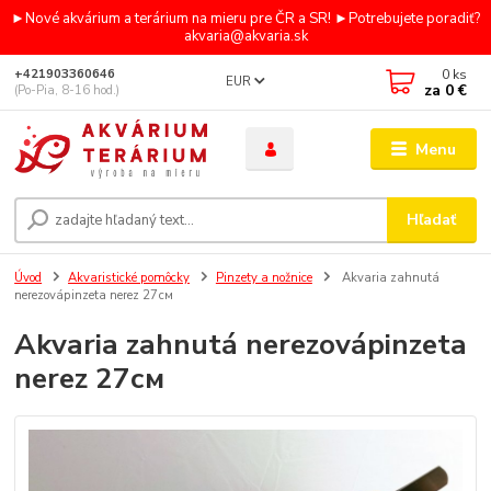
►Nové akvárium a terárium na mieru pre ČR a SR! ►Potrebujete poradiť?
akvaria@akvaria.sk
0
ks
+421903360646
EUR
za
0 €
(Po-Pia, 8-16 hod.)
Menu
Hľadať
Úvod
Akvaristické pomôcky
Pinzety a nožnice
Akvaria zahnutá
nerezovápinzeta nerez 27см
Akvaria zahnutá nerezovápinzeta
nerez 27см