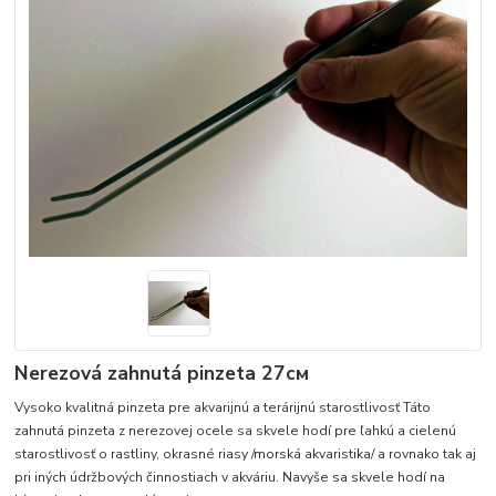
Nerezová zahnutá pinzeta 27см
Vysoko kvalitná pinzeta pre akvarijnú a terárijnú starostlivosť Táto
zahnutá pinzeta z nerezovej ocele sa skvele hodí pre ľahkú a cielenú
starostlivosť o rastliny, okrasné riasy /morská akvaristika/ a rovnako tak aj
pri iných údržbových činnostiach v akváriu. Navyše sa skvele hodí na