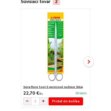
Súvisiaci tovar
2
TOP produkt
Sera flore tool S nerezové nožnice 30см
Sera flore t
22,70 €
14,20 €
Skladom
/
ks
/
k
Pridať do košíka