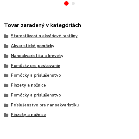
Tovar zaradený v kategóriách
Starostlivosť o akváriové rastliny
Akvaristické pomôcky
Nanoakvaristika a krevety
Pomôcky pre pestovanie
Pomôcky a príslušenstvo
Pinzety a nožnice
Pomôcky a príslušenstvo
Príslušenstvo pre nanoakvaristiku
Pinzety a nožnice