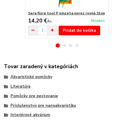
Sera flore tool P pinzeta nerez rovná 31см
Sera flore t
14,20 €
22,70 €
Skladom
/
ks
/
k
Pridať do košíka
Tovar zaradený v kategóriách
Akvaristické pomôcky
Literatúra
Pomôcky pre pestovanie
Príslušenstvo pre nanoakvaristiku
Interiérové akvárium