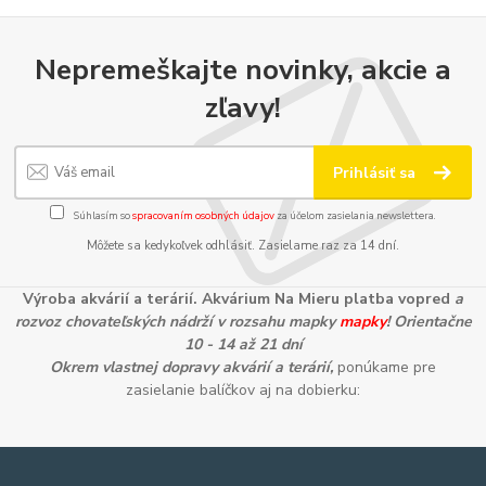
Nepremeškajte novinky, akcie a
zľavy!
Prihlásiť sa
Súhlasím so
spracovaním osobných údajov
za účelom zasielania newslettera.
Môžete sa kedykoľvek odhlásiť. Zasielame raz za 14 dní.
Výroba akvárií a terárií. Akvárium Na Mieru platba vopred
a
rozvoz chovateľských nádrží v rozsahu mapky
mapky
! Orientačne
10 - 14 až 21 dní
Okrem vlastnej dopravy akvárií a terárií,
ponúkame pre
zasielanie balíčkov aj na dobierku: