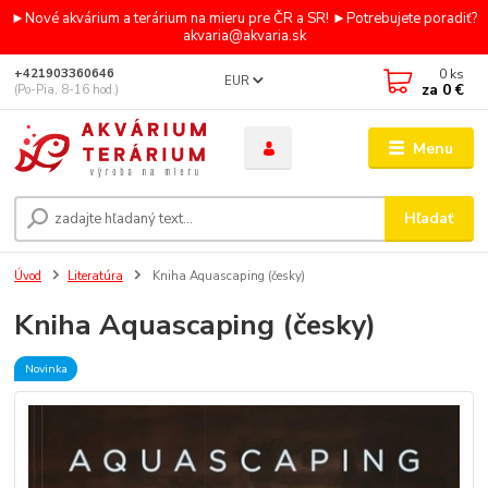
►Nové akvárium a terárium na mieru pre ČR a SR! ►Potrebujete poradiť?
akvaria@akvaria.sk
0
ks
+421903360646
EUR
za
0 €
(Po-Pia, 8-16 hod.)
Menu
Hľadať
Úvod
Literatúra
Kniha Aquascaping (česky)
Kniha Aquascaping (česky)
Novinka