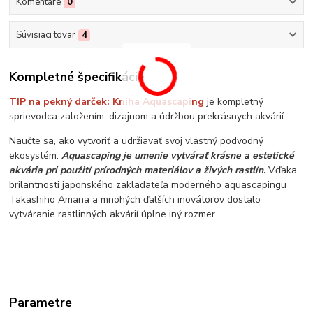
Komentáre
0
Súvisiaci tovar
4
Kompletné špecifikácie
TIP na pekný darček: Kniha Aquascaping
je kompletný
sprievodca založením, dizajnom a údržbou prekrásnych akvárií.
Naučte sa, ako vytvoriť a udržiavať svoj vlastný podvodný
ekosystém.
Aquascaping je umenie vytvárať krásne a estetické
akvária pri použití prírodných materiálov a živých rastlín.
Vďaka
brilantnosti japonského zakladateľa moderného aquascapingu
Takashiho Amana a mnohých ďalších inovátorov dostalo
vytváranie rastlinných akvárií úplne iný rozmer.
Parametre