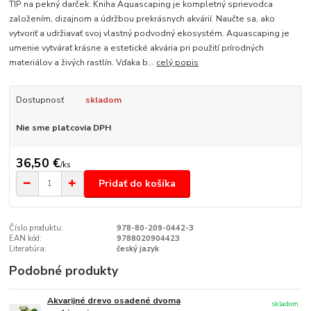
TIP na pekný darček: Kniha Aquascaping je kompletný sprievodca
založením, dizajnom a údržbou prekrásnych akvárií. Naučte sa, ako
vytvoriť a udržiavať svoj vlastný podvodný ekosystém. Aquascaping je
umenie vytvárať krásne a estetické akvária pri použití prírodných
materiálov a živých rastlín. Vďaka b...
celý popis
Dostupnosť
skladom
Nie sme platcovia DPH
36,50 €
/
ks
Pridať do košíka
Číslo produktu:
978-80-209-0442-3
EAN kód:
9788020904423
Literatúra:
český jazyk
Podobné produkty
Akvarijné drevo osadené dvoma
skladom