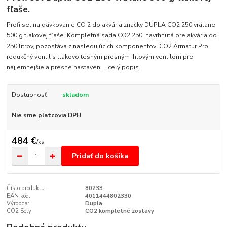
fľaše.
Profi set na dávkovanie CO 2 do akvária značky DUPLA CO2 250 vrátane
500 g tlakovej fľaše. Kompletná sada CO2 250, navrhnutá pre akvária do
250 litrov, pozostáva z nasledujúcich komponentov: CO2 Armatur Pro
redukčný ventil s tlakovo tesným presným ihlovým ventilom pre
najjemnejšie a presné nastaveni...
celý popis
Dostupnosť
skladom
Nie sme platcovia DPH
484 €
/
ks
Pridať do košíka
Číslo produktu:
80233
EAN kód:
4011444802330
Výrobca:
Dupla
CO2 Sety:
CO2 kompletné zostavy