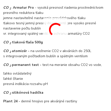
CO
Armatur Pro
- vysoká presnosť riadenia prostredníctvom
2
presného reduktora tlaku
jemne nastaviteľné nastavenie prevádzkového tlaku
tlakovo tesný jemný presný ihlový ventil pre vysoko presné
nastavenie počtu bublín
vr. integrovaný spätný ventil na ochranu armatúry CO2
CO
tlaková fľaša 500g
2
CO
atomizér -
na uvoľnenie CO2 v akváriách do 250L
2
s integrovaným počítadlom bublín a spätným ventilom
CO
permanent test -
test na meranie obsahu CO2 vo vode,
2
ľahko ovládateľný
ľahké čítanie
presná indikácia rozsahu pH
CO
silikónová hadička
2
Plant 24 -
denné hnojivo pre akvárijné rastliny