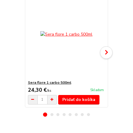
Sera flore 1 carbo 500ml
Sera flore 2
24,30 €
23,50 €
Skladom
/
ks
/
k
Pridať do košíka