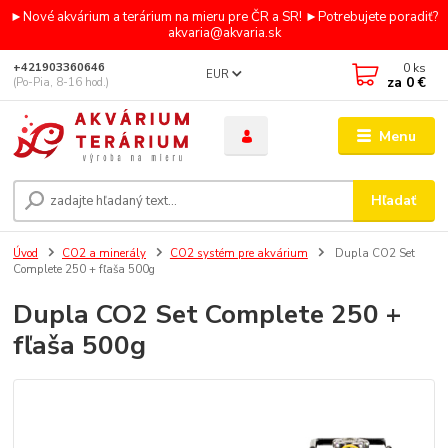
►Nové akvárium a terárium na mieru pre ČR a SR! ►Potrebujete poradiť?
akvaria@akvaria.sk
0
ks
+421903360646
EUR
za
0 €
(Po-Pia, 8-16 hod.)
Menu
Hľadať
Úvod
CO2 a minerály
CO2 systém pre akvárium
Dupla CO2 Set
Complete 250 + fľaša 500g
Dupla CO2 Set Complete 250 +
fľaša 500g