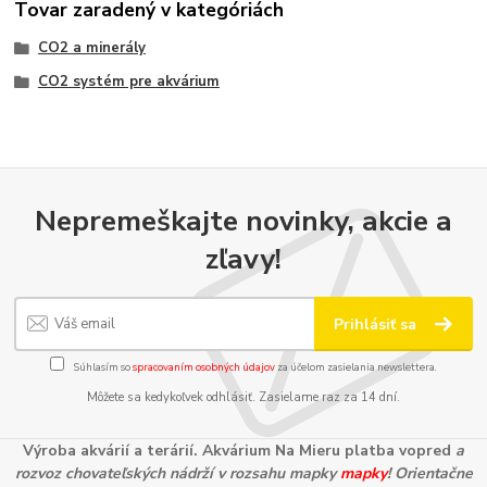
Tovar zaradený v kategóriách
CO2 a minerály
CO2 systém pre akvárium
Nepremeškajte novinky, akcie a
zľavy!
Prihlásiť sa
Súhlasím so
spracovaním osobných údajov
za účelom zasielania newslettera.
Môžete sa kedykoľvek odhlásiť. Zasielame raz za 14 dní.
Výroba akvárií a terárií. Akvárium Na Mieru platba vopred
a
rozvoz chovateľských nádrží v rozsahu mapky
mapky
! Orientačne