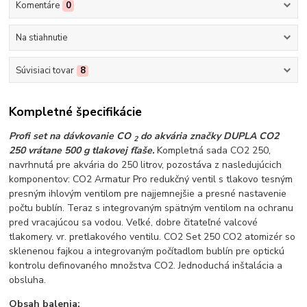
Komentáre
0
Na stiahnutie
Súvisiaci tovar
8
Kompletné špecifikácie
Profi set na dávkovanie CO
do akvária značky DUPLA CO2
2
250 vrátane 500 g tlakovej fľaše.
Kompletná sada CO2 250,
navrhnutá pre akvária do 250 litrov, pozostáva z nasledujúcich
komponentov: CO2 Armatur Pro redukčný ventil s tlakovo tesným
presným ihlovým ventilom pre najjemnejšie a presné nastavenie
počtu bublín. Teraz s integrovaným spätným ventilom na ochranu
pred vracajúcou sa vodou. Veľké, dobre čitateľné valcové
tlakomery. vr. pretlakového ventilu. CO2 Set 250 CO2 atomizér so
sklenenou fajkou a integrovaným počítadlom bublín pre optickú
kontrolu definovaného množstva CO2. Jednoduchá inštalácia a
obsluha.
Obsah balenia: