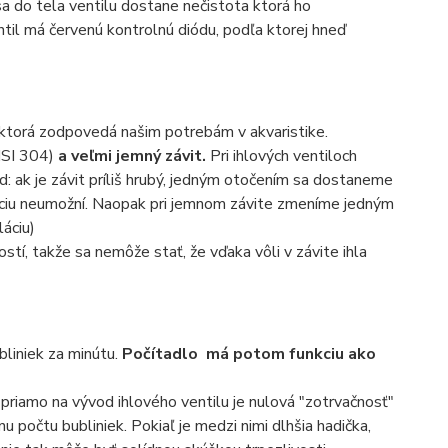
a do tela ventilu dostane nečistota ktorá ho
til má červenú kontrolnú diódu, podľa ktorej hneď
, ktorá zodpovedá našim potrebám v akvaristike.
SI 304)
a veľmi jemný závit.
Pri ihlových ventiloch
d: ak je závit príliš hrubý, jedným otočením sa dostaneme
uláciu neumožní. Naopak pri jemnom závite zmeníme jedným
áciu)
tí, takže sa nemôže stať, že vďaka vôli v závite ihla
liniek za minútu.
Počítadlo
má potom funkciu ako
riamo na vývod ihlového ventilu je nulová "zotrvačnosť"
u počtu bubliniek. Pokiaľ je medzi nimi dlhšia hadička,