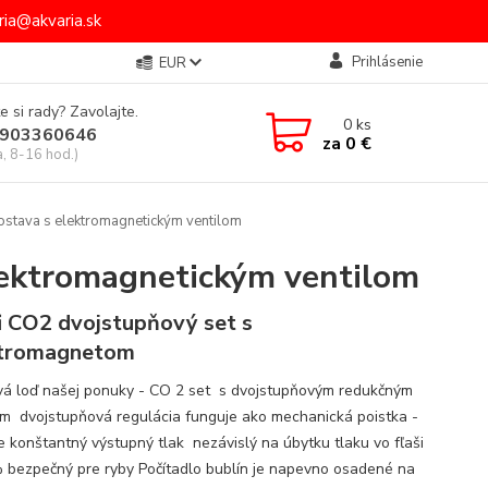
ia@akvaria.sk
Prihlásenie
EUR
e si rady? Zavolajte.
0
ks
903360646
za
0 €
a, 8-16 hod.)
ostava s elektromagnetickým ventilom
lektromagnetickým ventilom
i CO2 dvojstupňový set s
ktromagnetom
vá loď našej ponuky - CO 2 set s dvojstupňovým redukčným
om dvojstupňová regulácia funguje ako mechanická poistka -
je konštantný výstupný tlak nezávislý na úbytku tlaku vo fľaši
 bezpečný pre ryby Počítadlo bublín je napevno osadené na