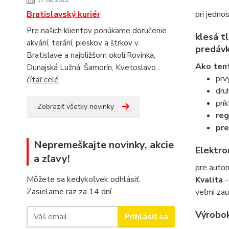
17.08.2022
pri jedno
Bratislavský kuriér
Pre našich klientov ponúkame doručenie
klesá t
akvárií, terárií, pieskov a štrkov v
predáv
Bratislave a najbližšom okolí:Rovinka,
Ako tent
Dunajská Lužná, Šamorín, Kvetoslavo...
prv
čítať celé
dru
prí
Zobraziť všetky novinky
reg
pre
Nepremeškajte novinky, akcie
Elektr
a zľavy!
pre autom
Môžete sa kedykoľvek odhlásiť.
Kvalita
-
Zasielame raz za 14 dní.
veľmi zau
Výrobo
Prihlásiť sa