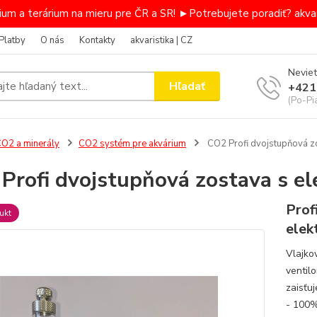
um a terárium na mieru pre ČR a SR! ►Potrebujete poradiť? akvar
Platby
O nás
Kontakty
akvaristika | CZ
Neviet
Hľadať
+421
(Po-Pi
O2 a minerály
CO2 systém pre akvárium
CO2 Profi dvojstupňová z
Profi dvojstupňová zostava s e
Prof
ukt
ele
Vlajko
ventil
zaisťu
- 100%