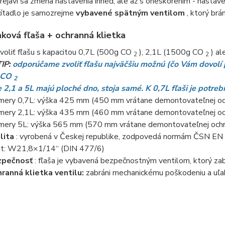
rejaví sa zmena nastavenia ihneď, ale až s oneskorením - nastave
ítadlo je samozrejme
vybavené spätným ventilom
, ktorý brán
ková fľaša + ochranná klietka
voliť fľašu s kapacitou 0,7L (500g CO
), 2,1L (1500g CO
) al
2
2
TIP:
odporúčame zvoliť fľašu najväčšiu možnú (čo Vám dovolí
e CO
2
e 2,1 a 5L majú ploché dno, stoja samé. K 0,7L fľaši je potre
mery 0,7L: výška 425 mm (450 mm vrátane demontovateľnej och
mery 2,1L: ​​výška 435 mm (460 mm vrátane demontovateľnej oc
mery 5L: výška 565 mm (570 mm vrátane demontovateľnej ochra
lita
: vyrobená v Českej republike, zodpovedá normám ČSN E
it: W21,8×1/14“ (DIN 477/6)
zpečnosť
: fľaša je vybavená bezpečnostným ventilom, ktorý zabrán
ranná klietka ventilu:
zabráni mechanickému poškodeniu a uľahč