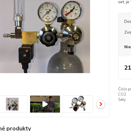
set, j
Dos
Zvo
Nie
21
Číslo p
CO2
Sety:
é produkty