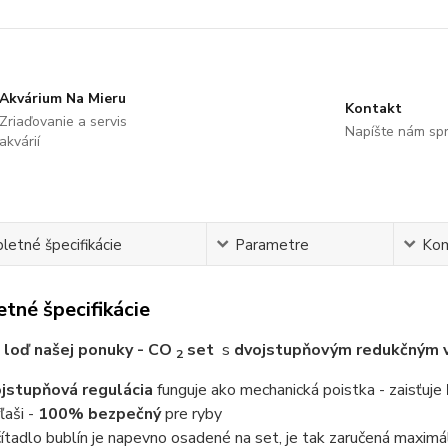
Akvárium Na Mieru
Kontakt
Zriaďovanie a servis
Napíšte nám sp
akvárií
etné špecifikácie
Parametre
Ko
tné špecifikácie
 loď našej ponuky - CO
set
s
dvojstupňovým redukčným 
2
jstupňová regulácia
funguje ako mechanická poistka - zaisťuje
ľaši -
100% bezpečný
pre ryby
ítadlo bublín je napevno osadené na set, je tak zaručená maximál