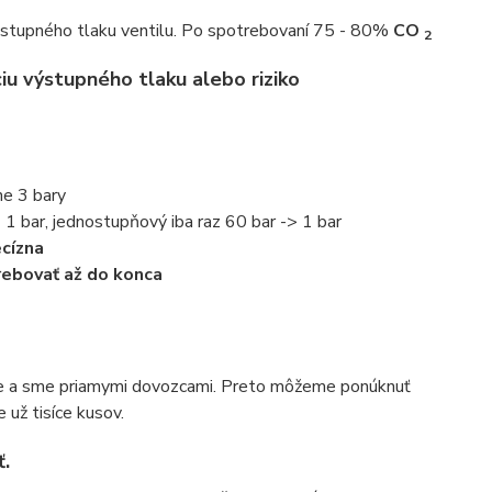
výstupného tlaku ventilu. Po spotrebovaní 75 - 80%
CO
2
ciu výstupného tlaku alebo riziko
ne 3 bary
> 1 bar, jednostupňový iba raz 60 bar -> 1 bar
ecízna
trebovať až do konca
íne a sme priamymi dovozcami. Preto môžeme ponúknuť
 už tisíce kusov.
.