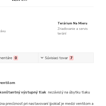
Terárium Na Mieru
Zriaďovanie a servis
rávu
terárií
mentáre
0
Súvisiaci tovar
7
ventilom
konštantný výstupný tlak
nezávislý na úbytku tlaku
na precíznosť pri nastavovaní (pokiaľ je medzi ventilom a