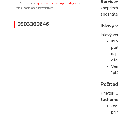
Servisov
Súhlasím so
spracovaním osobných údajov
za
znepriech
účelom zasielania newslettera.
spoznáte 
0903360646
Ihlový 
Ihlový ve
Ihl
pla
nap
oto
Ven
"pl
Počítad
Prietok
tachome
Jed
pri