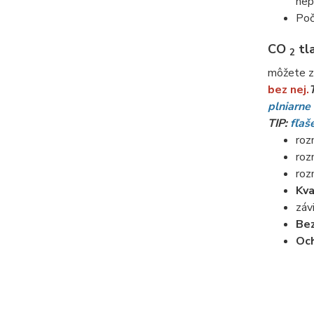
nep
Poč
CO
tla
2
môžete z
bez nej.
plniarn
TIP:
fľaš
roz
roz
roz
Kva
záv
Be
Och