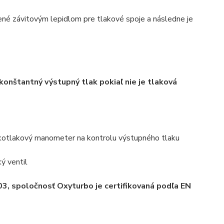
ené závitovým lepidlom pre tlakové spoje a následne je
konštantný výstupný tlak pokiaľ nie je tlaková
ízkotlakový manometer na kontrolu výstupného tlaku
ý ventil
03, spoločnosť Oxyturbo je certifikovaná podľa EN