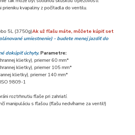
nie tak môže byť solídnou skúškou trpezlivosti.
i prieniku kvapaliny z počítadla do ventilu.
ebo 5L (3750g)
Ak už fľašu máte, môžete kúpiť set
 plánované umiestnenie) - budete
menej jazdiť do
bné dokúpiť úchyty.
Parametre:
rannej klietky), priemer 60 mm*
hrannej klietky), priemer 105 mm*
nnej klietky), priemer 140 mm*
N ISO 9809-1
i roztrhnutiu fľaše pri zahriatí.
í manipuláciu s fľašou (fľašu nedvíhame za ventil!)