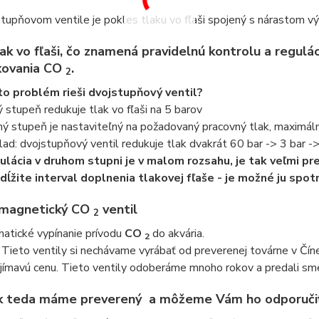
stupňovom ventile je pokles tlaku vo fľaši spojený s nárastom 
lak vo fľaši, čo znamená pravidelnú kontrolu a regulá
kovania
CO
.
2
o problém rieši dvojstupňový ventil?
ý stupeň redukuje tlak vo fľaši na 5 barov
hý stupeň je nastaviteľný na požadovaný pracovný tlak, maximál
klad: dvojstupňový ventil redukuje tlak dvakrát 60 bar -> 3 bar -
ulácia v druhom stupni je v malom rozsahu, je tak veľmi pr
dĺžite interval doplnenia tlakovej fľaše - je možné ju spo
omagnetický
CO
ventil
2
atické vypínanie prívodu
CO
do akvária.
2
 Tieto ventily si nechávame vyrábať od preverenej továrne v Č
jímavú cenu. Tieto ventily odoberáme mnoho rokov a predali sme
k teda máme preverený
a môžeme Vám ho odporučiť