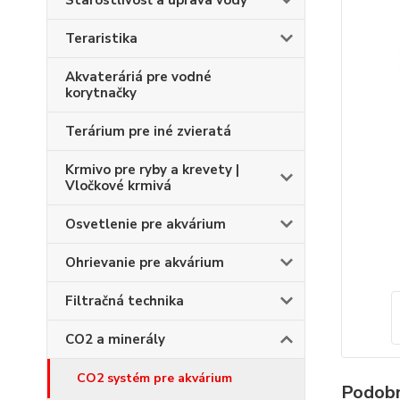
Starostlivosť a úprava vody
Teraristika
Akvateráriá pre vodné
korytnačky
Terárium pre iné zvieratá
Krmivo pre ryby a krevety |
Vločkové krmivá
Osvetlenie pre akvárium
Ohrievanie pre akvárium
Filtračná technika
CO2 a minerály
CO2 systém pre akvárium
Podobn