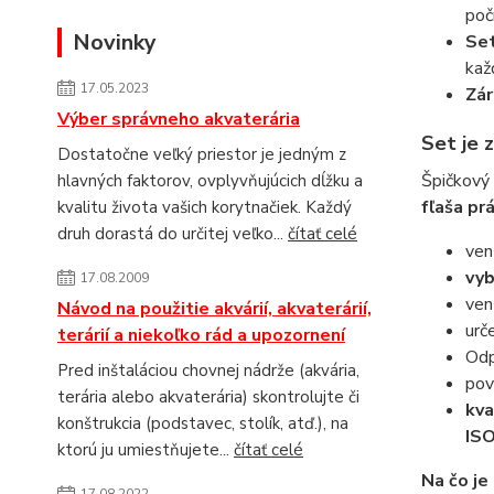
poč
Novinky
Set
kaž
17.05.2023
Zár
Výber správneho akvaterária
Set je 
Dostatočne veľký priestor je jedným z
Špičkový
hlavných faktorov, ovplyvňujúcich dĺžku a
fľaša pr
kvalitu života vašich korytnačiek. Každý
druh dorastá do určitej veľko...
čítať celé
ven
vyb
17.08.2009
ven
Návod na použitie akvárií, akvaterárií,
urč
terárií a niekoľko rád a upozornení
Odp
Pred inštaláciou chovnej nádrže (akvária,
pov
terária alebo akvaterária) skontrolujte či
kva
konštrukcia (podstavec, stolík, atď.), na
IS
ktorú ju umiestňujete...
čítať celé
Na čo je