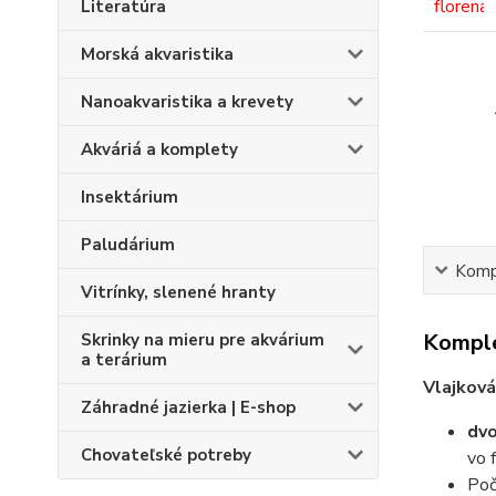
Literatúra
Morská akvaristika
Nanoakvaristika a krevety
Akváriá a komplety
Insektárium
Paludárium
Kompl
Vitrínky, slenené hranty
Komple
Skrinky na mieru pre akvárium
a terárium
Vlajková
Záhradné jazierka | E-shop
dvo
Chovateľské potreby
vo f
Poč