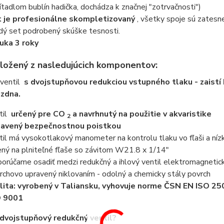
ítadlom bublín hadička, dochádza k značnej "zotrvačnosti")
 je profesionálne skompletizovaný
, všetky spoje sú zatesn
dý set podrobený skúške tesnosti.
uka 3 roky
zložený z nasledujúcich komponentov:
 ventil
s dvojstupňovou redukciou vstupného tlaku - zaistí 
ázdna.
til
určený pre CO
a navrhnutý na použitie v akvaristike
2
avený bezpečnostnou poistkou
til má vysokotlakový manometer na kontrolu tlaku vo fľaši a n
ený na plniteľné fľaše so závitom W21.8 x 1/14"
orúčame osadiť medzi redukčný a ihlový ventil elektromagnetick
rchovo upravený niklovaním - odolný a chemicky stály povrch
lita: vyrobený v Taliansku, vyhovuje norme ČSN EN ISO 25
O 9001
 dvojstupňový redukčný ventil?