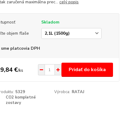
e tak zaručená maximálna prec...
celý popis
tupnosť
Skladom
ľte objem fľaše
 sme platcovia DPH
9,84 €
Pridať do košíka
/
ks
roduktu:
5329
Výrobca:
RATAJ
CO2 kompletné
zostavy