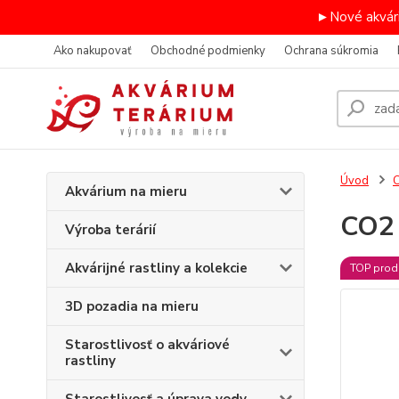
►Nové akvári
Ako nakupovať
Obchodné podmienky
Ochrana súkromia
Úvod
C
Akvárium na mieru
CO2 
Výroba terárií
Akvárijné rastliny a kolekcie
TOP prod
3D pozadia na mieru
Starostlivosť o akváriové
rastliny