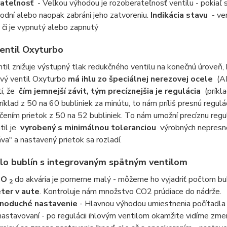
ateľnosť
- Veľkou výhodou je rozoberateľnosť ventilu - pokiaľ s
odní alebo naopak zabráni jeho zatvoreniu.
Indikácia stavu
- ven
či je vypnutý alebo zapnutý
ventil Oxyturbo
ntil znižuje výstupný tlak redukčného ventilu na konečnú úroveň
ový ventil Oxyturbo
má ihlu zo špeciálnej nerezovej ocele
(AI
tí, že
čím jemnejší závit, tým precíznejšia je regulácia
(príkla
ríklad z 50 na 60 bubliniek za minútu, to nám príliš presnú reg
čením prietok z 50 na 52 bubliniek. To nám umožní precíznu regul
til je
vyrobený s minimálnou toleranciou
výrobných nepresnos
áva" a nastavený prietok sa rozladí.
lo bublín s integrovaným spätným ventilom
CO
do akvária je pomerne malý - môžeme ho vyjadriť počtom bub
2
ter v aute
. Kontroluje nám množstvo CO2 prúdiace do nádrže.
noduché nastavenie
- Hlavnou výhodou umiestnenia počítadla p
 nastavovaní - po regulácii ihlovým ventilom okamžite vidíme zmen