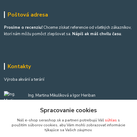
Poštová adresa
Prosíme o recenziu!
Chceme získať referencie od všetkých zákazníkov,
ktorí nám môžu pomôcť zlepšovať sa.
Nápíš ak máš chvíľu času
.
Kontakty
Výroba akvárií a terárií
Ing. Martina Mikulíková a Igor Heriban
+421903360646
(Po-Pia, 8-16 hod.)
Spracovanie cookies
Náš e-shop serashop.sk a partneri potrebujú Váš
súhlas
s
akvaria@akvaria.sk
použitím súborov cookies, aby Vám mohli zobrazovať informácie
týkajúce sa Vašich záujmov.