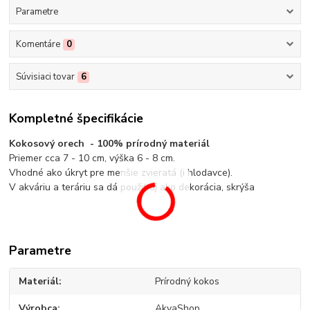
Parametre
Komentáre
0
Súvisiaci tovar
6
Kompletné špecifikácie
Kokosový orech - 100% prírodný materiál
Priemer cca 7 - 10 cm, výška 6 - 8 cm.
Vhodné ako úkryt pre menšie zvieratá (i hlodavce).
V akváriu a teráriu sa dá použiť aj ako dekorácia, skrýša
Parametre
Materiál
Prírodný kokos
Výrobca
AkvaShop