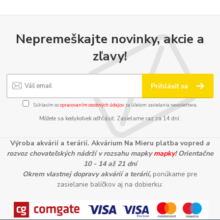
Nepremeškajte novinky, akcie a
zľavy!
Prihlásiť sa
Súhlasím so
spracovaním osobných údajov
za účelom zasielania newslettera.
Môžete sa kedykoľvek odhlásiť. Zasielame raz za 14 dní.
Výroba akvárií a terárií. Akvárium Na Mieru platba vopred
a
rozvoz chovateľských nádrží v rozsahu mapky
mapky
! Orientačne
10 - 14 až 21 dní
Okrem vlastnej dopravy akvárií a terárií,
ponúkame pre
zasielanie balíčkov aj na dobierku: