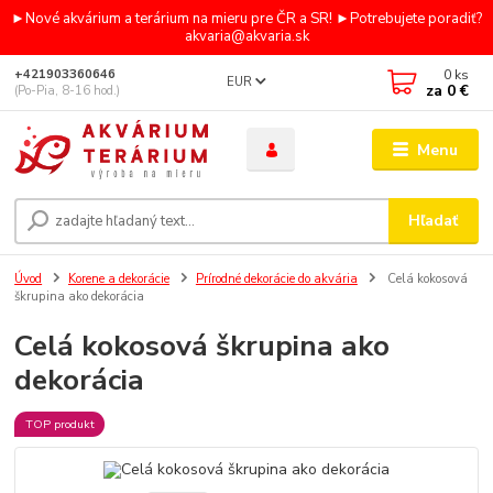
►Nové akvárium a terárium na mieru pre ČR a SR! ►Potrebujete poradiť?
akvaria@akvaria.sk
0
ks
+421903360646
EUR
za
0 €
(Po-Pia, 8-16 hod.)
Menu
Hľadať
Úvod
Korene a dekorácie
Prírodné dekorácie do akvária
Celá kokosová
škrupina ako dekorácia
Celá kokosová škrupina ako
dekorácia
TOP produkt