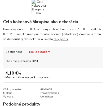
Celá kokosová škrupina ako dekorácia
Kokosový orech - 100% prírodný materiálPriemer cca 7 - 10 cm, výška 6 -
8 cm.Vhodné ako úkryt pre menšie zvieratá (i hlodavce).V akváriu a teráriu
sa dá použiť aj ako dekorácia, skrýša
celý popis
Dostupnosť
Nie je skladom
Nie sme platcovia DPH
4,10 €
/
ks
Momentálne nie je k dispozícii
Číslo produktu:
HP-D605
Materiál:
Prírodný kokos
Výrobca:
AkvaShop
Podobné produkty