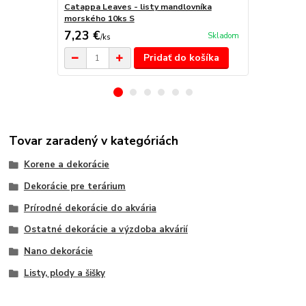
Catappa Leaves - listy mandlovníka
Catappa Lea
morského 10ks S
morského 10
7,23 €
8,75 €
Skladom
/
ks
/
ks
Pridať do košíka
Tovar zaradený v kategóriách
Korene a dekorácie
Dekorácie pre terárium
Prírodné dekorácie do akvária
Ostatné dekorácie a výzdoba akvárií
Nano dekorácie
Listy, plody a šišky