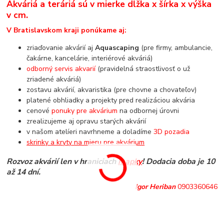
Akváriá a teráriá sú v mierke dĺžka x šírka x výška
v cm.
V Bratislavskom kraji ponúkame aj:
zriaďovanie akvárií aj
Aquascaping
(pre firmy, ambulancie,
čakárne, kancelárie, interiérové akváriá)
odborný servis akvarií
(pravidelná straostlivosť o už
zriadené akváriá)
zostavu akvárií, akvaristika (pre chovne a chovateľov)
platené obhliadky a projekty pred realizáciou akvária
cenové
ponuky pre akvárium
na odbornej úrovni
zrealizujeme aj opravu starých akvárií
v našom atelíeri navrhneme a doladíme
3D pozadia
skrinky a kryty na mieru pre akvárium
Rozvoz akvárií len v hraniciach
mapky
! Dodacia doba je 10
až 14 dní.
Igor Heriban
0903360646