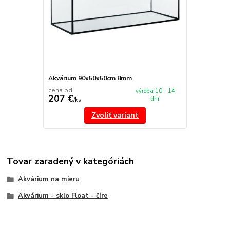
Akvárium 90x50x50cm 8mm
cena od
výroba 10 - 14
207 €
dní
/
ks
Zvoliť variant
Tovar zaradený v kategóriách
Akvárium na mieru
Akvárium - sklo Float - číre