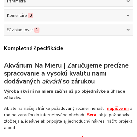
Parametre
Komentáre
0
Súvisiaci tovar
1
Kompletné špecifikácie
Akvárium Na Mieru | Zaručujeme precízne
spracovanie a vysokú kvalitu nami
dodávaných
akvárií
so zárukou
Výroba akvárií na mieru začína až po objednávke a úhrade
zákazky.
Ak ste na našej stránke požadovaný rozmer nenašli,
napíšte mi
a
rád ho zaradím do internetového obchodu
Sera
, ak je požiadavka
zložitejšia, idéálne ak pripojíte aj jednoduchý nákres, náčrt, projekt
a pod.