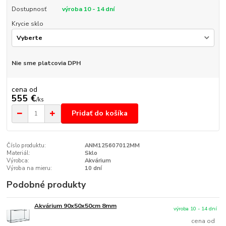
Dostupnosť
výroba 10 - 14 dní
Krycie sklo
Nie sme platcovia DPH
cena od
555 €
/
ks
Pridať do košíka
Číslo produktu:
ANM125607012MM
Materiál:
Sklo
Výrobca:
Akvárium
Výroba na mieru:
10 dní
Podobné produkty
Akvárium 90x50x50cm 8mm
výroba 10 - 14 dní
cena od