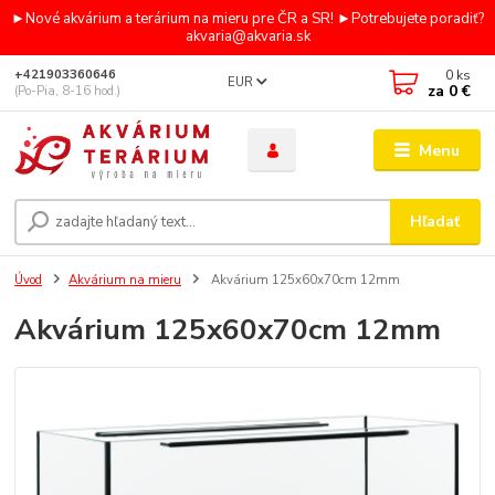
►Nové akvárium a terárium na mieru pre ČR a SR! ►Potrebujete poradiť?
akvaria@akvaria.sk
0
ks
+421903360646
EUR
za
0 €
(Po-Pia, 8-16 hod.)
Menu
Hľadať
Úvod
Akvárium na mieru
Akvárium 125x60x70cm 12mm
Akvárium 125x60x70cm 12mm