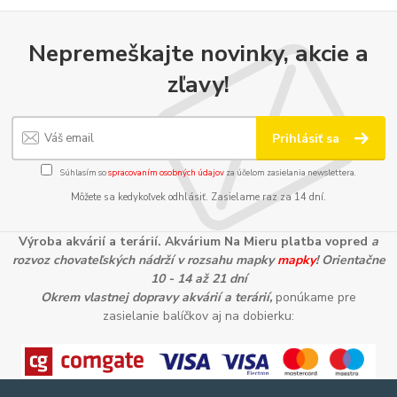
Nepremeškajte novinky, akcie a
zľavy!
Prihlásiť sa
Súhlasím so
spracovaním osobných údajov
za účelom zasielania newslettera.
Môžete sa kedykoľvek odhlásiť. Zasielame raz za 14 dní.
Výroba akvárií a terárií. Akvárium Na Mieru platba vopred
a
rozvoz chovateľských nádrží v rozsahu mapky
mapky
! Orientačne
10 - 14 až 21 dní
Okrem vlastnej dopravy akvárií a terárií,
ponúkame pre
zasielanie balíčkov aj na dobierku: