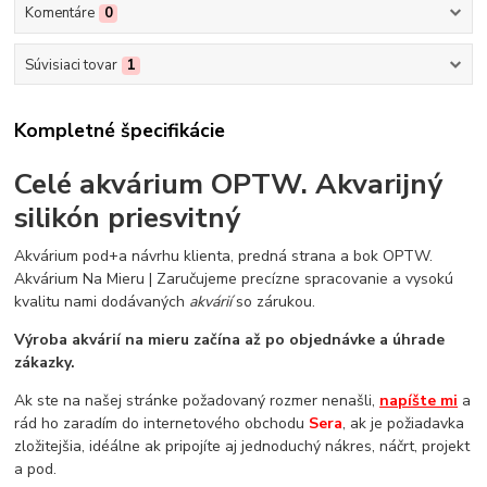
Komentáre
0
Súvisiaci tovar
1
Kompletné špecifikácie
Celé akvárium OPTW. Akvarijný
silikón priesvitný
Akvárium pod+a návrhu klienta, predná strana a bok OPTW.
Akvárium Na Mieru | Zaručujeme precízne spracovanie a vysokú
kvalitu nami dodávaných
akvárií
so zárukou.
Výroba akvárií na mieru začína až po objednávke a úhrade
zákazky.
Ak ste na našej stránke požadovaný rozmer nenašli,
napíšte mi
a
rád ho zaradím do internetového obchodu
Sera
, ak je požiadavka
zložitejšia, idéálne ak pripojíte aj jednoduchý nákres, náčrt, projekt
a pod.