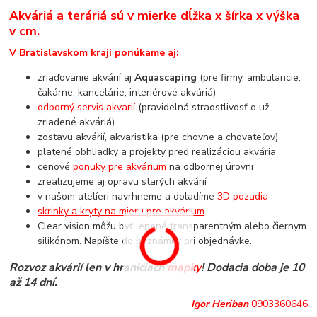
Akváriá a teráriá sú v mierke dĺžka x šírka x výška
v cm.
V Bratislavskom kraji ponúkame aj:
zriaďovanie akvárií aj
Aquascaping
(pre firmy, ambulancie,
čakárne, kancelárie, interiérové akváriá)
odborný servis akvarií
(pravidelná straostlivosť o už
zriadené akváriá)
zostavu akvárií, akvaristika (pre chovne a chovateľov)
platené obhliadky a projekty pred realizáciou akvária
cenové
ponuky pre akvárium
na odbornej úrovni
zrealizujeme aj opravu starých akvárií
v našom atelíeri navrhneme a doladíme
3D pozadia
skrinky a kryty na mieru pre akvárium
Clear vision môžu byť lepené transparentným alebo čiernym
silikónom. Napíšte do poznámky pri objednávke.
Rozvoz akvárií len v hraniciach
mapky
! Dodacia doba je 10
až 14 dní.
Igor Heriban
0903360646