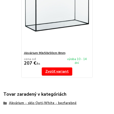
Akvárium 90x50x50cm 8mm
cena od
výroba 10 - 14
207 €
dní
/
ks
Zvoliť variant
Tovar zaradený v kategóriách
Akvárium - sklo Opti-White - bezfarebné