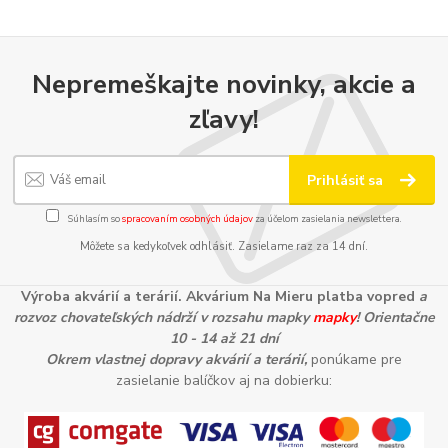
Nepremeškajte novinky, akcie a
zľavy!
Prihlásiť sa
Súhlasím so
spracovaním osobných údajov
za účelom zasielania newslettera.
Môžete sa kedykoľvek odhlásiť. Zasielame raz za 14 dní.
Výroba akvárií a terárií. Akvárium Na Mieru platba vopred
a
rozvoz chovateľských nádrží v rozsahu mapky
mapky
! Orientačne
10 - 14 až 21 dní
Okrem vlastnej dopravy akvárií a terárií,
ponúkame pre
zasielanie balíčkov aj na dobierku: