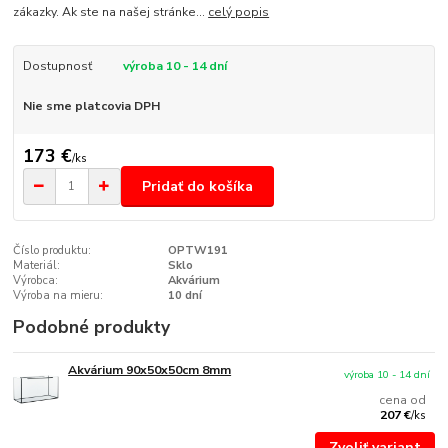
zákazky. Ak ste na našej stránke...
celý popis
Dostupnosť
výroba 10 - 14 dní
Nie sme platcovia DPH
173 €
/
ks
Pridať do košíka
Číslo produktu:
OPTW191
Materiál:
Sklo
Výrobca:
Akvárium
Výroba na mieru:
10 dní
Podobné produkty
Akvárium 90x50x50cm 8mm
výroba 10 - 14 dní
cena od
207 €
/
ks
Zvoliť variant