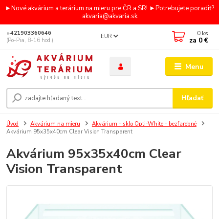
►Nové akvárium a terárium na mieru pre ČR a SR! ►Potrebujete poradiť?
akvaria@akvaria.sk
0
ks
+421903360646
EUR
za
0 €
(Po-Pia, 8-16 hod.)
Menu
Hľadať
Úvod
Akvárium na mieru
Akvárium - sklo Opti-White - bezfarebné
Akvárium 95x35x40cm Clear Vision Transparent
Akvárium 95x35x40cm Clear
Vision Transparent