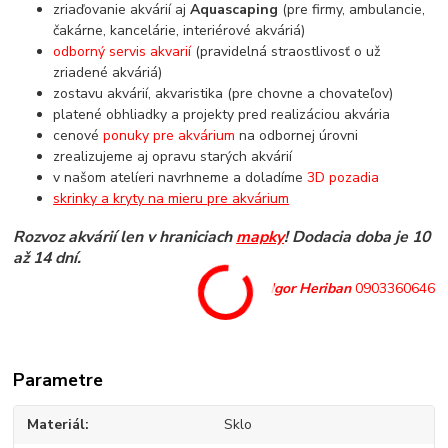
zriaďovanie akvárií aj
Aquascaping
(pre firmy, ambulancie,
čakárne, kancelárie, interiérové akváriá)
odborný servis akvarií
(pravidelná straostlivosť o už
zriadené akváriá)
zostavu akvárií, akvaristika (pre chovne a chovateľov)
platené obhliadky a projekty pred realizáciou akvária
cenové
ponuky pre akvárium
na odbornej úrovni
zrealizujeme aj opravu starých akvárií
v našom atelíeri navrhneme a doladíme
3D pozadia
skrinky a kryty na mieru pre akvárium
Rozvoz akvárií len v hraniciach
mapky
! Dodacia doba je 10
až 14 dní.
Igor Heriban
0903360646
Parametre
Materiál
Sklo