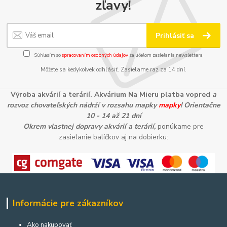
zľavy!
Prihlásiť sa
Súhlasím so
spracovaním osobných údajov
za účelom zasielania newslettera.
Môžete sa kedykoľvek odhlásiť. Zasielame raz za 14 dní.
Výroba akvárií a terárií. Akvárium Na Mieru platba vopred
a
rozvoz chovateľských nádrží v rozsahu mapky
mapky
! Orientačne
10 - 14 až 21 dní
Okrem vlastnej dopravy akvárií a terárií,
ponúkame pre
zasielanie balíčkov aj na dobierku:
Informácie pre zákazníkov
Ako nakupovať