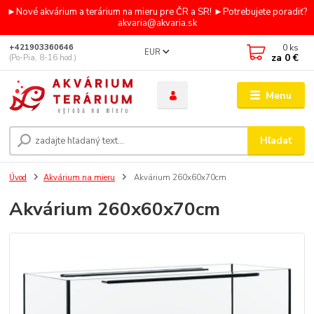
►Nové akvárium a terárium na mieru pre ČR a SR! ►Potrebujete poradiť?
akvaria@akvaria.sk
0
ks
+421903360646
EUR
za
0 €
(Po-Pia, 8-16 hod.)
Menu
Hľadať
Úvod
Akvárium na mieru
Akvárium 260x60x70cm
Akvárium 260x60x70cm