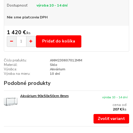
Dostupnosť
výroba 10 - 14 dní
Nie sme platcovia DPH
1 420 €
/
ks
Pridať do košíka
Číslo produktu:
ANM230607012MM
Materiál:
Sklo
Výrobca:
Akvárium
Výroba na mieru:
10 dní
Podobné produkty
Akvárium 90x50x50cm 8mm
výroba 10 - 14 dní
cena od
207 €
/
ks
Zvoliť variant