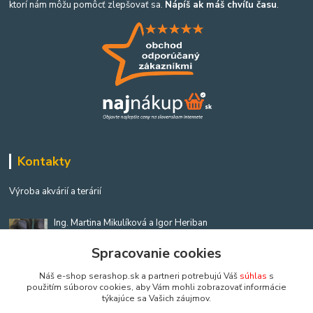
ktorí nám môžu pomôcť zlepšovať sa.
Nápíš ak máš chvíľu času
.
Kontakty
Výroba akvárií a terárií
Ing. Martina Mikulíková a Igor Heriban
+421903360646
Spracovanie cookies
(Po-Pia, 8-16 hod.)
Náš e-shop serashop.sk a partneri potrebujú Váš
súhlas
s
akvaria@akvaria.sk
použitím súborov cookies, aby Vám mohli zobrazovať informácie
týkajúce sa Vašich záujmov.