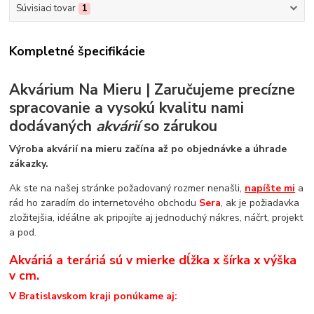
Súvisiaci tovar
1
Kompletné špecifikácie
Akvárium Na Mieru | Zaručujeme precízne
spracovanie a vysokú kvalitu nami
dodávaných
akvárií
so zárukou
Výroba akvárií na mieru začína až po objednávke a úhrade
zákazky.
Ak ste na našej stránke požadovaný rozmer nenašli,
napíšte mi
a
rád ho zaradím do internetového obchodu
Sera
, ak je požiadavka
zložitejšia, idéálne ak pripojíte aj jednoduchý nákres, náčrt, projekt
a pod.
Akváriá a teráriá sú v mierke dĺžka x šírka x výška
v cm.
V Bratislavskom kraji ponúkame aj: