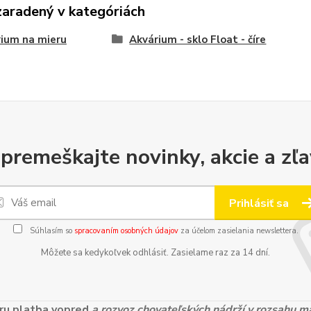
zaradený v kategóriách
ium na mieru
Akvárium - sklo Float - číre
premeškajte novinky, akcie a zľa
Prihlásiť sa
Súhlasím so
spracovaním osobných údajov
za účelom zasielania newslettera.
Môžete sa kedykoľvek odhlásiť. Zasielame raz za 14 dní.
ieru platba vopred
a rozvoz chovateľských nádrží v rozsahu 