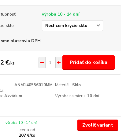
tupnosť
výroba 10 - 14 dní
cie sklo
 sme platcovia DPH
2 €
Pridať do košíka
/
ks
ANM140556010MM
Materiál:
Sklo
u:
a:
Akvárium
Výroba na mieru:
10 dní
výroba 10 - 14 dní
Zvoliť variant
cena od
207 €
/
ks