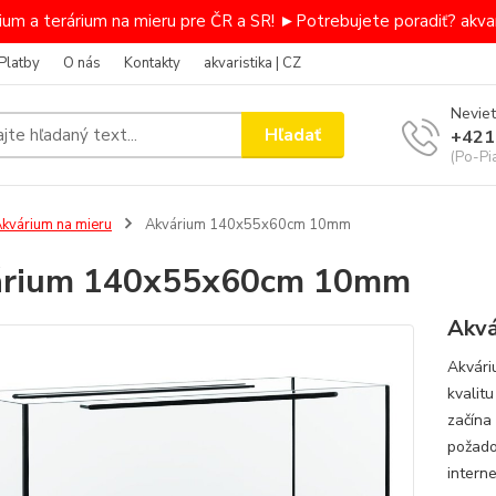
um a terárium na mieru pre ČR a SR! ►Potrebujete poradiť? akvar
Platby
O nás
Kontakty
akvaristika | CZ
Neviet
Hľadať
+421
(Po-Pi
kvárium na mieru
Akvárium 140x55x60cm 10mm
árium 140x55x60cm 10mm
Akvá
Akvári
kvalit
začína
požado
intern