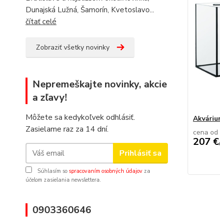
Dunajská Lužná, Šamorín, Kvetoslavo...
čítať celé
Zobraziť všetky novinky
Nepremeškajte novinky, akcie
a zľavy!
Môžete sa kedykoľvek odhlásiť.
Akvári
Zasielame raz za 14 dní.
cena od
207 €
Prihlásiť sa
Súhlasím so
spracovaním osobných údajov
za
účelom zasielania newslettera.
0903360646