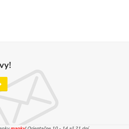
vy!
mapky
mapky
! Orientačne 10 - 14 až 21 dní