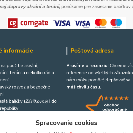
ej dopravy akvárií a terárií,
ponúkame pre zasielanie balíčkov a
é informácie
Poštová adresa
na použitie akvárií,
Prosíme o recenziu!
Chceme zís
árií, terárií a niekoľko rád a
referencie od všetkých zákazníkov
není
nám môžu pomôcť zlepšovať sa.
lavský rozvoz a bezpečné
máš chvíľu času
.
ni
sílá balíčky (
Zásilkovna
) i do
republiky
Spracovanie cookies