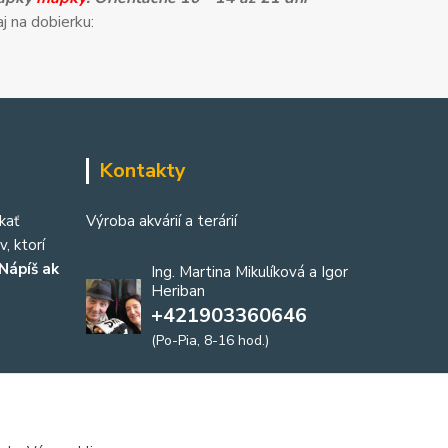
j na dobierku:
Kontakty
kať
Výroba akvárií a terárií
, ktorí
Nápíš ak
Ing. Martina Mikulíková a Igor
Heriban
+421903360646
(Po-Pia, 8-16 hod.)
akvaria@akvaria.sk