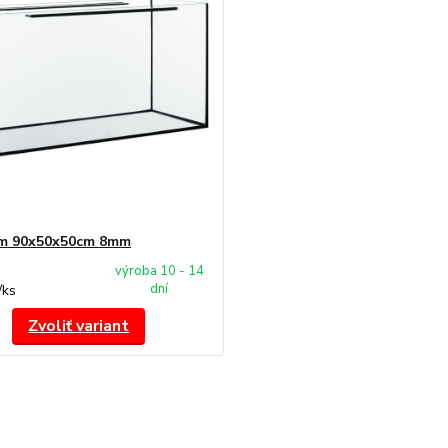
um 90x50x50cm 8mm
výroba 10 - 14
dní
/
ks
Zvoliť variant