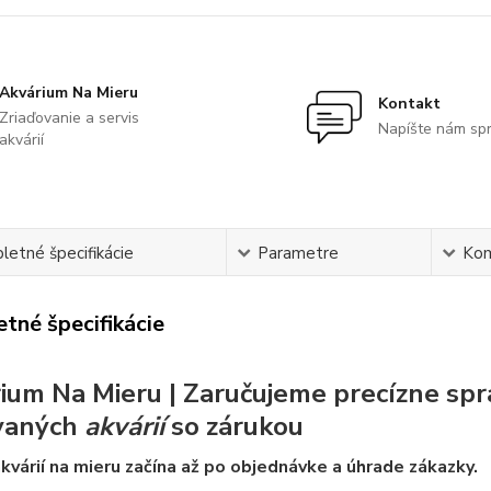
Akvárium Na Mieru
Kontakt
Zriaďovanie a servis
Napíšte nám sp
akvárií
etné špecifikácie
Parametre
Ko
tné špecifikácie
ium Na Mieru | Zaručujeme precízne spr
vaných
akvárií
so zárukou
kvárií na mieru začína až po objednávke a úhrade zákazky.