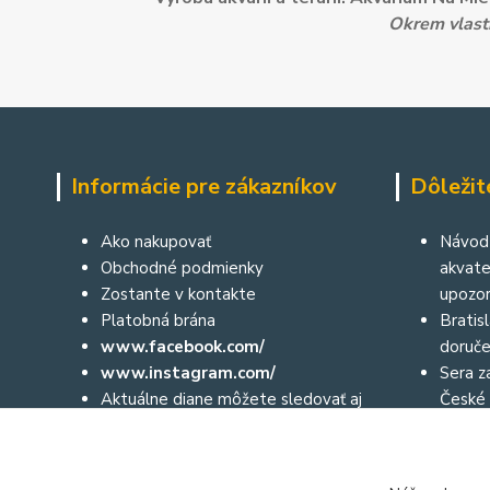
Okrem vlastn
Informácie pre zákazníkov
Dôležit
Ako nakupovať
Návod 
Obchodné podmienky
akvater
Zostante v kontakte
upozor
Platobná brána
Bratis
www.facebook.com/
doruče
www.instagram.com/
Sera za
Aktuálne diane môžete sledovať aj
České 
prostredníctvom nášho facebooku
a na instagrame: