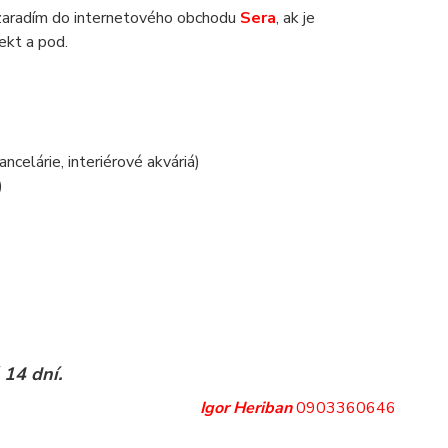
zaradím do internetového obchodu
Sera
, ak je
jekt a pod.
.
ancelárie, interiérové akváriá)
)
 14 dní.
Igor Heriban
0903360646