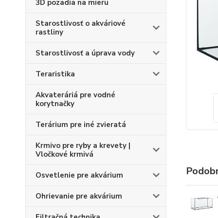
3D pozadia na mieru
Starostlivosť o akváriové
rastliny
Starostlivosť a úprava vody
Teraristika
Akvateráriá pre vodné
korytnačky
Terárium pre iné zvieratá
Krmivo pre ryby a krevety |
Vločkové krmivá
Podobn
Osvetlenie pre akvárium
Ohrievanie pre akvárium
Filtračná technika