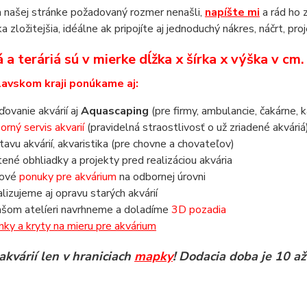
 našej stránke požadovaný rozmer nenašli,
napíšte mi
a rád ho 
a zložitejšia, idéálne ak pripojíte aj jednoduchý nákres, náčrt, pro
 a teráriá sú v mierke dĺžka x šírka x výška v cm
lavskom kraji ponúkame aj:
aďovanie akvárií aj
Aquascaping
(pre firmy, ambulancie, čakárne, k
orný servis akvarií
(pravidelná straostlivosť o už zriadené akváriá
tavu akvárií, akvaristika (pre chovne a chovateľov)
tené obhliadky a projekty pred realizáciou akvária
nové
ponuky pre akvárium
na odbornej úrovni
alizujeme aj opravu starých akvárií
ašom atelíeri navrhneme a doladíme
3D pozadia
inky a kryty na mieru pre akvárium
akvárií len v hraniciach
mapky
! Dodacia doba je 10 až