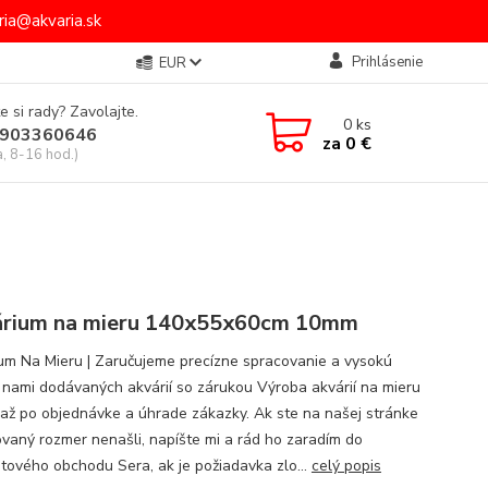
ia@akvaria.sk
Prihlásenie
EUR
e si rady? Zavolajte.
0
ks
903360646
za
0 €
a, 8-16 hod.)
rium na mieru 140x55x60cm 10mm
um Na Mieru | Zaručujeme precízne spracovanie a vysokú
u nami dodávaných akvárií so zárukou Výroba akvárií na mieru
 až po objednávke a úhrade zákazky. Ak ste na našej stránke
vaný rozmer nenašli, napíšte mi a rád ho zaradím do
etového obchodu Sera, ak je požiadavka zlo...
celý popis