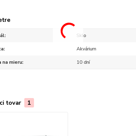
etre
ál
Sklo
ca
Akvárium
 na mieru
10 dní
ci tovar
1