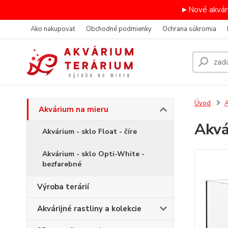
►Nové akvári
Ako nakupovať
Obchodné podmienky
Ochrana súkromia
Úvod
A
Akvárium na mieru
Akv
Akvárium - sklo Float - číre
Akvárium - sklo Opti-White -
bezfarebné
Výroba terárií
Akvárijné rastliny a kolekcie