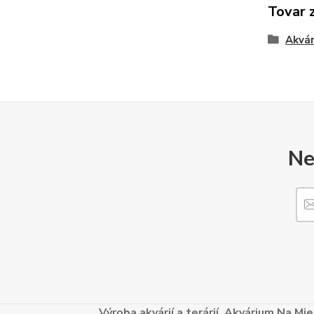
Tovar 
Akvár
Ne
Výroba akvárií a terárií. Akvárium Na M