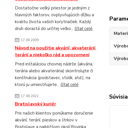
Dostatočne veľký priestor je jedným z
hlavných faktorov, ovplyvňujúcich dĺžku a
Param
kvalitu života vašich korytnačiek. Každý
druh dorastá do určitej veľko...
čítať celé
Materi
17.08.2009
Výrob
Návod na použitie akvárií, akvaterárií,
terárií a niekoľko rád a upozornení
Výroba
Pred inštaláciou chovnej nádrže (akvária,
terária alebo akvaterária) skontrolujte či
konštrukcia (podstavec, stolík, atď.), na
ktorú ju umiestňujete...
čítať celé
Súvisia
17.08.2022
Bratislavský kuriér
Pre našich klientov ponúkame doručenie
akvárií, terárií, pieskov a štrkov v
Bratislave a najbližšom okolí:Rovinka,