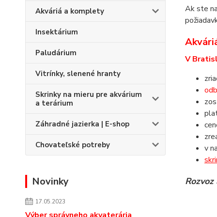
Ak ste na
Akváriá a komplety
požiadavk
Insektárium
Akváriá
Paludárium
V Bratis
Vitrínky, slenené hranty
zri
odb
Skrinky na mieru pre akvárium
zos
a terárium
pla
Záhradné jazierka | E-shop
ce
zre
Chovateľské potreby
v n
skr
Novinky
Rozvoz 
17.05.2023
Výber správneho akvaterária