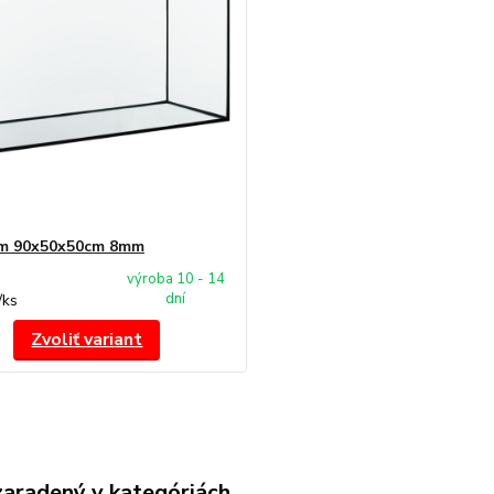
um 90x50x50cm 8mm
výroba 10 - 14
dní
/
ks
Zvoliť variant
zaradený v kategóriách