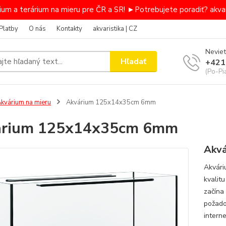
um a terárium na mieru pre ČR a SR! ►Potrebujete poradiť? akvar
Platby
O nás
Kontakty
akvaristika | CZ
Neviet
Hľadať
+421
(Po-Pi
kvárium na mieru
Akvárium 125x14x35cm 6mm
árium 125x14x35cm 6mm
Akvá
Akvári
kvalit
začína
požado
intern