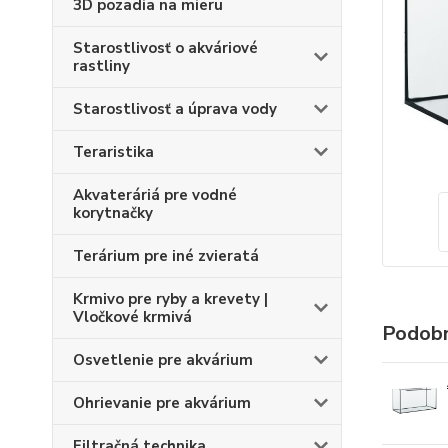
3D pozadia na mieru
Starostlivosť o akváriové
rastliny
Starostlivosť a úprava vody
Teraristika
Akvateráriá pre vodné
korytnačky
Terárium pre iné zvieratá
Krmivo pre ryby a krevety |
Vločkové krmivá
Podobn
Osvetlenie pre akvárium
Ohrievanie pre akvárium
Filtračná technika