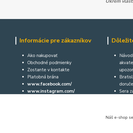
Okrem vlastn
Informácie pre zákazníkov
Dôležit
Ako nakupovať
Návod 
Obchodné podmienky
akvater
Zostante v kontakte
upozor
Platobná brána
Bratis
www.facebook.com/
doruče
www.instagram.com/
Sera za
Aktuálne diane môžete sledovať aj
České 
prostredníctvom nášho facebooku
a na instagrame:
Náš e-shop se