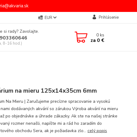
ia@akvaria.sk
Prihlásenie
EUR
e si rady? Zavolajte.
0
ks
903360646
za
0 €
a, 8-16 hod.)
rium na mieru 125x14x35cm 6mm
um Na Mieru | Zaručujeme precízne spracovanie a vysokú
u nami dodávaných akvárií so zárukou Výroba akvárií na mieru
 až po objednávke a úhrade zákazky. Ak ste na našej stránke
vaný rozmer nenašli, napíšte mi a rád ho zaradím do
etového obchodu Sera, ak je požiadavka zlo...
celý popis