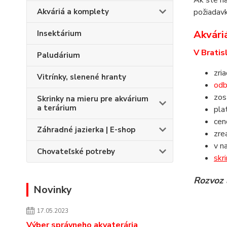
Ak ste na
Akváriá a komplety
požiadavk
Akváriá
Insektárium
V Bratis
Paludárium
zri
Vitrínky, slenené hranty
odb
zos
Skrinky na mieru pre akvárium
a terárium
pla
ce
Záhradné jazierka | E-shop
zre
v n
Chovateľské potreby
skr
Rozvoz 
Novinky
17.05.2023
Výber správneho akvaterária