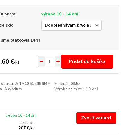
tupnosť
výroba 10 - 14 dní
cie sklo
 sme platcovia DPH
,60 €
Pridať do košíka
/
ks
roduktu:
ANM12514356MM
Materiál:
Sklo
a:
Akvárium
Výroba na mieru:
10 dní
výroba 10 - 14 dní
Zvoliť variant
cena od
207 €
/
ks