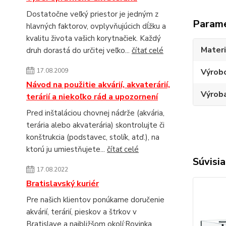
Dostatočne veľký priestor je jedným z
Param
hlavných faktorov, ovplyvňujúcich dĺžku a
kvalitu života vašich korytnačiek. Každý
Materi
druh dorastá do určitej veľko...
čítať celé
17.08.2009
Výrob
Návod na použitie akvárií, akvaterárií,
Výroba
terárií a niekoľko rád a upozornení
Pred inštaláciou chovnej nádrže (akvária,
terária alebo akvaterária) skontrolujte či
konštrukcia (podstavec, stolík, atď.), na
ktorú ju umiestňujete...
čítať celé
Súvisia
17.08.2022
Bratislavský kuriér
Pre našich klientov ponúkame doručenie
akvárií, terárií, pieskov a štrkov v
Bratislave a najbližšom okolí:Rovinka,