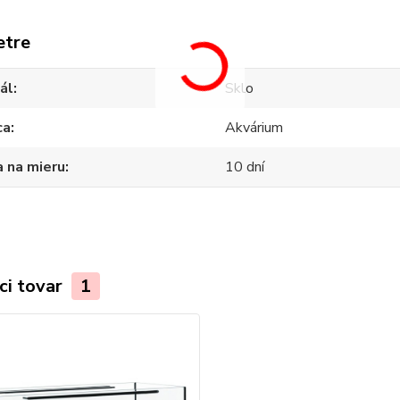
etre
ál
Sklo
ca
Akvárium
 na mieru
10 dní
ci tovar
1