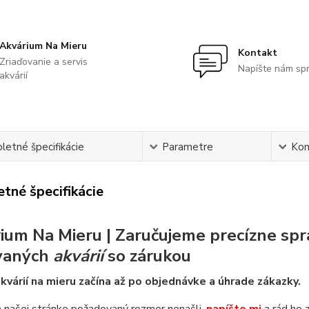
Akvárium Na Mieru
Kontakt
Zriaďovanie a servis
Napíšte nám sp
akvárií
etné špecifikácie
Parametre
Ko
tné špecifikácie
ium Na Mieru | Zaručujeme precízne spr
vaných
akvárií
so zárukou
kvárií na mieru začína až po objednávke a úhrade zákazky.