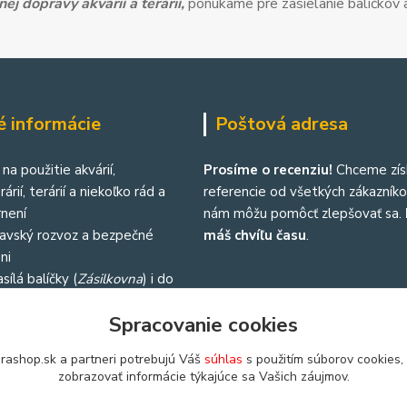
ej dopravy akvárií a terárií,
ponúkame pre zasielanie balíčkov a
é informácie
Poštová adresa
na použitie akvárií,
Prosíme o recenziu!
Chceme zís
árií, terárií a niekoľko rád a
referencie od všetkých zákazníkov
není
nám môžu pomôcť zlepšovať sa.
lavský rozvoz a bezpečné
máš chvíľu času
.
ni
sílá balíčky (
Zásilkovna
) i do
republiky
Spracovanie cookies
rashop.sk a partneri potrebujú Váš
súhlas
s použitím súborov cookies,
zobrazovať informácie týkajúce sa Vašich záujmov.