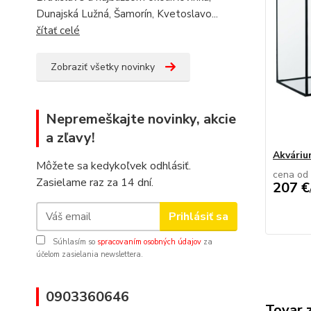
Dunajská Lužná, Šamorín, Kvetoslavo...
čítať celé
Zobraziť všetky novinky
Nepremeškajte novinky, akcie
a zľavy!
Akvári
Môžete sa kedykoľvek odhlásiť.
cena od
Zasielame raz za 14 dní.
207 €
Prihlásiť sa
Súhlasím so
spracovaním osobných údajov
za
účelom zasielania newslettera.
0903360646
Tovar 