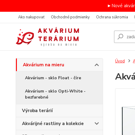
►Nové akvári
Ako nakupovať
Obchodné podmienky
Ochrana súkromia
Úvod
A
Akvárium na mieru
Akv
Akvárium - sklo Float - číre
Akvárium - sklo Opti-White -
bezfarebné
Výroba terárií
Akvárijné rastliny a kolekcie