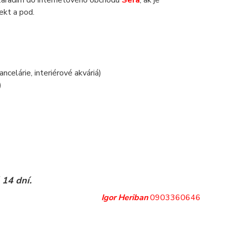
zaradím do internetového obchodu
Sera
, ak je
jekt a pod.
.
ancelárie, interiérové akváriá)
)
 14 dní.
Igor Heriban
0903360646