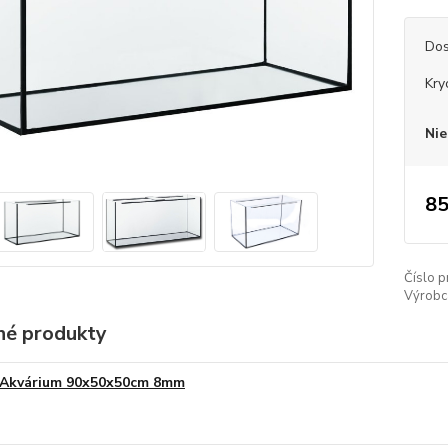
Dos
Kry
Nie
85
Číslo p
Výrobc
é produkty
Akvárium 90x50x50cm 8mm