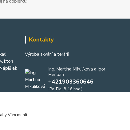
j na dobierku:
Kontakty
kať
Výroba akvárií a terárií
, ktorí
Nápíš ak
Ing. Martina Mikulíková a Igor
Heriban
+421903360646
(Po-Pia, 8-16 hod.)
akvaria@akvaria.sk
 aby Vám mohli