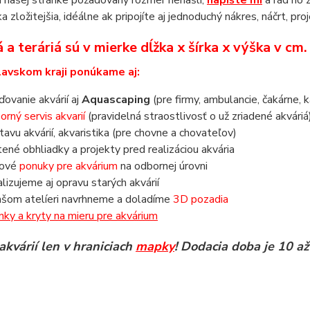
 našej stránke požadovaný rozmer nenašli,
napíšte mi
a rád ho 
a zložitejšia, idéálne ak pripojíte aj jednoduchý nákres, náčrt, pro
 a teráriá sú v mierke dĺžka x šírka x výška v cm
lavskom kraji ponúkame aj:
aďovanie akvárií aj
Aquascaping
(pre firmy, ambulancie, čakárne, k
orný servis akvarií
(pravidelná straostlivosť o už zriadené akváriá
tavu akvárií, akvaristika (pre chovne a chovateľov)
tené obhliadky a projekty pred realizáciou akvária
nové
ponuky pre akvárium
na odbornej úrovni
alizujeme aj opravu starých akvárií
ašom atelíeri navrhneme a doladíme
3D pozadia
inky a kryty na mieru pre akvárium
akvárií len v hraniciach
mapky
! Dodacia doba je 10 až