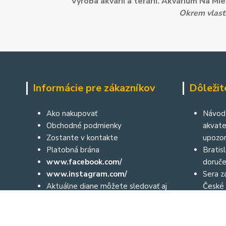
Výroba akvárií a terárií. Akvárium Na M
Okrem vlastn
Informácie pre zákazníkov
Dôležit
Ako nakupovať
Návod 
Obchodné podmienky
akvater
Zostante v kontakte
upozor
Platobná brána
Bratis
www.facebook.com/
doruče
www.instagram.com/
Sera za
Aktuálne diane môžete sledovať aj
České 
prostredníctvom nášho facebooku
a na instagrame: