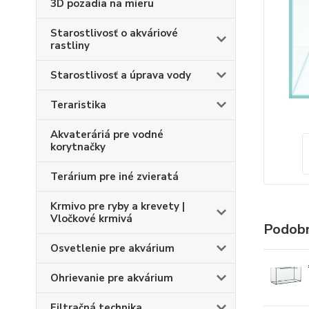
3D pozadia na mieru
Starostlivosť o akváriové
rastliny
Starostlivosť a úprava vody
Teraristika
Akvateráriá pre vodné
korytnačky
Terárium pre iné zvieratá
Krmivo pre ryby a krevety |
Vločkové krmivá
Podobn
Osvetlenie pre akvárium
Ohrievanie pre akvárium
Filtračná technika