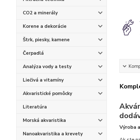
CO2 a minerály
Korene a dekorácie
Štrk, piesky, kamene
Čerpadlá
Kompl
Analýza vody a testy
Liečivá a vitamíny
Komple
Akvaristické pomôcky
Akvár
Literatúra
dodá
Morská akvaristika
Výroba a
Nanoakvaristika a krevety
Ak ste na