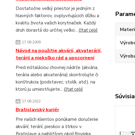
Dostatočne veľký priestor je jedným z
Param
hlavných faktorov, ovplyvňujúcich dĺžku a
kvalitu života vašich korytnačiek. Každý
Materi
druh dorastá do určitej veľko...
čítať celé
Výrob
17.08.2009
Návod na použitie akvárií, akvaterárií,
Výroba
terárií a niekoľko rád a upozornení
Pred inštaláciou chovnej nádrže (akvária,
terária alebo akvaterária) skontrolujte či
konštrukcia (podstavec, stolík, atď.), na
ktorú ju umiestňujete...
čítať celé
Súvisia
17.08.2022
Bratislavský kuriér
Pre našich klientov ponúkame doručenie
akvárií, terárií, pieskov a štrkov v
Bratislave a najbližšom okolí:Rovinka,