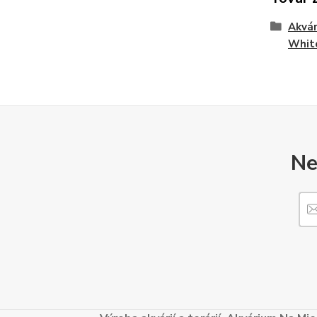
Akvár
White
Ne