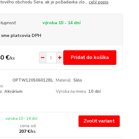
etového obchodu Sera, ak je požiadavka zlo...
celý popis
tupnosť
výroba 10 - 14 dní
 sme platcovia DPH
0 €
Pridať do košíka
/
ks
OPTW120506012BL
Materiál:
Sklo
u:
a:
Akvárium
Výroba na mieru:
10 dní
výroba 10 - 14 dní
Zvoliť variant
cena od
207 €
/
ks