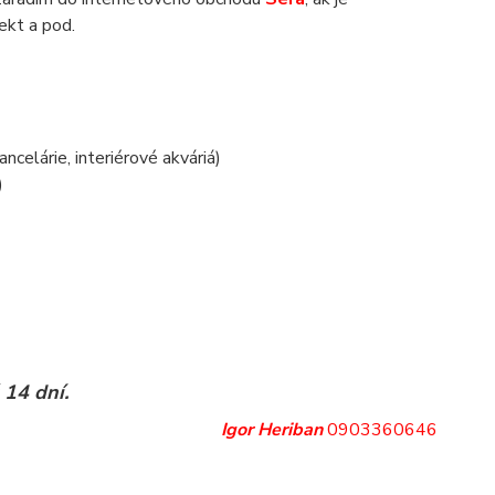
jekt a pod.
.
ancelárie, interiérové akváriá)
)
 14 dní.
Igor Heriban
0903360646