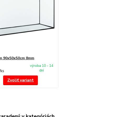
um 90x50x50cm 8mm
výroba 10 - 14
dní
/
ks
Zvoliť variant
zaradený v kategóriách