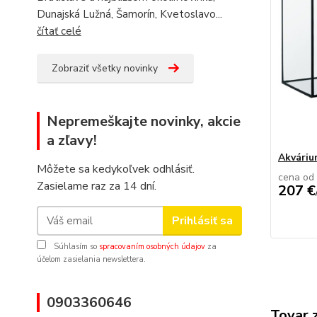
Dunajská Lužná, Šamorín, Kvetoslavo...
čítať celé
Zobraziť všetky novinky
Nepremeškajte novinky, akcie
a zľavy!
Akvári
Môžete sa kedykoľvek odhlásiť.
cena od
Zasielame raz za 14 dní.
207 €
Prihlásiť sa
Súhlasím so
spracovaním osobných údajov
za
účelom zasielania newslettera.
0903360646
Tovar 