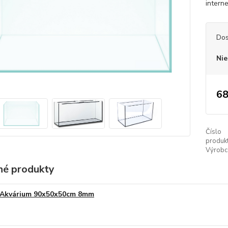
intern
Dos
Nie
68
Číslo
produkt
Výrobc
é produkty
Akvárium 90x50x50cm 8mm