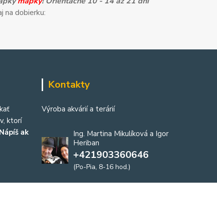
mapky
mapky
! Orientačne 10 - 14 až 21 dní
j na dobierku:
Kontakty
kať
Výroba akvárií a terárií
, ktorí
Nápíš ak
Ing. Martina Mikulíková a Igor
Heriban
+421903360646
(Po-Pia, 8-16 hod.)
akvaria@akvaria.sk