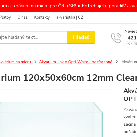
um a terárium na mieru pre ČR a SR! ►Potrebujete poradiť? akvar
Platby
O nás
Kontakty
akvaristika | CZ
Neviet
Hľadať
+421
(Po-Pi
kvárium na mieru
Akvárium - sklo Opti-White - bezfarebné
Akváriu
rium 120x50x60cm 12mm Clear
Akvá
OP
Akvári
kvalit
začína
požado