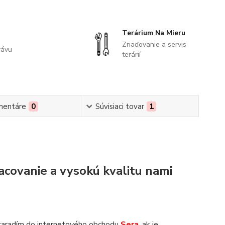
Terárium Na Mieru
Zriaďovanie a servis
rávu
terárií
mentáre
0
Súvisiaci tovar
1
acovanie a vysokú kvalitu nami
zaradím do internetového obchodu
Sera
, ak je