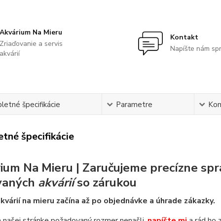
Akvárium Na Mieru
Kontakt
Zriaďovanie a servis
Napíšte nám sp
akvárií
etné špecifikácie
Parametre
Ko
tné špecifikácie
ium Na Mieru | Zaručujeme precízne spr
vaných
akvárií
so zárukou
kvárií na mieru začína až po objednávke a úhrade zákazky.
 našej stránke požadovaný rozmer nenašli,
napíšte mi
a rád ho 