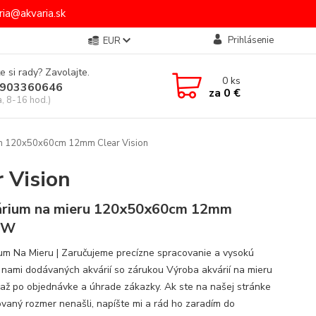
ia@akvaria.sk
Prihlásenie
EUR
e si rady? Zavolajte.
0
ks
903360646
za
0 €
a, 8-16 hod.)
m 120x50x60cm 12mm Clear Vision
 Vision
rium na mieru 120x50x60cm 12mm
TW
um Na Mieru | Zaručujeme precízne spracovanie a vysokú
u nami dodávaných akvárií so zárukou Výroba akvárií na mieru
 až po objednávke a úhrade zákazky. Ak ste na našej stránke
vaný rozmer nenašli, napíšte mi a rád ho zaradím do