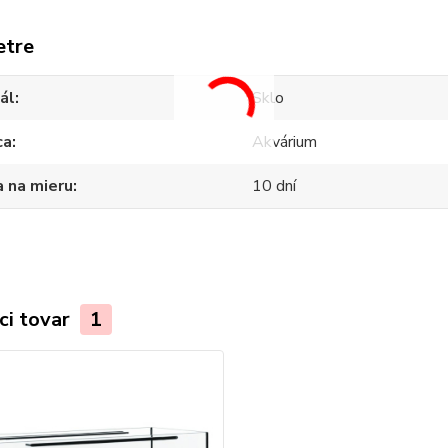
etre
ál
Sklo
ca
Akvárium
 na mieru
10 dní
ci tovar
1