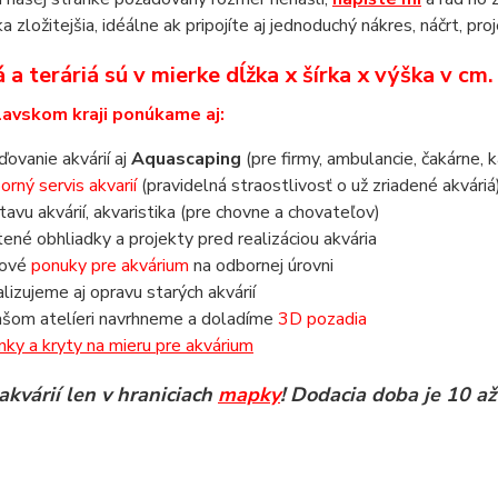
a zložitejšia, idéálne ak pripojíte aj jednoduchý nákres, náčrt, pro
 a teráriá sú v mierke dĺžka x šírka x výška v cm
lavskom kraji ponúkame aj:
aďovanie akvárií aj
Aquascaping
(pre firmy, ambulancie, čakárne, k
orný servis akvarií
(pravidelná straostlivosť o už zriadené akváriá
tavu akvárií, akvaristika (pre chovne a chovateľov)
tené obhliadky a projekty pred realizáciou akvária
nové
ponuky pre akvárium
na odbornej úrovni
alizujeme aj opravu starých akvárií
ašom atelíeri navrhneme a doladíme
3D pozadia
inky a kryty na mieru pre akvárium
akvárií len v hraniciach
mapky
! Dodacia doba je 10 až