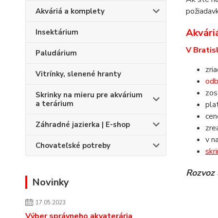
požiadavk
Akváriá a komplety
Akváriá
Insektárium
V Bratis
Paludárium
zri
Vitrínky, slenené hranty
odb
zos
Skrinky na mieru pre akvárium
a terárium
pla
ce
Záhradné jazierka | E-shop
zre
v n
Chovateľské potreby
skr
Rozvoz 
Novinky
17.05.2023
Výber správneho akvaterária