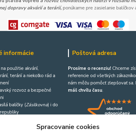
ieru platba vopred
a rozvoz chovateľských nádrží v rozsahu 
ej dopravy akvárií a terárií,
ponúkame pre zasielanie balíčkov a
é informácie
Poštová adresa
na použitie akvárií,
Prosíme o recenziu!
Chceme zís
árií, terárií a niekoľko rád a
referencie od všetkých zákazníkov
není
nám môžu pomôcť zlepšovať sa.
lavský rozvoz a bezpečné
máš chvíľu času
.
ni
sílá balíčky (
Zásilkovna
) i do
republiky
Spracovanie cookies