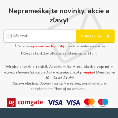
Nepremeškajte novinky, akcie a
zľavy!
Prihlásiť sa
Súhlasím so
spracovaním osobných údajov
za účelom zasielania newslettera.
Môžete sa kedykoľvek odhlásiť. Zasielame raz za 14 dní.
Výroba akvárií a terárií. Akvárium Na Mieru platba vopred
a
rozvoz chovateľských nádrží v rozsahu mapky
mapky
! Orientačne
10 - 14 až 21 dní
Okrem vlastnej dopravy akvárií a terárií,
ponúkame pre
zasielanie balíčkov aj na dobierku: