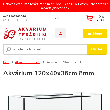
►Nové akvárium a terárium na mieru pre ČR a SR! ►Potrebujete poradiť?
akvaria@akvaria.sk
0
ks
+421903360646
EUR
za
0 €
(Po-Pia, 8-16 hod.)
Menu
Hľadať
Úvod
Akvárium na mieru
Akvárium 120x40x36cm 8mm
Akvárium 120x40x36cm 8mm