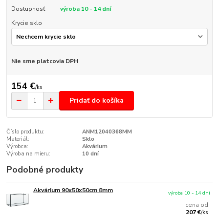
Dostupnosť
výroba 10 - 14 dní
Krycie sklo
Nie sme platcovia DPH
154 €
/
ks
Pridať do košíka
Číslo produktu:
ANM12040368MM
Materiál:
Sklo
Výrobca:
Akvárium
Výroba na mieru:
10 dní
Podobné produkty
Akvárium 90x50x50cm 8mm
výroba 10 - 14 dní
cena od
207 €
/
ks