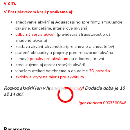
v cm.
V Bratislavskom kraji ponúkame aj:
zriaďovanie akvárií aj
Aquascaping
(pre firmy, ambulancie,
čakárne, kancelárie, interiérové akváriá)
odborný servis akvarií
(pravidelná straostlivosť o už
zriadené akváriá)
zostavu akvárií, akvaristika (pre chovne a chovateľov)
platené obhliadky a projekty pred realizáciou akvária
cenové
ponuky pre akvárium
na odbornej úrovni
zrealizujeme aj opravu starých akvárií
v našom atelíeri navrhneme a doladíme
3D pozadia
skrinky a kryty na mieru pre akvárium
Rozvoz akvárií len v hraniciach
mapky
! Dodacia doba je 10
až 14 dní.
Igor Heriban
0903360646
Parametre