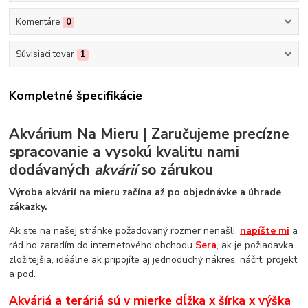
Komentáre
0
Súvisiaci tovar
1
Kompletné špecifikácie
Akvárium Na Mieru | Zaručujeme precízne
spracovanie a vysokú kvalitu nami
dodávaných
akvárií
so zárukou
Výroba akvárií na mieru začína až po objednávke a úhrade
zákazky.
Ak ste na našej stránke požadovaný rozmer nenašli,
napíšte mi
a
rád ho zaradím do internetového obchodu
Sera
, ak je požiadavka
zložitejšia, idéálne ak pripojíte aj jednoduchý nákres, náčrt, projekt
a pod.
Akváriá a teráriá sú v mierke dĺžka x šírka x výška