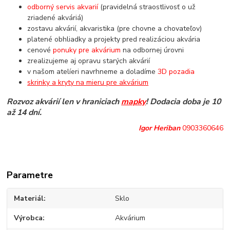
odborný servis akvarií
(pravidelná straostlivosť o už
zriadené akváriá)
zostavu akvárií, akvaristika (pre chovne a chovateľov)
platené obhliadky a projekty pred realizáciou akvária
cenové
ponuky pre akvárium
na odbornej úrovni
zrealizujeme aj opravu starých akvárií
v našom atelíeri navrhneme a doladíme
3D pozadia
skrinky a kryty na mieru pre akvárium
Rozvoz akvárií len v hraniciach
mapky
! Dodacia doba je 10
až 14 dní.
Igor Heriban
0903360646
Parametre
Materiál
Sklo
Výrobca
Akvárium