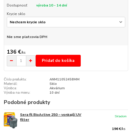
Dostupnosť
výroba 10 - 14 dní
Krycie sklo
Nie sme platcovia DPH
136 €
/
ks
Pridať do košíka
Číslo produktu:
ANM11052458MM
Materiál:
Sklo
Výrobca:
Akvárium
Výroba na mieru:
10 dní
Podobné produkty
Sera fil BioActive 250 − vonkajší UV
Skladom
filter
196 €
/
ks