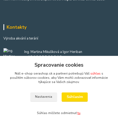
Kontakty
Výroba akvárií a terárií
Ing. Martina Mikulíková a Igor Heriban
+421903360646
(Po-Pia, 8-16 hod.)
Spracovanie cookies
Náš e-shop serashop.sk a partneri potrebujú Váš
súhlas
s
akvaria@akvaria.sk
použitím súborov cookies, aby Vám mohli zobrazovať informácie
týkajúce sa Vašich záujmov.
Súhlasím
Nastavenia
Copyright: AkvaShop s.r.o. • 1999 - 2024 • IBAN: SK9583300000002201237425
Súhlas môžete odmietnuť
tu
.