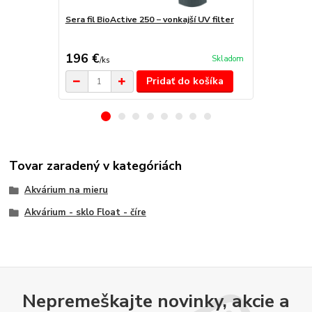
Sera fil BioActive 250 − vonkajší UV filter
Sera fil BioA
196 €
141 €
Skladom
/
ks
/
ks
Pridať do košíka
Tovar zaradený v kategóriách
Akvárium na mieru
Akvárium - sklo Float - číre
Nepremeškajte novinky, akcie a