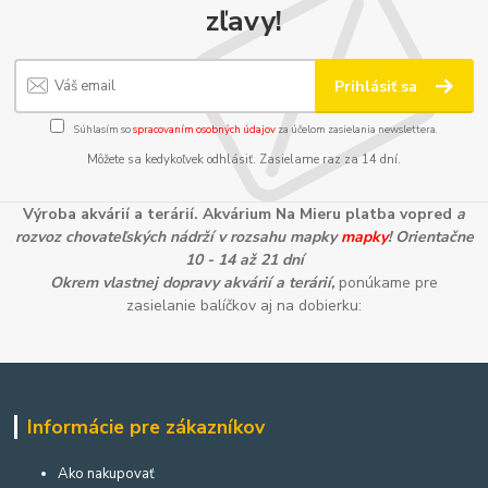
zľavy!
Prihlásiť sa
Súhlasím so
spracovaním osobných údajov
za účelom zasielania newslettera.
Môžete sa kedykoľvek odhlásiť. Zasielame raz za 14 dní.
Výroba akvárií a terárií. Akvárium Na Mieru platba vopred
a
rozvoz chovateľských nádrží v rozsahu mapky
mapky
! Orientačne
10 - 14 až 21 dní
Okrem vlastnej dopravy akvárií a terárií,
ponúkame pre
zasielanie balíčkov aj na dobierku:
Informácie pre zákazníkov
Ako nakupovať