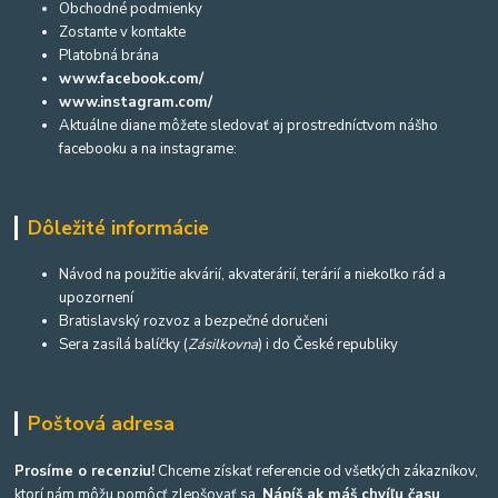
Obchodné podmienky
Zostante v kontakte
Platobná brána
www.facebook.com/
www.instagram.com/
Aktuálne diane môžete sledovať aj prostredníctvom nášho
facebooku a na instagrame:
Dôležité informácie
Návod na použitie akvárií, akvaterárií, terárií a niekoľko rád a
upozornení
Bratislavský rozvoz a bezpečné doručeni
Sera zasílá balíčky (
Zásilkovna
) i do České republiky
Poštová adresa
Prosíme o recenziu!
Chceme získať referencie od všetkých zákazníkov,
ktorí nám môžu pomôcť zlepšovať sa.
Nápíš ak máš chvíľu času
.