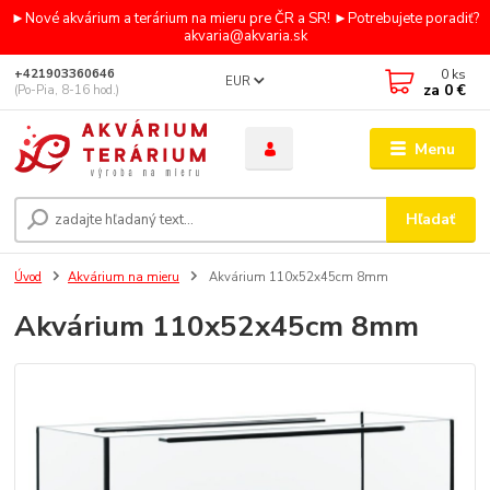
►Nové akvárium a terárium na mieru pre ČR a SR! ►Potrebujete poradiť?
akvaria@akvaria.sk
0
ks
+421903360646
EUR
za
0 €
(Po-Pia, 8-16 hod.)
Menu
Hľadať
Úvod
Akvárium na mieru
Akvárium 110x52x45cm 8mm
Akvárium 110x52x45cm 8mm