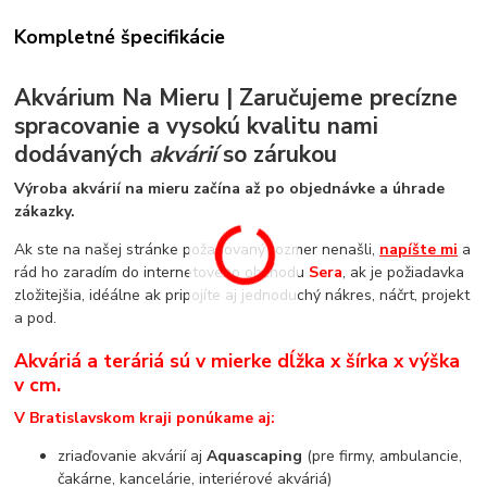
Kompletné špecifikácie
Akvárium Na Mieru | Zaručujeme precízne
spracovanie a vysokú kvalitu nami
dodávaných
akvárií
so zárukou
Výroba akvárií na mieru začína až po objednávke a úhrade
zákazky.
Ak ste na našej stránke požadovaný rozmer nenašli,
napíšte mi
a
rád ho zaradím do internetového obchodu
Sera
, ak je požiadavka
zložitejšia, idéálne ak pripojíte aj jednoduchý nákres, náčrt, projekt
a pod.
Akváriá a teráriá sú v mierke dĺžka x šírka x výška
v cm.
V Bratislavskom kraji ponúkame aj:
zriaďovanie akvárií aj
Aquascaping
(pre firmy, ambulancie,
čakárne, kancelárie, interiérové akváriá)