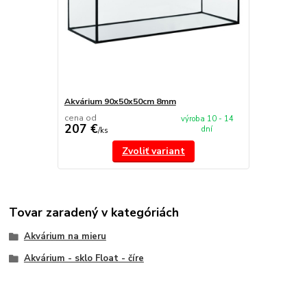
Akvárium 90x50x50cm 8mm
cena od
výroba 10 - 14
207 €
dní
/
ks
Zvoliť variant
Tovar zaradený v kategóriách
Akvárium na mieru
Akvárium - sklo Float - číre