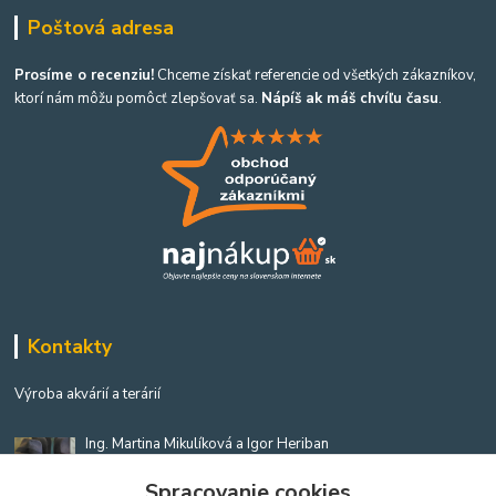
Poštová adresa
Prosíme o recenziu!
Chceme získať referencie od všetkých zákazníkov,
ktorí nám môžu pomôcť zlepšovať sa.
Nápíš ak máš chvíľu času
.
Kontakty
Výroba akvárií a terárií
Ing. Martina Mikulíková a Igor Heriban
+421903360646
Spracovanie cookies
(Po-Pia, 8-16 hod.)