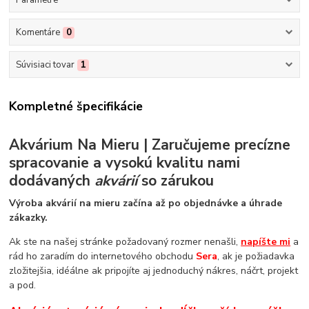
Komentáre
0
Súvisiaci tovar
1
Kompletné špecifikácie
Akvárium Na Mieru | Zaručujeme precízne
spracovanie a vysokú kvalitu nami
dodávaných
akvárií
so zárukou
Výroba akvárií na mieru začína až po objednávke a úhrade
zákazky.
Ak ste na našej stránke požadovaný rozmer nenašli,
napíšte mi
a
rád ho zaradím do internetového obchodu
Sera
, ak je požiadavka
zložitejšia, idéálne ak pripojíte aj jednoduchý nákres, náčrt, projekt
a pod.