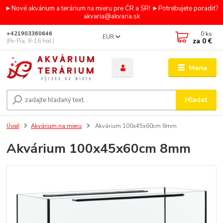
►Nové akvárium a terárium na mieru pre ČR a SR! ►Potrebujete poradiť?
akvaria@akvaria.sk
0
ks
+421903360646
EUR
za
0 €
(Po-Pia, 8-16 hod.)
Menu
Hľadať
Úvod
Akvárium na mieru
Akvárium 100x45x60cm 8mm
Akvárium 100x45x60cm 8mm