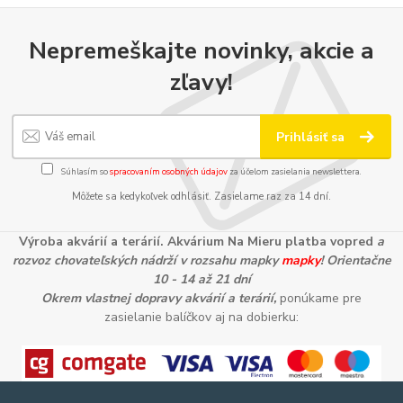
Nepremeškajte novinky, akcie a
zľavy!
Prihlásiť sa
Súhlasím so
spracovaním osobných údajov
za účelom zasielania newslettera.
Môžete sa kedykoľvek odhlásiť. Zasielame raz za 14 dní.
Výroba akvárií a terárií. Akvárium Na Mieru platba vopred
a
rozvoz chovateľských nádrží v rozsahu mapky
mapky
! Orientačne
10 - 14 až 21 dní
Okrem vlastnej dopravy akvárií a terárií,
ponúkame pre
zasielanie balíčkov aj na dobierku: