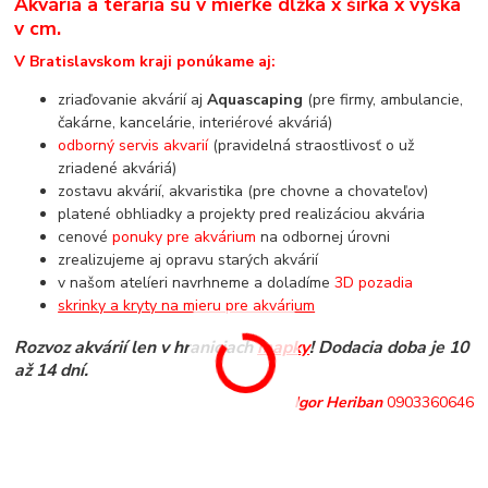
Akváriá a teráriá sú v mierke dĺžka x šírka x výška
v cm.
V Bratislavskom kraji ponúkame aj:
zriaďovanie akvárií aj
Aquascaping
(pre firmy, ambulancie,
čakárne, kancelárie, interiérové akváriá)
odborný servis akvarií
(pravidelná straostlivosť o už
zriadené akváriá)
zostavu akvárií, akvaristika (pre chovne a chovateľov)
platené obhliadky a projekty pred realizáciou akvária
cenové
ponuky pre akvárium
na odbornej úrovni
zrealizujeme aj opravu starých akvárií
v našom atelíeri navrhneme a doladíme
3D pozadia
skrinky a kryty na mieru pre akvárium
Rozvoz akvárií len v hraniciach
mapky
! Dodacia doba je 10
až 14 dní.
Igor Heriban
0903360646