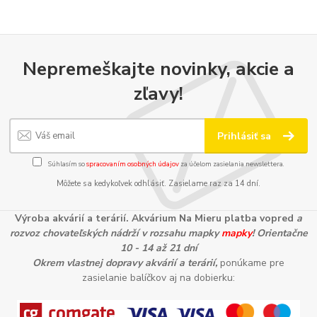
Nepremeškajte novinky, akcie a
zľavy!
Prihlásiť sa
Súhlasím so
spracovaním osobných údajov
za účelom zasielania newslettera.
Môžete sa kedykoľvek odhlásiť. Zasielame raz za 14 dní.
Výroba akvárií a terárií. Akvárium Na Mieru platba vopred
a
rozvoz chovateľských nádrží v rozsahu mapky
mapky
! Orientačne
10 - 14 až 21 dní
Okrem vlastnej dopravy akvárií a terárií,
ponúkame pre
zasielanie balíčkov aj na dobierku: