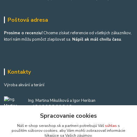
Poštová adresa
Prosíme o recenziu!
Chceme získať referencie od všetkých zákazníkov,
ktorí nám môžu pomôcť zlepšovať sa.
Nápíš ak máš chvíľu času
.
Kontakty
Výroba akvárií a terárií
Ing. Martina Mikulíková a Igor Heriban
+421903360646
(Po-Pia, 8-16 hod.)
Spracovanie cookies
Náš e-shop serashop.sk a partneri potrebujú Váš
súhlas
s
akvaria@akvaria.sk
použitím súborov cookies, aby Vám mohli zobrazovať informácie
týkajúce sa Vašich záujmov.