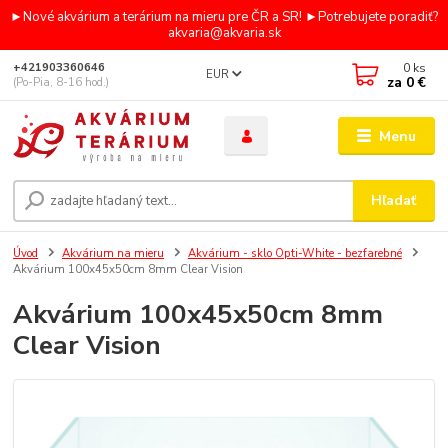
►Nové akvárium a terárium na mieru pre ČR a SR! ►Potrebujete poradiť?
akvaria@akvaria.sk
0
ks
+421903360646
EUR
za
0 €
(Po-Pia, 8-16 hod.)
Menu
Hľadať
Úvod
Akvárium na mieru
Akvárium - sklo Opti-White - bezfarebné
Akvárium 100x45x50cm 8mm Clear Vision
Akvárium 100x45x50cm 8mm
Clear Vision