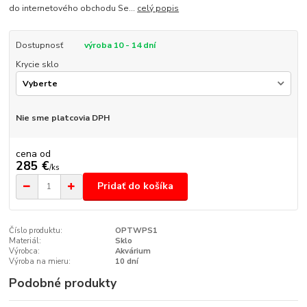
do internetového obchodu Se...
celý popis
Dostupnosť
výroba 10 - 14 dní
Krycie sklo
Nie sme platcovia DPH
cena od
285 €
/
ks
Pridať do košíka
Číslo produktu:
OPTWPS1
Materiál:
Sklo
Výrobca:
Akvárium
Výroba na mieru:
10 dní
Podobné produkty