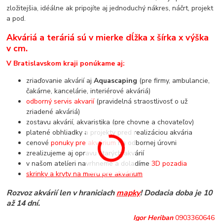
zložitejšia, idéálne ak pripojíte aj jednoduchý nákres, náčrt, projekt
a pod.
Akváriá a teráriá sú v mierke dĺžka x šírka x výška
v cm.
V Bratislavskom kraji ponúkame aj:
zriaďovanie akvárií aj
Aquascaping
(pre firmy, ambulancie,
čakárne, kancelárie, interiérové akváriá)
odborný servis akvarií
(pravidelná straostlivosť o už
zriadené akváriá)
zostavu akvárií, akvaristika (pre chovne a chovateľov)
platené obhliadky a projekty pred realizáciou akvária
cenové
ponuky pre akvárium
na odbornej úrovni
zrealizujeme aj opravu starých akvárií
v našom atelíeri navrhneme a doladíme
3D pozadia
skrinky a kryty na mieru pre akvárium
Rozvoz akvárií len v hraniciach
mapky
! Dodacia doba je 10
až 14 dní.
Igor Heriban
0903360646