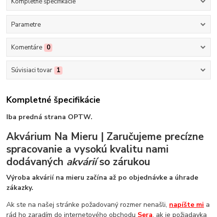
Kompletné špecifikácie
Parametre
Komentáre
0
Súvisiaci tovar
1
Kompletné špecifikácie
Iba predná strana OPTW.
Akvárium Na Mieru | Zaručujeme precízne
spracovanie a vysokú kvalitu nami
dodávaných
akvárií
so zárukou
Výroba akvárií na mieru začína až po objednávke a úhrade
zákazky.
Ak ste na našej stránke požadovaný rozmer nenašli,
napíšte mi
a
rád ho zaradím do internetového obchodu
Sera
, ak je požiadavka