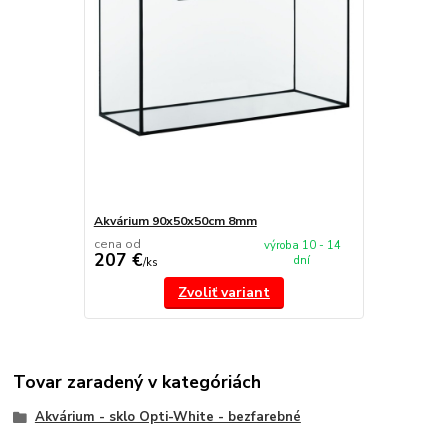
Akvárium 90x50x50cm 8mm
cena od
výroba 10 - 14
207 €
dní
/
ks
Zvoliť variant
Tovar zaradený v kategóriách
Akvárium - sklo Opti-White - bezfarebné