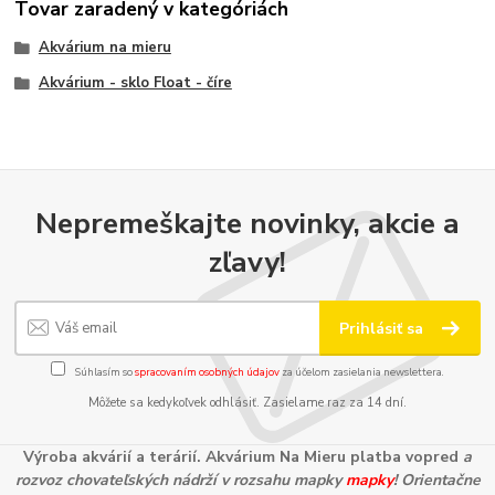
Tovar zaradený v kategóriách
Akvárium na mieru
Akvárium - sklo Float - číre
Nepremeškajte novinky, akcie a
zľavy!
Prihlásiť sa
Súhlasím so
spracovaním osobných údajov
za účelom zasielania newslettera.
Môžete sa kedykoľvek odhlásiť. Zasielame raz za 14 dní.
Výroba akvárií a terárií. Akvárium Na Mieru platba vopred
a
rozvoz chovateľských nádrží v rozsahu mapky
mapky
! Orientačne