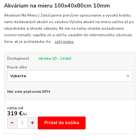
Akvárium na mieru 100x40x80cm 10mm
Akvárium Na Mieru | Zaručujeme precízne spracovanie a vysokú kvalitu
nami dodávaných akvárií so zárukou Výroba akvárií na mieru začína až po
objednávke a úhrade zákazky. Ak ste na našej stránke požadovaný
rozmer nenašli, napíšte mi a rád ho zaradím do internetového obchodu
Sera, ak je požiadavka zlo...
celý popis
Dostupnosť
výroba 10 - 14 dní
Krycie sklo
Nie sme platcovia DPH
cena od
319 €
/
ks
Pridať do košíka