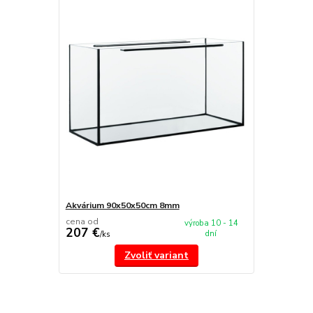
Akvárium 90x50x50cm 8mm
cena od
výroba 10 - 14
207 €
dní
/
ks
Zvoliť variant