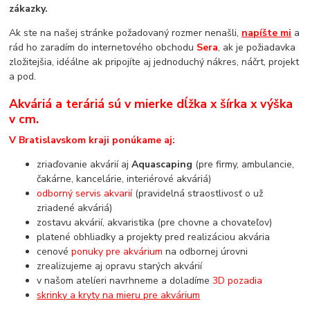
zákazky.
Ak ste na našej stránke požadovaný rozmer nenašli,
napíšte mi
a
rád ho zaradím do internetového obchodu
Sera
, ak je požiadavka
zložitejšia, idéálne ak pripojíte aj jednoduchý nákres, náčrt, projekt
a pod.
Akváriá a teráriá sú v mierke dĺžka x šírka x výška
v cm.
V Bratislavskom kraji ponúkame aj:
zriaďovanie akvárií aj
Aquascaping
(pre firmy, ambulancie,
čakárne, kancelárie, interiérové akváriá)
odborný servis akvarií
(pravidelná straostlivosť o už
zriadené akváriá)
zostavu akvárií, akvaristika (pre chovne a chovateľov)
platené obhliadky a projekty pred realizáciou akvária
cenové
ponuky pre akvárium
na odbornej úrovni
zrealizujeme aj opravu starých akvárií
v našom atelíeri navrhneme a doladíme
3D pozadia
skrinky a kryty na mieru pre akvárium