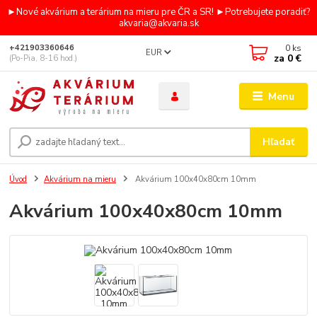
►Nové akvárium a terárium na mieru pre ČR a SR! ►Potrebujete poradiť?
akvaria@akvaria.sk
0
ks
+421903360646
EUR
za
0 €
(Po-Pia, 8-16 hod.)
Menu
Hľadať
Úvod
Akvárium na mieru
Akvárium 100x40x80cm 10mm
Akvárium 100x40x80cm 10mm