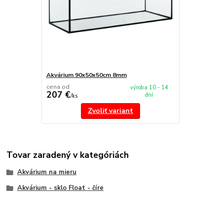
Akvárium 90x50x50cm 8mm
cena od
výroba 10 - 14
207 €
dní
/
ks
Zvoliť variant
Tovar zaradený v kategóriách
Akvárium na mieru
Akvárium - sklo Float - číre