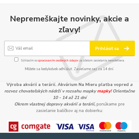
Nepremeškajte novinky, akcie a
zľavy!
Prihlásiť sa
Súhlasím so
spracovaním osobných údajov
za účelom zasielania newslettera.
Môžete sa kedykoľvek odhlásiť. Zasielame raz za 14 dní.
Výroba akvárií a terárií. Akvárium Na Mieru platba vopred
a
rozvoz chovateľských nádrží v rozsahu mapky
mapky
! Orientačne
10 - 14 až 21 dní
Okrem vlastnej dopravy akvárií a terárií,
ponúkame pre
zasielanie balíčkov aj na dobierku: