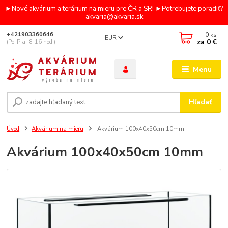
►Nové akvárium a terárium na mieru pre ČR a SR! ►Potrebujete poradiť?
akvaria@akvaria.sk
0
ks
+421903360646
EUR
za
0 €
(Po-Pia, 8-16 hod.)
Menu
Hľadať
Úvod
Akvárium na mieru
Akvárium 100x40x50cm 10mm
Akvárium 100x40x50cm 10mm