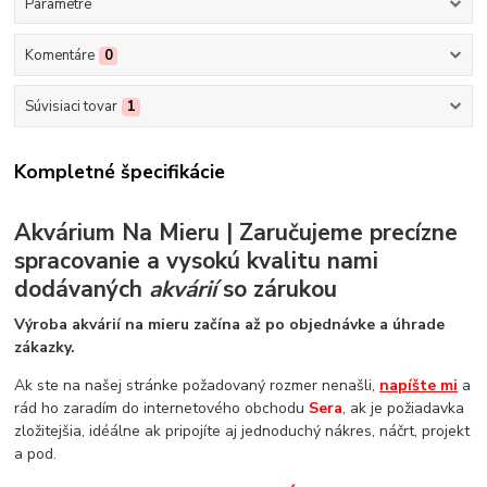
Parametre
Komentáre
0
Súvisiaci tovar
1
Kompletné špecifikácie
Akvárium Na Mieru | Zaručujeme precízne
spracovanie a vysokú kvalitu nami
dodávaných
akvárií
so zárukou
Výroba akvárií na mieru začína až po objednávke a úhrade
zákazky.
Ak ste na našej stránke požadovaný rozmer nenašli,
napíšte mi
a
rád ho zaradím do internetového obchodu
Sera
, ak je požiadavka
zložitejšia, idéálne ak pripojíte aj jednoduchý nákres, náčrt, projekt
a pod.