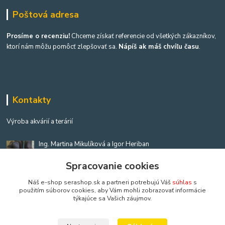
Poštová adresa
Prosíme o recenziu!
Chceme získať referencie od všetkých zákazníkov,
ktorí nám môžu pomôcť zlepšovať sa.
Nápíš ak máš chvíľu času
.
Kontakty
Výroba akvárií a terárií
Ing. Martina Mikulíková a Igor Heriban
+421903360646
Spracovanie cookies
(Po-Pia, 8-16 hod.)
Náš e-shop serashop.sk a partneri potrebujú Váš
súhlas
s
akvaria@akvaria.sk
použitím súborov cookies, aby Vám mohli zobrazovať informácie
týkajúce sa Vašich záujmov.