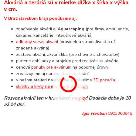
Akváriá a teráriá sú v mierke dĺžka x šírka x výška
v cm.
V Bratislavskom kraji ponúkame aj:
zriaďovanie akvárií aj
Aquascaping
(pre firmy, ambulancie,
čakárne, kancelárie, interiérové akváriá)
odborný servis akvarií
(pravidelná straostlivosť o už
zriadené akváriá)
zostavu akvárií, akvaristika (pre chovne a chovateľov)
platené obhliadky a projekty pred realizáciou akvária
cenové
ponuky pre akvárium
na odbornej úrovni
zrealizujeme aj opravu starých akvárií
v našom atelíeri navrhneme a doladíme
3D pozadia
skrinky a kryty na mieru pre akvárium
Rozvoz akvárií len v hraniciach
mapky
! Dodacia doba je 10
až 14 dní.
Igor Heriban
0903360646