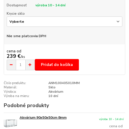
Dostupnosť
výroba 10 - 14 dní
Krycie sklo
Nie sme platcovia DPH
cena od
239 €
/
ks
Pridať do košíka
Číslo produktu:
ANM100405010MM
Materiál:
Sklo
Výrobca:
Akvárium
Výroba na mieru:
10 dní
Podobné produkty
Akvárium 90x50x50cm 8mm
výroba 10 - 14 dní
cena od