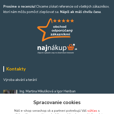
Prosíme o recenziu!
Chceme získať referencie od všetkých zákazníkov,
ktorí nám môžu pomôcť zlepšovať sa.
Nápíš ak máš chvíľu času
.
Kontakty
Výroba akvárií a terárií
Ing. Martina Mikulíková a Igor Heriban
+421903360646
Spracovanie cookies
(Po-Pia, 8-16 hod.)
Náš e-shop serashop.sk a partneri potrebujú Váš
súhlas
s
akvaria@akvaria.sk