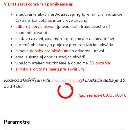
V Bratislavskom kraji ponúkame aj:
zriaďovanie akvárií aj
Aquascaping
(pre firmy, ambulancie,
čakárne, kancelárie, interiérové akváriá)
odborný servis akvarií
(pravidelná straostlivosť o už
zriadené akváriá)
zostavu akvárií, akvaristika (pre chovne a chovateľov)
platené obhliadky a projekty pred realizáciou akvária
cenové
ponuky pre akvárium
na odbornej úrovni
zrealizujeme aj opravu starých akvárií
v našom atelíeri navrhneme a doladíme
3D pozadia
skrinky a kryty na mieru pre akvárium
Rozvoz akvárií len v hraniciach
mapky
! Dodacia doba je 10
až 14 dní.
Igor Heriban
0903360646
Parametre