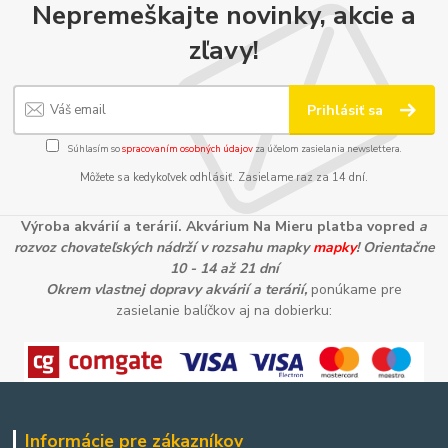
Nepremeškajte novinky, akcie a
zľavy!
Prihlásiť sa
Súhlasím so
spracovaním osobných údajov
za účelom zasielania newslettera.
Môžete sa kedykoľvek odhlásiť. Zasielame raz za 14 dní.
Výroba akvárií a terárií. Akvárium Na Mieru platba vopred
a
rozvoz chovateľských nádrží v rozsahu mapky
mapky
! Orientačne
10 - 14 až 21 dní
Okrem vlastnej dopravy akvárií a terárií,
ponúkame pre
zasielanie balíčkov aj na dobierku:
Informácie pre zákazníkov