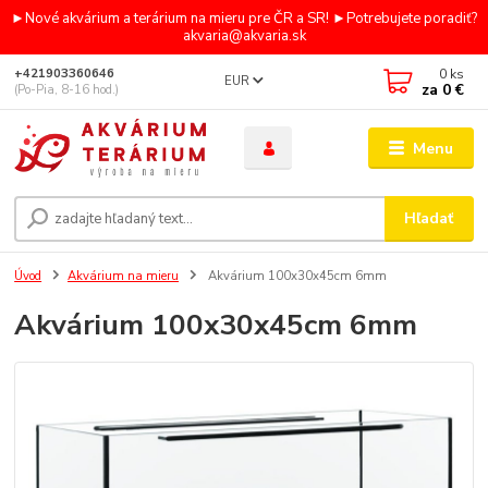
►Nové akvárium a terárium na mieru pre ČR a SR! ►Potrebujete poradiť?
akvaria@akvaria.sk
0
ks
+421903360646
EUR
za
0 €
(Po-Pia, 8-16 hod.)
Menu
Hľadať
Úvod
Akvárium na mieru
Akvárium 100x30x45cm 6mm
Akvárium 100x30x45cm 6mm