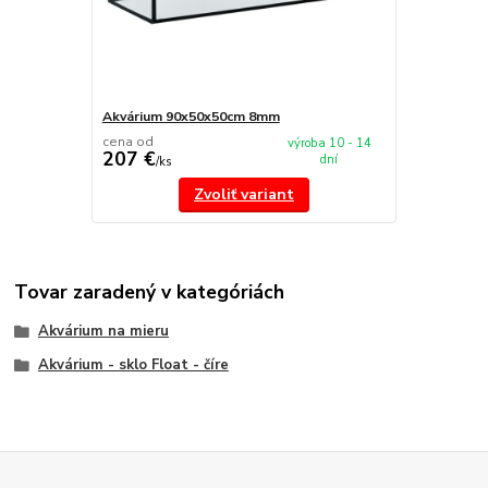
Akvárium 90x50x50cm 8mm
cena od
výroba 10 - 14
207 €
dní
/
ks
Zvoliť variant
Tovar zaradený v kategóriách
Akvárium na mieru
Akvárium - sklo Float - číre