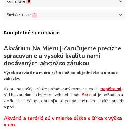
Komentáre
0
Súvisiaci tovar
1
Kompletné špecifikácie
Akvárium Na Mieru | Zaručujeme precízne
spracovanie a vysokú kvalitu nami
dodávaných
akvárií
so zárukou
Výroba akvárií na mieru začína až po objednávke a úhrade
zákazky.
Ak ste na našej stránke požadovaný rozmer nenašli,
napíšte mi
a
rád ho zaradím do internetového obchodu
Sera
, ak je požiadavka
zložitejšia, idéálne ak pripojíte aj jednoduchý nákres, náčrt, projekt
a pod.
Akváriá a teráriá sú v mierke dĺžka x šírka x výška
v cm.