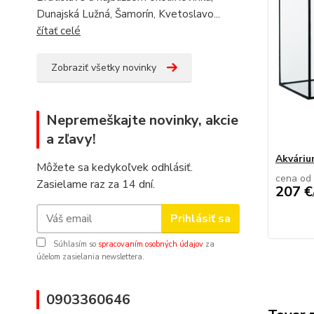
Dunajská Lužná, Šamorín, Kvetoslavo...
čítať celé
Zobraziť všetky novinky
Nepremeškajte novinky, akcie
a zľavy!
Akvári
Môžete sa kedykoľvek odhlásiť.
cena od
Zasielame raz za 14 dní.
207 €
Prihlásiť sa
Súhlasím so
spracovaním osobných údajov
za
účelom zasielania newslettera.
0903360646