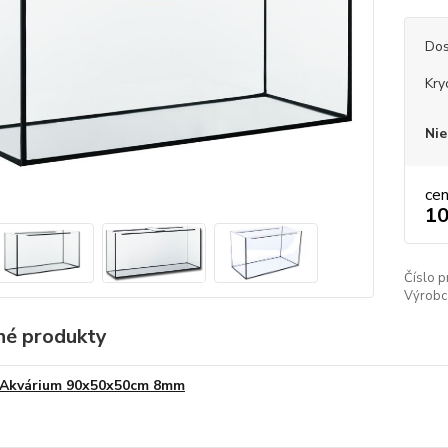
Dos
Kry
Nie
ce
10
Číslo p
Výrobc
é produkty
Akvárium 90x50x50cm 8mm