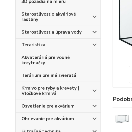
3D pozadia na mieru
Starostlivosť o akváriové
rastliny
Starostlivosť a úprava vody
Teraristika
Akvateráriá pre vodné
korytnačky
Terárium pre iné zvieratá
Krmivo pre ryby a krevety |
Vločkové krmivá
Podobn
Osvetlenie pre akvárium
Ohrievanie pre akvárium
Filtračná technika