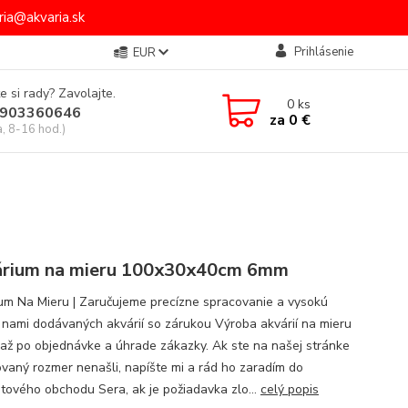
ia@akvaria.sk
Prihlásenie
EUR
e si rady? Zavolajte.
0
ks
903360646
za
0 €
a, 8-16 hod.)
rium na mieru 100x30x40cm 6mm
um Na Mieru | Zaručujeme precízne spracovanie a vysokú
u nami dodávaných akvárií so zárukou Výroba akvárií na mieru
 až po objednávke a úhrade zákazky. Ak ste na našej stránke
vaný rozmer nenašli, napíšte mi a rád ho zaradím do
etového obchodu Sera, ak je požiadavka zlo...
celý popis