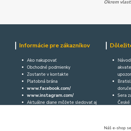
Okrem vlastn
Informácie pre zákazníkov
Dôležit
Ako nakupovať
Návod 
Obchodné podmienky
akvater
Zostante v kontakte
upozor
Platobná brána
Bratis
www.facebook.com/
doruče
www.instagram.com/
Sera za
Aktuálne diane môžete sledovať aj
České 
prostredníctvom nášho facebooku
a na instagrame:
Náš e-shop se