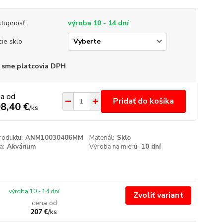
tupnosť
výroba 10 - 14 dní
cie sklo
 sme platcovia DPH
na od
Pridať do košíka
8,40 €
/
ks
roduktu:
ANM10030406MM
Materiál:
Sklo
a:
Akvárium
Výroba na mieru:
10 dní
výroba 10 - 14 dní
Zvoliť variant
cena od
207 €
/
ks