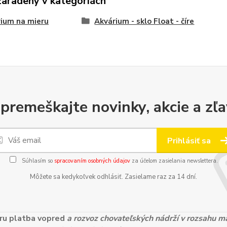
zaradený v kategóriách
ium na mieru
Akvárium - sklo Float - číre
premeškajte novinky, akcie a zľa
Prihlásiť sa
Súhlasím so
spracovaním osobných údajov
za účelom zasielania newslettera.
Môžete sa kedykoľvek odhlásiť. Zasielame raz za 14 dní.
ieru platba vopred
a rozvoz chovateľských nádrží v rozsahu 