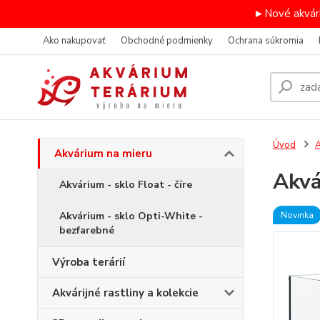
►Nové akvári
Ako nakupovať
Obchodné podmienky
Ochrana súkromia
Úvod
A
Akvárium na mieru
Akv
Akvárium - sklo Float - číre
Akvárium - sklo Opti-White -
Novinka
bezfarebné
Výroba terárií
Akvárijné rastliny a kolekcie