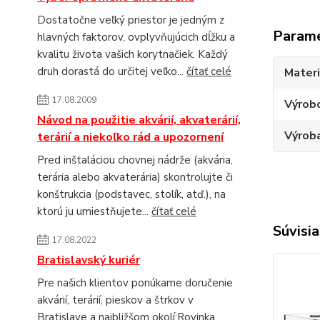
Dostatočne veľký priestor je jedným z
Param
hlavných faktorov, ovplyvňujúcich dĺžku a
kvalitu života vašich korytnačiek. Každý
druh dorastá do určitej veľko...
čítať celé
Materi
17.08.2009
Výrob
Návod na použitie akvárií, akvaterárií,
Výroba
terárií a niekoľko rád a upozornení
Pred inštaláciou chovnej nádrže (akvária,
terária alebo akvaterária) skontrolujte či
konštrukcia (podstavec, stolík, atď.), na
ktorú ju umiestňujete...
čítať celé
Súvisia
17.08.2022
Bratislavský kuriér
Pre našich klientov ponúkame doručenie
akvárií, terárií, pieskov a štrkov v
Bratislave a najbližšom okolí:Rovinka,