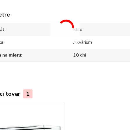
etre
ál
Sklo
ca
Akvárium
 na mieru
10 dní
ci tovar
1