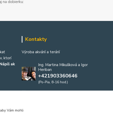
j na dobierku:
Kontakty
kať
Výroba akvárií a terárií
, ktorí
Nápíš ak
Ing. Martina Mikulíková a Igor
Heriban
+421903360646
(Po-Pia, 8-16 hod.)
akvaria@akvaria.sk
 aby Vám mohli