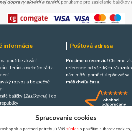
ej dopravy akvárií a terárií,
ponúkame pre zasielanie balíčkov a
é informácie
Poštová adresa
na použitie akvárií,
Prosíme o recenziu!
Chceme zís
árií, terárií a niekoľko rád a
referencie od všetkých zákazníkov
není
nám môžu pomôcť zlepšovať sa.
lavský rozvoz a bezpečné
máš chvíľu času
.
ni
sílá balíčky (
Zásilkovna
) i do
republiky
Spracovanie cookies
rashop.sk a partneri potrebujú Váš
súhlas
s použitím súborov cookies,