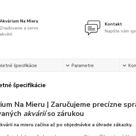
Akvárium Na Mieru
Kontakt
Zriaďovanie a servis
Napíšte nám sp
akvárií
etné špecifikácie
Parametre
Ko
tné špecifikácie
ium Na Mieru | Zaručujeme precízne spr
vaných
akvárií
so zárukou
kvárií na mieru začína až po objednávke a úhrade zákazky.