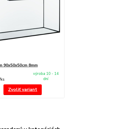
um 90x50x50cm 8mm
výroba 10 - 14
dní
/
ks
Zvoliť variant