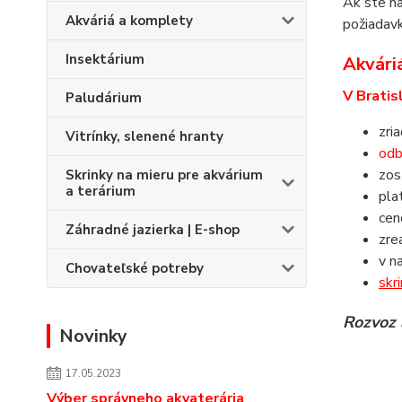
Ak ste na
Akváriá a komplety
požiadavk
Insektárium
Akváriá
V Bratis
Paludárium
zri
Vitrínky, slenené hranty
odb
zos
Skrinky na mieru pre akvárium
a terárium
pla
ce
Záhradné jazierka | E-shop
zre
v n
Chovateľské potreby
skr
Rozvoz 
Novinky
17.05.2023
Výber správneho akvaterária