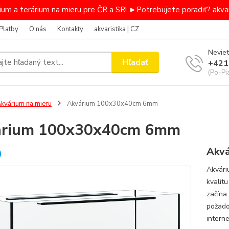
um a terárium na mieru pre ČR a SR! ►Potrebujete poradiť? akvar
Platby
O nás
Kontakty
akvaristika | CZ
Neviet
Hľadať
+421
(Po-Pi
kvárium na mieru
Akvárium 100x30x40cm 6mm
árium 100x30x40cm 6mm
Akvá
Akvári
kvalit
začína
požado
intern