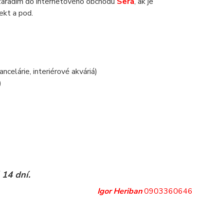
zaradím do internetového obchodu
Sera
, ak je
jekt a pod.
.
ancelárie, interiérové akváriá)
)
 14 dní.
Igor Heriban
0903360646