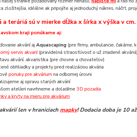
 našej stránke požadovaný rozmer nenašli,
napíšte mi
a rád ho 
a zložitejšia, idéálne ak pripojíte aj jednoduchý nákres, náčrt, pro
 a teráriá sú v mierke dĺžka x šírka x výška v cm
lavskom kraji ponúkame aj:
aďovanie akvárií aj
Aquascaping
(pre firmy, ambulancie, čakárne, k
orný servis akvarií
(pravidelná straostlivosť o už zriadené akváriá
tavu akvárií, akvaristika (pre chovne a chovateľov)
tené obhliadky a projekty pred realizáciou akvária
nové
ponuky pre akvárium
na odbornej úrovni
alizujeme aj opravu starých akvárií
ašom atelíeri navrhneme a doladíme
3D pozadia
inky a kryty na mieru pre akvárium
akvárií len v hraniciach
mapky
! Dodacia doba je 10 až