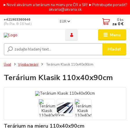
►Nové akvárium a terárium na mieru pre ČR a SR! ►Potrebujete poradiť?
akvaria@akvaria.sk
0
ks
+421903360646
EUR
za
0 €
(Po-Pia, 8-16 hod.)
Menu
Hľadať
Úvod
Výroba terárií
Terárium Klasik 110x40x90cm
Terárium Klasik 110x40x90cm
Terárium na mieru 110x40x90cm