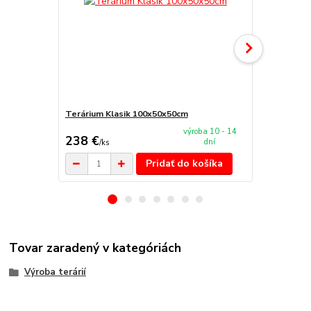
Terárium Klasik 100x50x50cm
Terárium Sp
výroba 10 - 14
238 €
112 €
dní
/
ks
/
ks
Pridať do košíka
Tovar zaradený v kategóriách
Výroba terárií