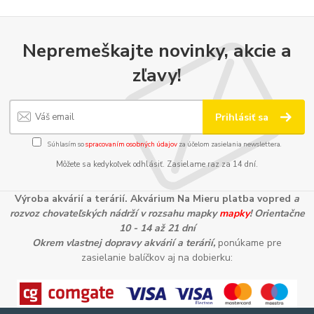
Nepremeškajte novinky, akcie a
zľavy!
Prihlásiť sa
Súhlasím so
spracovaním osobných údajov
za účelom zasielania newslettera.
Môžete sa kedykoľvek odhlásiť. Zasielame raz za 14 dní.
Výroba akvárií a terárií. Akvárium Na Mieru platba vopred
a
rozvoz chovateľských nádrží v rozsahu mapky
mapky
! Orientačne
10 - 14 až 21 dní
Okrem vlastnej dopravy akvárií a terárií,
ponúkame pre
zasielanie balíčkov aj na dobierku: