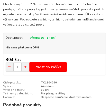
Chcete svoj rozmer? Napíšte mi a rád ho zaradím do internetového
predaja, môžete pripojiť aj jednoduchý nákres, náčrtok, projekt a pod. Tu
nájdete naše kontakty. Vyrábané teráriá uvádzam v miere dĺžka x šírka x
výška v cm. Potrebujete akvárium, terárium, paludárium nadštandardnej
veľkosti, alebo c...
celý popis
Dostupnosť
výroba 10 - 14 dní
Nie sme platcovia DPH
304 €
/
ks
Pridať do košíka
Číslo produktu:
TC1104090
Výrobca:
Akvárium
Výroba na mieru:
10 dní
Terárium / paludárium:
Pre plazy, rastliny
Doprava:
Bezpečné doručenie vlastným autom
Podobné produkty