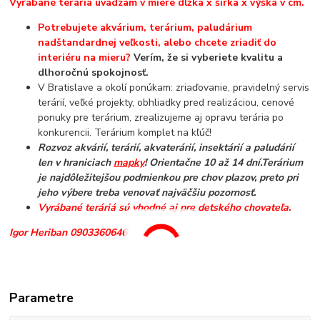
Vyrábané teráriá uvádzam v miere dĺžka x šírka x výška v cm.
Potrebujete akvárium, terárium, paludárium
nadštandardnej veľkosti, alebo chcete zriadiť do
interiéru na mieru?
Verím, že si vyberiete kvalitu a
dlhoročnú spokojnosť.
V Bratislave a okolí ponúkam: zriaďovanie, pravidelný servis
terárií, veľké projekty, obhliadky pred realizáciou, cenové
ponuky pre terárium, zrealizujeme aj opravu terária po
konkurencii. Terárium komplet na kľúč!
Rozvoz akvárií, terárií, akvaterárií, insektárií a paludárií
len v hraniciach
mapky
! Orientačne 10 až 14 dní.
Terárium
je najdôležitejšou podmienkou pre chov plazov, preto pri
jeho výbere treba venovať najväčšiu pozornosť.
Vyrábané teráriá sú vhodné aj pre detského chovateľa.
Igor Heriban 0903360646
Parametre