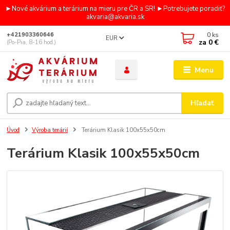
►Nové akvárium a terárium na mieru pre ČR a SR! ►Potrebujete poradiť?
akvaria@akvaria.sk
0
ks
+421903360646
EUR
za
0 €
(Po-Pia, 8-16 hod.)
Menu
Hľadať
Úvod
Výroba terárií
Terárium Klasik 100x55x50cm
Terárium Klasik 100x55x50cm