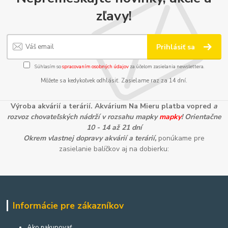
zľavy!
Prihlásiť sa
Súhlasím so
spracovaním osobných údajov
za účelom zasielania newslettera.
Môžete sa kedykoľvek odhlásiť. Zasielame raz za 14 dní.
Výroba akvárií a terárií. Akvárium Na Mieru platba vopred
a
rozvoz chovateľských nádrží v rozsahu mapky
mapky
! Orientačne
10 - 14 až 21 dní
Okrem vlastnej dopravy akvárií a terárií,
ponúkame pre
zasielanie balíčkov aj na dobierku:
Informácie pre zákazníkov
Ako nakupovať