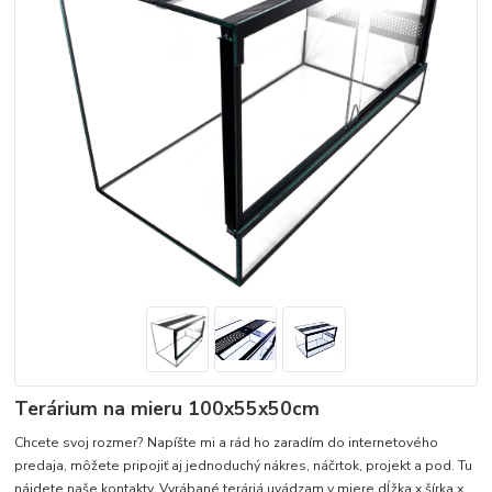
Terárium na mieru 100x55x50cm
Chcete svoj rozmer? Napíšte mi a rád ho zaradím do internetového
predaja, môžete pripojiť aj jednoduchý nákres, náčrtok, projekt a pod. Tu
nájdete naše kontakty. Vyrábané teráriá uvádzam v miere dĺžka x šírka x