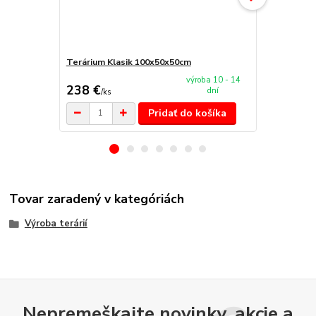
Terárium Klasik 100x50x50cm
Terárium Sp
výroba 10 - 14
238 €
112 €
dní
/
ks
/
ks
Pridať do košíka
Tovar zaradený v kategóriách
Výroba terárií
Nepremeškajte novinky, akcie a