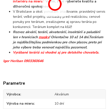
interiéru na mieru?
Verím, že si vyberiete kvalitu a
dlhoročnú spokojnosť.
V Bratislave a okolí ponúkam: zriaďovanie, pravidelný servis
terárií, veľké projekty, obhliadky pred realizáciou, cenové
ponuky pre terárium, zrealizujeme aj opravu terária po
konkurencii. Terárium komplet na kľúč!
Rozvoz akvárií, terárií, akvaterárií, insektárií a paludárií
len v hraniciach
mapky
! Orientačne 10 až 14 dní.
Terárium
je najdôležitejšou podmienkou pre chov plazov, preto pri
jeho výbere treba venovať najväčšiu pozornosť.
Vyrábané teráriá sú vhodné aj pre detského chovateľa.
Igor Heriban 0903360646
Parametre
Výrobca
Akvárium
Výroba na mieru
10 dní