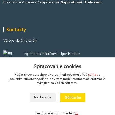
ktorí nám môžu pomôcť zlepšovať sa.
Nápíš ak máš chvíľu času
.
Kontakty
Výroba akvárií a terárií
Ing. Martina Mikulíková a Igor Heriban
+421903360646
(Po-Pia, 8-16 hod.)
Spracovanie cookies
Náš e-shop serashop.sk a partneri potrebujú Váš
súhlas
s
akvaria@akvaria.sk
použitím súborov cookies, aby Vám mohli zobrazovať informácie
týkajúce sa Vašich záujmov.
Súhlasím
Nastavenia
Copyright: AkvaShop s.r.o. • 1999 - 2024 • IBAN: SK9583300000002201237425
Súhlas môžete odmietnuť
tu
.