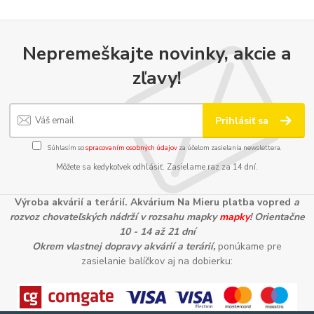
Nepremeškajte novinky, akcie a
zľavy!
Prihlásiť sa
Súhlasím so
spracovaním osobných údajov
za účelom zasielania newslettera.
Môžete sa kedykoľvek odhlásiť. Zasielame raz za 14 dní.
Výroba akvárií a terárií. Akvárium Na Mieru platba vopred
a
rozvoz chovateľských nádrží v rozsahu mapky
mapky
! Orientačne
10 - 14 až 21 dní
Okrem vlastnej dopravy akvárií a terárií,
ponúkame pre
zasielanie balíčkov aj na dobierku: