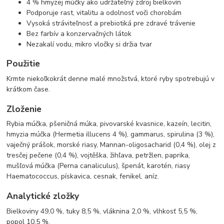
4 % hmyzej múčky ako udržateľný zdroj bielkovín
Podporuje rast, vitalitu a odolnosť voči chorobám
Vysoká stráviteľnosť a prebiotiká pre zdravé trávenie
Bez farbív a konzervačných látok
Nezakalí vodu, mikro vločky si držia tvar
Použitie
Krmte niekoľkokrát denne malé množstvá, ktoré ryby spotrebujú v
krátkom čase.
Zloženie
Rybia múčka, pšeničná múka, pivovarské kvasnice, kazeín, lecitin,
hmyzia múčka (Hermetia illucens 4 %), gammarus, spirulina (3 %),
vaječný prášok, morské riasy, Mannan-oligosacharid (0,4 %), olej z
tresčej pečene (0,4 %), vojtěška, žihľava, petržlen, paprika,
mušľová múčka (Perna canaliculus), špenát, karotén, riasy
Haematococcus, pískavica, cesnak, fenikel, aníz.
Analytické zložky
Bielkoviny 49,0 %, tuky 8,5 %, vláknina 2,0 %, vlhkosť 5,5 %,
popol 10,5 %.