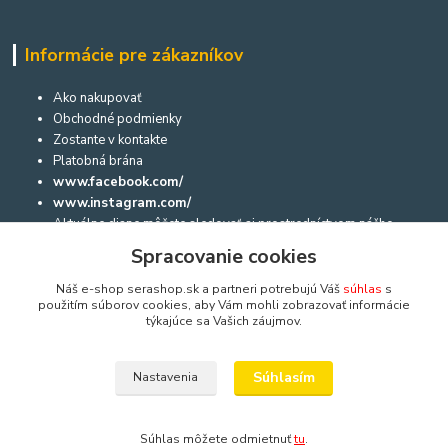
Informácie pre zákazníkov
Ako nakupovať
Obchodné podmienky
Zostante v kontakte
Platobná brána
www.facebook.com/
www.instagram.com/
Aktuálne diane môžete sledovať aj prostredníctvom nášho
facebooku a na instagrame:
Spracovanie cookies
Náš e-shop serashop.sk a partneri potrebujú Váš
súhlas
s
použitím súborov cookies, aby Vám mohli zobrazovať informácie
Dôležité informácie
týkajúce sa Vašich záujmov.
Návod na použitie akvárií, akvaterárií, terárií a niekoľko rád a
Súhlasím
Nastavenia
upozornení
Bratislavský rozvoz a bezpečné doručeni
Sera zasílá balíčky (
Zásilkovna
) i do České republiky
Súhlas môžete odmietnuť
tu
.