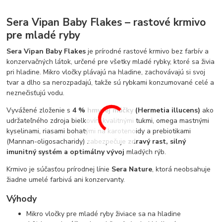
Sera Vipan Baby Flakes – rastové krmivo
pre mladé ryby
Sera Vipan Baby Flakes
je prírodné rastové krmivo bez farbív a
konzervačných látok, určené pre všetky mladé rybky, ktoré sa živia
pri hladine. Mikro vločky plávajú na hladine, zachovávajú si svoj
tvar a dlho sa nerozpadajú, takže sú rybkami konzumované celé a
neznečisťujú vodu.
Vyvážené zloženie s
4 % hmyzej múčky (Hermetia illucens)
ako
udržateľného zdroja bielkovín, kvalitnými tukmi, omega mastnými
kyselinami, riasami bohatými na karotenoidy a prebiotikami
(Mannan-oligosacharidy) zabezpečuje
zdravý rast, silný
imunitný systém a optimálny vývoj
mladých rýb.
Krmivo je súčasťou prírodnej línie
Sera Nature
, ktorá neobsahuje
žiadne umelé farbivá ani konzervanty.
Výhody
Mikro vločky pre mladé ryby živiace sa na hladine