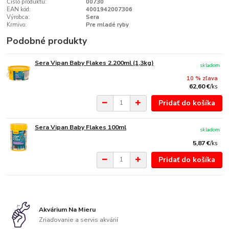
Číslo produktu:
00730
EAN kód:
4001942007306
Výrobca:
Sera
Krmivo:
Pre mladé ryby
Podobné produkty
Sera Vipan Baby Flakes 2.200ml (1,3kg)
skladom
10 % zľava
62,60 €
/
ks
Pridať do košíka
Sera Vipan Baby Flakes 100ml
skladom
5,87 €
/
ks
Pridať do košíka
Akvárium Na Mieru
Zriaďovanie a servis akvárií