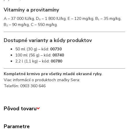
Vitamíny a provitamíny
A – 37 000 IU/kg, D₃ – 1 800 IU/kg, E – 120 mg/kg, B₁ – 35 mg/kg,
B₂ – 90 mg/kg, C – 550 mg/kg.
Dostupné varianty a kódy produktov
50 ml (30 g) – kód:
00730
100 ml (56 g) – kód:
00740
2,2 l (1,1 kg) – kód:
00780
Kompletné krmivo pre všetky mladé okrasné ryby.
Viac informácií o produktoch značky Sera:
Telefón: 0903 360 646
Pôvod tovaru
Parametre