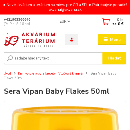
►Nové akvárium a terárium na mieru pre ČR a SR! ►Potrebujete poradiť?
akvaria@akvaria.sk
0
ks
+421903360646
EUR
za
0 €
(Po-Pia, 8-16 hod.)
Menu
Hľadať
Úvod
Krmivo pre ryby a krevety | Vločkové krmivá
Sera Vipan Baby
Flakes 50ml
Sera Vipan Baby Flakes 50ml