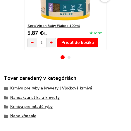
Sera Vipan Baby Flakes 100ml
Sera Vipan B
5,87 €
62,60 €
skladom
/
ks
/
k
Pridať do košíka
Tovar zaradený v kategóriách
Krmivo pre ryby a krevety | Vločkové krmivá
Nanoakvaristika a krevety
Krmivá pre mladé ryby
Nano kŕmenie