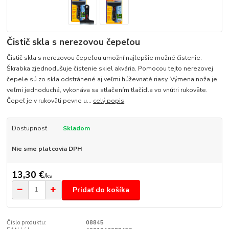
Čistič skla s nerezovou čepeľou
Čistič skla s nerezovou čepeľou umožní najlepšie možné čistenie.
Škrabka zjednodušuje čistenie skiel akvária. Pomocou tejto nerezovej
čepele sú zo skla odstránené aj veľmi húževnaté riasy. Výmena noža je
veľmi jednoduchá, vykonáva sa stlačením tlačidla vo vnútri rukoväte.
Čepeľ je v rukoväti pevne u...
celý popis
Dostupnosť
Skladom
Nie sme platcovia DPH
13,30 €
/
ks
Pridať do košíka
Číslo produktu:
08845