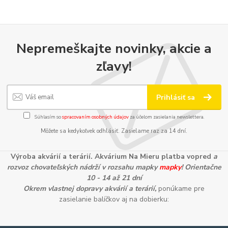
Nepremeškajte novinky, akcie a
zľavy!
Prihlásiť sa
Súhlasím so
spracovaním osobných údajov
za účelom zasielania newslettera.
Môžete sa kedykoľvek odhlásiť. Zasielame raz za 14 dní.
Výroba akvárií a terárií. Akvárium Na Mieru platba vopred
a
rozvoz chovateľských nádrží v rozsahu mapky
mapky
! Orientačne
10 - 14 až 21 dní
Okrem vlastnej dopravy akvárií a terárií,
ponúkame pre
zasielanie balíčkov aj na dobierku: