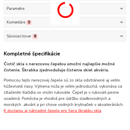
Parametre
Komentáre
0
Súvisiaci tovar
8
Kompletné špecifikácie
Čistič skla s nerezovou čepeľou umožní najlepšie možné
čistenie. Škrabka zjednodušuje čistenie skiel akvária.
Pomocou tejto nerezovej čepele sú zo skla odstránené aj veľmi
húževnaté riasy. Výmena noža je veľmi jednoduchá, vykonáva sa
stlačením tlačidla vo vnútri rukoväte. Čepeľ je v rukoväti pevne
usadená. Pomôcka je vhodná pre údržbu sladkovodných a
morských akvárií a pri chove vodných krytnačiek v akvateráriách.
K dostaniu aj náhradné čepele pre Sera škrabku skla