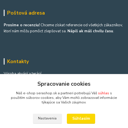
Poštová adresa
Prosíme o recenziu!
Chceme získať referencie od všetkých zákazníkov,
ktorí nám môžu pomôcť zlepšovať sa.
Nápíš ak máš chvíľu času
.
Kontakty
Výroba akvárií a terárií
Spracovanie cookies
Ing. Martina Mikulíková a Igor Heriban
+421903360646
Náš e-shop serashop.sk a partneri potrebujú Váš
súhlas
s
použitím súborov cookies, aby Vám mohli zobrazovať informácie
(Po-Pia, 8-16 hod.)
týkajúce sa Vašich záujmov.
akvaria@akvaria.sk
Súhlasím
Nastavenia