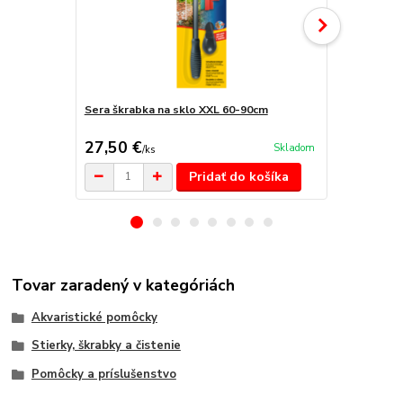
Sera škrabka na sklo XXL 60-90cm
Sera Magnet
27,50 €
17,70 €
Skladom
/
ks
/
k
Pridať do košíka
Tovar zaradený v kategóriách
Akvaristické pomôcky
Stierky, škrabky a čistenie
Pomôcky a príslušenstvo