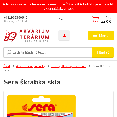
►Nové akvárium a terárium na mieru pre ČR a SR! ►Potrebujete poradiť?
akvaria@akvaria.sk
0
ks
+421903360646
EUR
za
0 €
(Po-Pia, 8-16 hod.)
Menu
Hľadať
Úvod
Akvaristické pomôcky
Stierky, škrabky a čistenie
Sera škrabka
skla
Sera škrabka skla