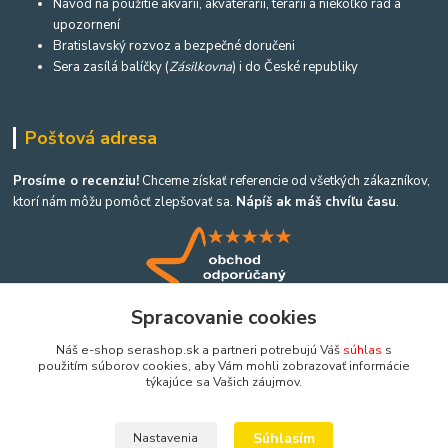
Návod na použitie akvárií, akvaterárií, terárií a niekoľko rád a
upozornení
Bratislavský rozvoz a bezpečné doručeni
Sera zasílá balíčky (
Zásilkovna
) i do České republiky
Poštová adresa
Prosíme o recenziu!
Chceme získať referencie od všetkých zákazníkov,
ktorí nám môžu pomôcť zlepšovať sa.
Nápíš ak máš chvíľu času
.
Spracovanie cookies
Náš e-shop serashop.sk a partneri potrebujú Váš
súhlas
s
použitím súborov cookies, aby Vám mohli zobrazovať informácie
týkajúce sa Vašich záujmov.
Kontakty
Súhlasím
Nastavenia