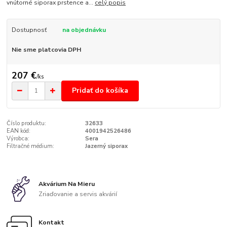
vnútorné siporax prstence a...
celý popis
Dostupnosť
na objednávku
Nie sme platcovia DPH
207 €
/
ks
Pridať do košíka
Číslo produktu:
32633
EAN kód:
4001942526486
Výrobca:
Sera
Filtračné médium:
Jazerný siporax
Akvárium Na Mieru
Zriaďovanie a servis akvárií
Kontakt