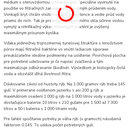
médium s oteruvzdornou ochranou gulí, špeciálne vyvinuté na
použitie vo filtračných zariadeniach so silným prúdením vody.
Vonkajší kryt chráni vnútorné siporax prstence a vedie prúd vody
priamo do nich. Tak je prstenec zo spekaného skla účinne vodou
vymytý a nitrifikačný výkon filtračných baktérií je zvýšený
maximálnym prísunom kyslíka.
Vďaka jedinečnej trojrozmernej tunelovej štruktúre s množstvom
pórov majú filtračné baktérie vo vnútri ležiacom siporaxe
preukázateľne ideálne podmienky na usídlenie. Povrchová plocha
pre potrebné udeľovanie je čo najviac zväčšená a tým
maximalizuje odbúravanie škodlivín. Výsledkom je biologicky čistá
voda a obzvlášť dlhá životnosť filtra.
Dávkovanie závisí od hustoty rýb. Na 1.000 gramov rýb treba 145
gulí. V primerane osídlenom jazierku s asi 200 g rýb a
maximálnom osadení 1.000 g rýb na 1.000 litrov vody v jazierku je
dostačujúce balenie 10 litrov s 210 guľami pre 1.500 až 7.300
litrov a 50 l balenia s 1.000 litrami vody.
Pre ľahké spočítanie potreby je váha rýb (v gramoch) násobená
faktorom 0,145. To udáva počet potrebných gulí.