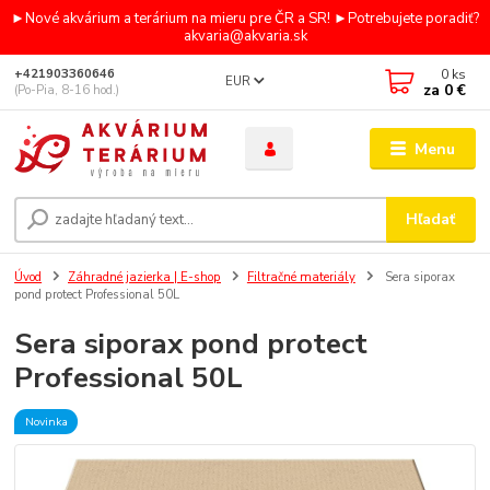
►Nové akvárium a terárium na mieru pre ČR a SR! ►Potrebujete poradiť?
akvaria@akvaria.sk
0
ks
+421903360646
EUR
za
0 €
(Po-Pia, 8-16 hod.)
Menu
Hľadať
Úvod
Záhradné jazierka | E-shop
Filtračné materiály
Sera siporax
pond protect Professional 50L
Sera siporax pond protect
Professional 50L
Novinka