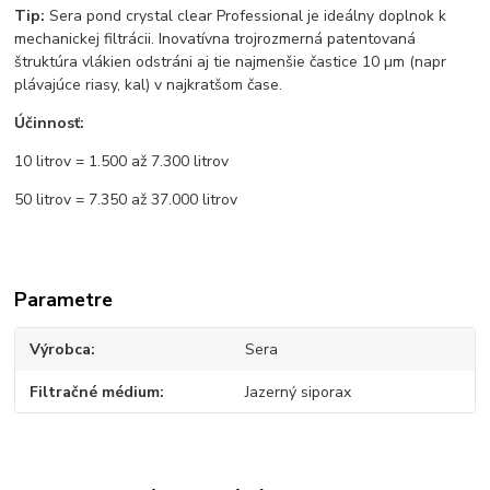
Tip:
Sera pond crystal clear Professional je ideálny doplnok k
mechanickej filtrácii. Inovatívna trojrozmerná patentovaná
štruktúra vlákien odstráni aj tie najmenšie častice 10 µm (napr
plávajúce riasy, kal) v najkratšom čase.
Účinnosť:
10 litrov = 1.500 až 7.300 litrov
50 litrov = 7.350 až 37.000 litrov
Parametre
Výrobca
Sera
Filtračné médium
Jazerný siporax