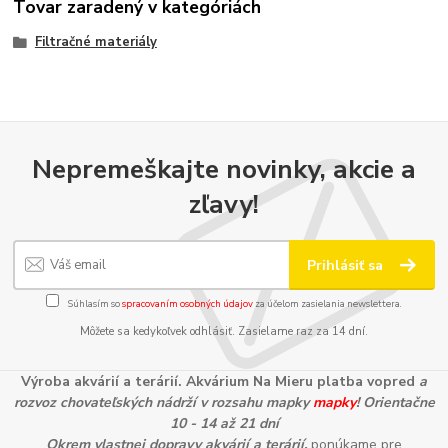
Tovar zaradený v kategóriách
Filtračné materiály
Nepremeškajte novinky, akcie a
zľavy!
Prihlásiť sa
Súhlasím so
spracovaním osobných údajov
za účelom zasielania newslettera.
Môžete sa kedykoľvek odhlásiť. Zasielame raz za 14 dní.
Výroba akvárií a terárií. Akvárium Na Mieru platba vopred
a
rozvoz chovateľských nádrží v rozsahu mapky
mapky
! Orientačne
10 - 14 až 21 dní
Okrem vlastnej dopravy akvárií a terárií,
ponúkame pre