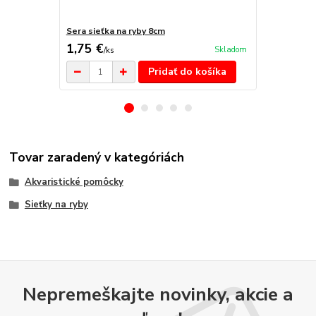
Sera sieťka na ryby 8cm
Sera sieťka 
1,75 €
1,95 €
Skladom
/
ks
/
ks
Pridať do košíka
Tovar zaradený v kategóriách
Akvaristické pomôcky
Sieťky na ryby
Nepremeškajte novinky, akcie a