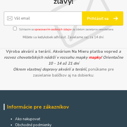
zľavy!
Prihlásiť sa
Súhlasím so
spracovaním osobných údajov
za účelom zasielania newslettera.
Môžete sa kedykoľvek odhlásiť. Zasielame raz za 14 dní.
Výroba akvárií a terárií. Akvárium Na Mieru platba vopred
a
rozvoz chovateľských nádrží v rozsahu mapky
mapky
! Orientačne
10 - 14 až 21 dní
Okrem vlastnej dopravy akvárií a terárií,
ponúkame pre
zasielanie balíčkov aj na dobierku:
Informácie pre zákazníkov
Ako nakupovať
Obchodné podmienky