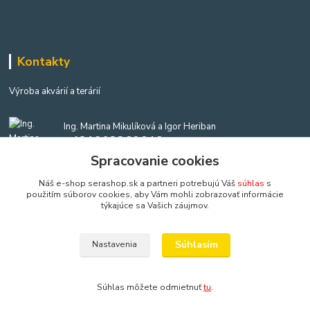
Kontakty
Výroba akvárií a terárií
Ing. Martina Mikulíková a Igor Heriban
+421903360646
(Po-Pia, 8-16 hod.)
Spracovanie cookies
Náš e-shop serashop.sk a partneri potrebujú Váš
súhlas
s
akvaria@akvaria.sk
použitím súborov cookies, aby Vám mohli zobrazovať informácie
týkajúce sa Vašich záujmov.
Súhlasím
Nastavenia
Copyright: AkvaShop s.r.o. • 1999 - 2024 • IBAN: SK9583300000002201237425
Súhlas môžete odmietnuť
tu
.