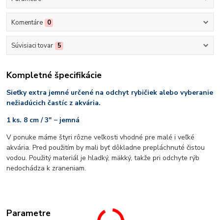
Komentáre
0
Súvisiaci tovar
5
Kompletné špecifikácie
Sieťky extra jemné určené na odchyt rybičiek alebo vyberanie
nežiadúcich častíc z akvária.
1 ks. 8 cm / 3" − jemná
V ponuke máme štyri rôzne veľkosti vhodné pre malé i veľké
akvária. Pred použitím by mali byť dôkladne prepláchnuté čistou
vodou. Použitý materiál je hladký, mäkký, takže pri odchyte rýb
nedochádza k zraneniam.
Parametre