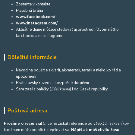
Zostante v kontakte
Platobná brána
www.facebook.com/
www.instagram.com/
Aktuálne diane môžete sledovať aj prostredníctvom nášho
facebooku a na instagrame:
Dôležité informácie
Návod na použitie akvárií, akvaterárií, terárií a niekoľko rád a
upozornení
Bratislavský rozvoz a bezpečné doručeni
Sera zasílá balíčky (
Zásilkovna
) i do České republiky
Poštová adresa
Prosíme o recenziu!
Chceme získať referencie od všetkých zákazníkov,
ktorí nám môžu pomôcť zlepšovať sa.
Nápíš ak máš chvíľu času
.