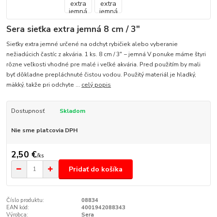
Sera sieťka extra jemná 8 cm / 3"
Sieťky extra jemné určené na odchyt rybičiek alebo vyberanie
nežiadúcich častíc z akvária. 1 ks. 8 cm / 3" − jemná V ponuke máme štyri
rôzne veľkosti vhodné pre malé i veľké akvária. Pred použitím by mali
byť dôkladne prepláchnuté čistou vodou. Použitý materiál je hladký,
mäkký, takže pri odchyte ...
celý popis
Dostupnosť
Skladom
Nie sme platcovia DPH
2,50 €
/
ks
Pridať do košíka
Číslo produktu:
08834
EAN kód:
4001942088343
Výrobca:
Sera