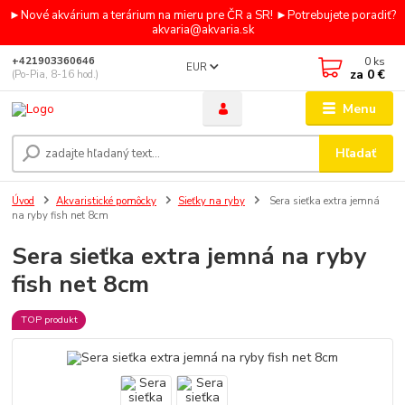
►Nové akvárium a terárium na mieru pre ČR a SR! ►Potrebujete poradiť?
akvaria@akvaria.sk
0
ks
+421903360646
EUR
za
0 €
(Po-Pia, 8-16 hod.)
Menu
Hľadať
Úvod
Akvaristické pomôcky
Sieťky na ryby
Sera sieťka extra jemná
na ryby fish net 8cm
Sera sieťka extra jemná na ryby
fish net 8cm
TOP produkt